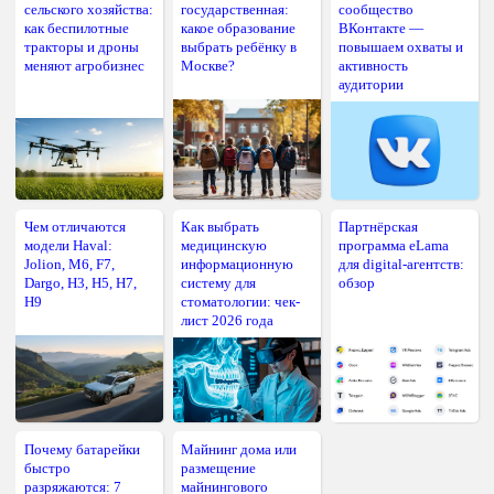
сельского хозяйства:
государственная:
сообщество
как беспилотные
какое образование
ВКонтакте —
тракторы и дроны
выбрать ребёнку в
повышаем охваты и
меняют агробизнес
Москве?
активность
аудитории
Чем отличаются
Как выбрать
Партнёрская
модели Haval:
медицинскую
программа eLama
Jolion, M6, F7,
информационную
для digital-агентств:
Dargo, H3, H5, H7,
систему для
обзор
H9
стоматологии: чек-
лист 2026 года
Почему батарейки
Майнинг дома или
быстро
размещение
разряжаются: 7
майнингового