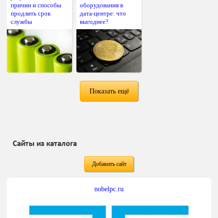
причин и способы
оборудования в
продлить срок
дата-центре: что
службы
выгоднее?
Показать ещё
Сайты из каталога
Добавить сайт
nobelpc.ru