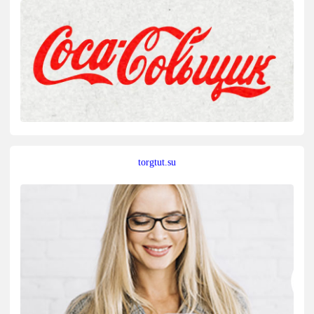
torgtut.su