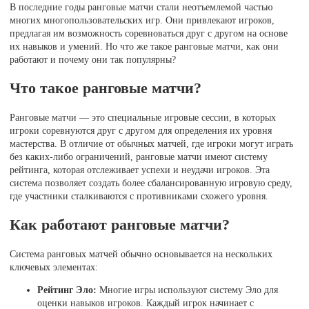
В последние годы ранговые матчи стали неотъемлемой частью
многих многопользовательских игр. Они привлекают игроков,
предлагая им возможность соревноваться друг с другом на основе
их навыков и умений. Но что же такое ранговые матчи, как они
работают и почему они так популярны?
Что такое ранговые матчи?
Ранговые матчи — это специальные игровые сессии, в которых
игроки соревнуются друг с другом для определения их уровня
мастерства. В отличие от обычных матчей, где игроки могут играть
без каких-либо ограничений, ранговые матчи имеют систему
рейтинга, которая отслеживает успехи и неудачи игроков. Эта
система позволяет создать более сбалансированную игровую среду,
где участники сталкиваются с противниками схожего уровня.
Как работают ранговые матчи?
Система ранговых матчей обычно основывается на нескольких
ключевых элементах:
Рейтинг Эло:
Многие игры используют систему Эло для
оценки навыков игроков. Каждый игрок начинает с