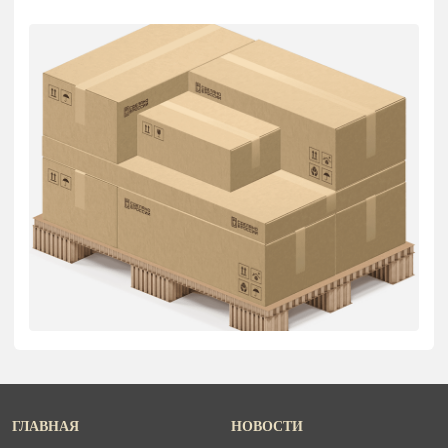
ГЛАВНАЯ
НОВОСТИ