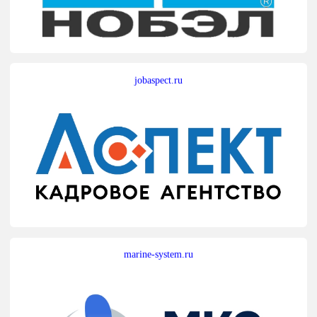
jobaspect.ru
marine-system.ru