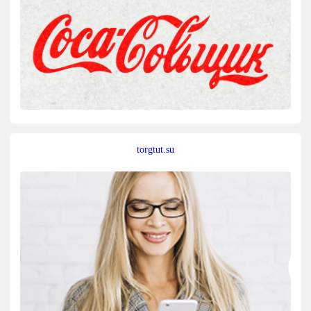
torgtut.su