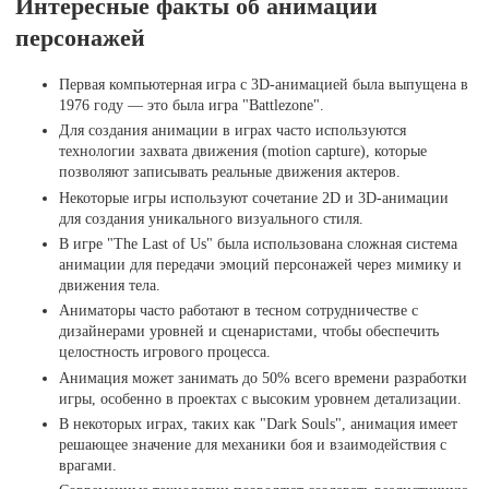
Интересные факты об анимации
персонажей
Первая компьютерная игра с 3D-анимацией была выпущена в
1976 году — это была игра "Battlezone".
Для создания анимации в играх часто используются
технологии захвата движения (motion capture), которые
позволяют записывать реальные движения актеров.
Некоторые игры используют сочетание 2D и 3D-анимации
для создания уникального визуального стиля.
В игре "The Last of Us" была использована сложная система
анимации для передачи эмоций персонажей через мимику и
движения тела.
Aниматоры часто работают в тесном сотрудничестве с
дизайнерами уровней и сценаристами, чтобы обеспечить
целостность игрового процесса.
Анимация может занимать до 50% всего времени разработки
игры, особенно в проектах с высоким уровнем детализации.
В некоторых играх, таких как "Dark Souls", анимация имеет
решающее значение для механики боя и взаимодействия с
врагами.