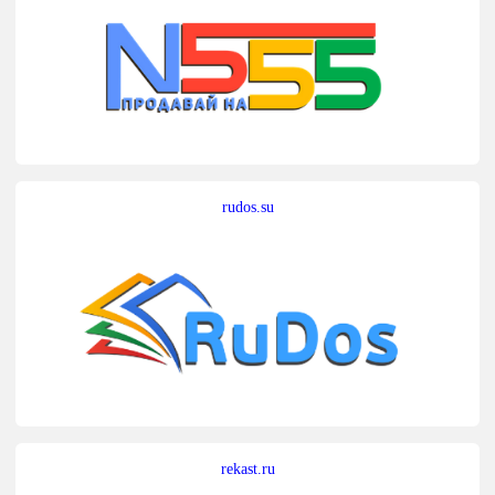
rudos.su
rekast.ru