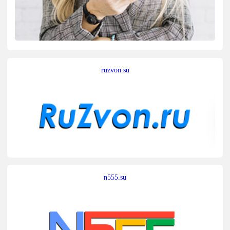
ruzvon.su
n555.su