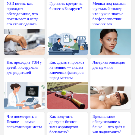
УЗИ почек: как
Где взять кредит на
Мешки под глазами
проходит
бизнес в Беларуси?
и усталый взгляд:
обследование, что
что нужно знать о
показывает и когда
блефаропластике
его стоит сделать
нижних век
Как проходит УЗИ у
Как сделать прогноз
Лазерная эпиляция
детей: инструкция
на теннис — анализ
для мужчин
для родителей
ключевых факторов
перед матчем
Что посмотреть в
Как получить
Премиальное
Пекине — самые
доступ в бизнес-
обслуживание в
впечатляющие места
залы аэропортов
банке — что даёт и
бесплатно?
как подключить?