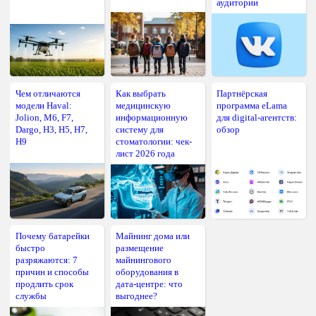
аудитории
Чем отличаются
Как выбрать
Партнёрская
модели Haval:
медицинскую
программа eLama
Jolion, M6, F7,
информационную
для digital-агентств:
Dargo, H3, H5, H7,
систему для
обзор
H9
стоматологии: чек-
лист 2026 года
Почему батарейки
Майнинг дома или
быстро
размещение
разряжаются: 7
майнингового
причин и способы
оборудования в
продлить срок
дата-центре: что
службы
выгоднее?