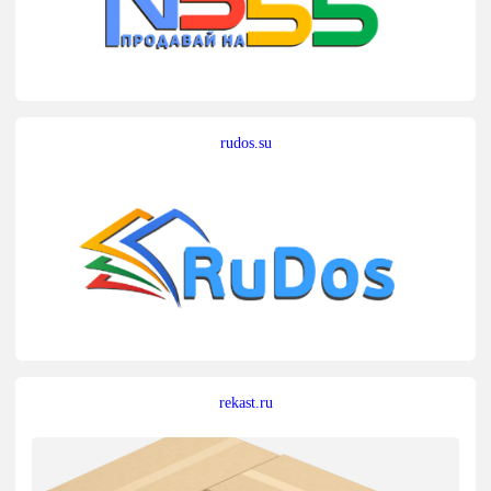
rudos.su
rekast.ru