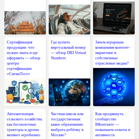
Сертификация
Где купить
Зачем аграрным
продукции: что
виртуальный номер
компаниям контент-
нужно знать и где
— обзор DID Virtual
маркетинг и
оформить — обзор
Numbers
собственные
центра
отраслевые медиа?
сертификации
«СигмаТест»
Автоматизация
Частная школа или
Как продвинуть
сельского хозяйства:
государственная:
сообщество
как беспилотные
какое образование
ВКонтакте —
тракторы и дроны
выбрать ребёнку в
повышаем охваты и
меняют агробизнес
Москве?
активность