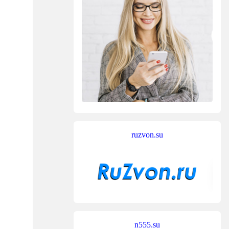
ruzvon.su
n555.su