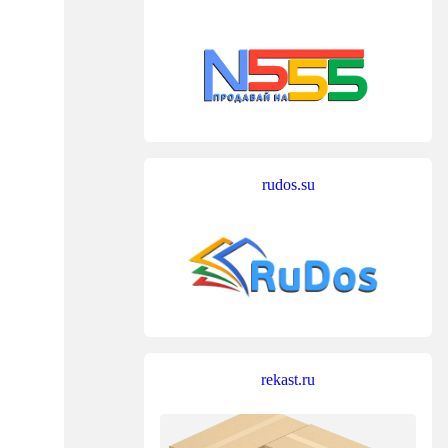
rudos.su
rekast.ru