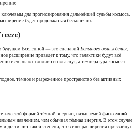
ширению.
 ключевым для прогнозирования дальнейшей судьбы космоса.
расширение будет продолжаться бесконечно.
reeze)
 о будущем Вселенной — это сценарий
Большого охлаждения
,
нное расширение приведёт к тому, что галактики будут всё
пенно исчерпают топливо и погаснут, а температура космоса
лодное, тёмное и разреженное пространство без активных
тетической формой тёмной энергии, называемой
фантомной
тельным давлением, чем обычная тёмная энергия. В этом случае
м и достигнет такой степени, что силы расширения превзойдут