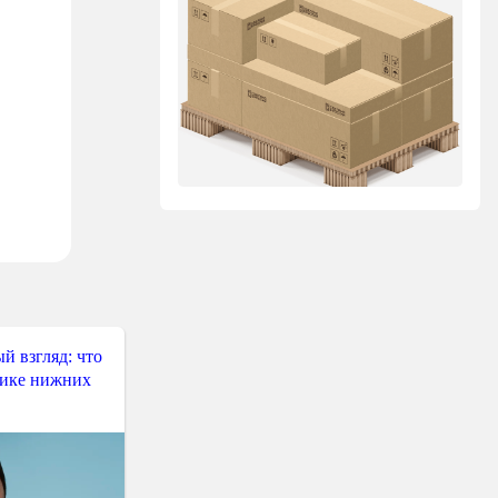
й взгляд: что
тике нижних