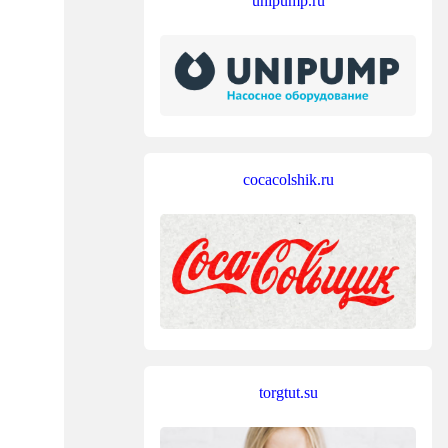
unipump.ru
cocacolshik.ru
torgtut.su