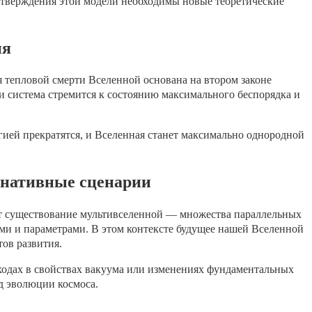
дтверждения этой модели необходимы новые теоретические
ия
 тепловой смерти Вселенной основана на втором законе
 система стремится к состоянию максимального беспорядка и
гией прекратятся, и Вселенная станет максимально однородной
рнативные сценарии
т существование мультивселенной — множества параллельных
ми и параметрами. В этом контексте будущее нашей Вселенной
ов развития.
ходах в свойствах вакуума или изменениях фундаментальных
д эволюции космоса.