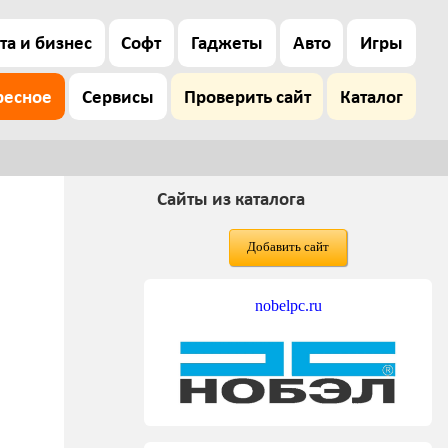
та и бизнес
Софт
Гаджеты
Авто
Игры
ресное
Сервисы
Проверить сайт
Каталог
Сайты из каталога
Добавить сайт
nobelpc.ru