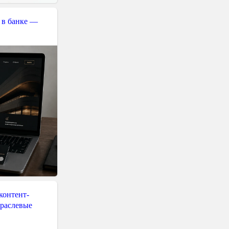
 в банке —
контент-
траслевые