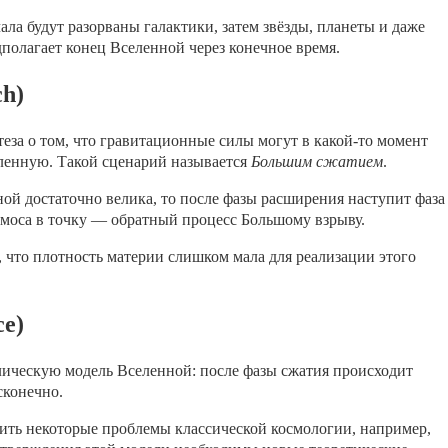
чала будут разорваны галактики, затем звёзды, планеты и даже
полагает конец Вселенной через конечное время.
ch)
за о том, что гравитационные силы могут в какой-то момент
ленную. Такой сценарий называется
Большим сжатием
.
ой достаточно велика, то после фазы расширения наступит фаза
осмоса в точку — обратный процесс Большому взрыву.
 что плотность материи слишком мала для реализации этого
ce)
лическую модель Вселенной: после фазы сжатия происходит
сконечно.
нить некоторые проблемы классической космологии, например,