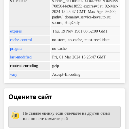
set-cookie
service_reactorcms=0c0a299cc7c0a8d88
7085044e9e1f855; expires=Sat, 02-Mar-
2024 15:25:47 GMT; Max-Age=86400;
path=/; domain=.service-keyauto.ru;
secure; HttpOnly
expires
Thu, 19 Nov 1981 08:52:00 GMT
cache-control
no-store, no-cache, must-revalidate
pragma
no-cache
last-modified
Fri, 01 Mar 2024 15:25:47 GMT
content-encoding
gzip
vary
Accept-Encoding
Оцените сайт
Не ставьте оценку если отвечаете на другой отзыв
или пишете комментарий: