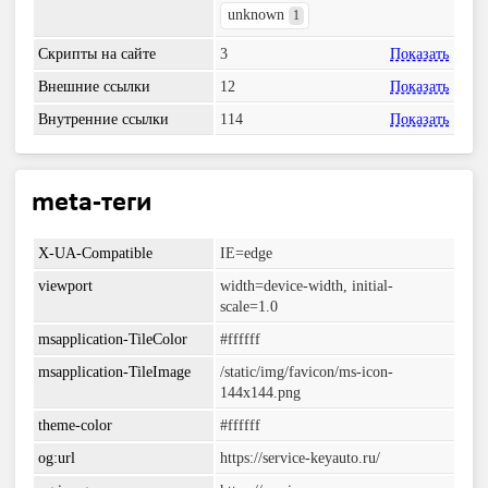
unknown
1
Скрипты на сайте
3
Показать
Внешние ссылки
12
Показать
Внутренние ссылки
114
Показать
meta-теги
X-UA-Compatible
IE=edge
viewport
width=device-width, initial-
scale=1.0
msapplication-TileColor
#ffffff
msapplication-TileImage
/static/img/favicon/ms-icon-
144x144.png
theme-color
#ffffff
og:url
https://service-keyauto.ru/