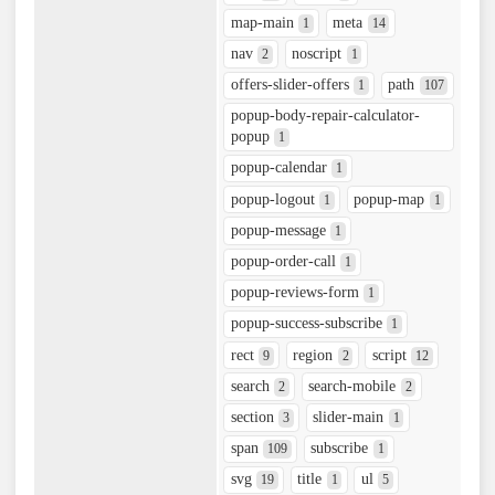
map-main
meta
1
14
nav
noscript
2
1
offers-slider-offers
path
1
107
popup-body-repair-calculator-
popup
1
popup-calendar
1
popup-logout
popup-map
1
1
popup-message
1
popup-order-call
1
popup-reviews-form
1
popup-success-subscribe
1
rect
region
script
9
2
12
search
search-mobile
2
2
section
slider-main
3
1
span
subscribe
109
1
svg
title
ul
19
1
5