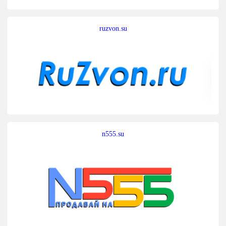
ruzvon.su
n555.su