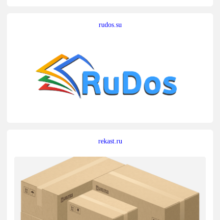
rudos.su
rekast.ru