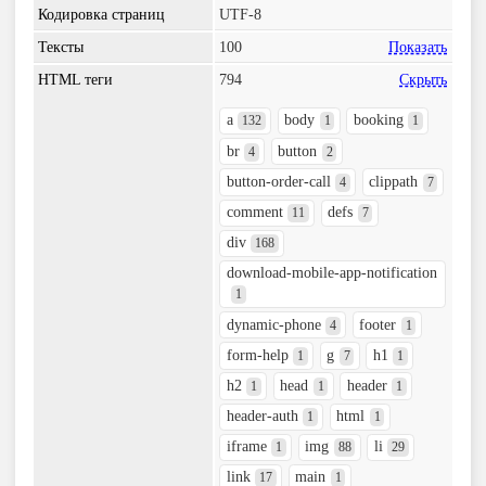
Кодировка страниц
UTF-8
Тексты
100
Показать
HTML теги
794
Скрыть
a
body
booking
132
1
1
br
button
4
2
button-order-call
clippath
4
7
comment
defs
11
7
div
168
download-mobile-app-notification
1
dynamic-phone
footer
4
1
form-help
g
h1
1
7
1
h2
head
header
1
1
1
header-auth
html
1
1
iframe
img
li
1
88
29
link
main
17
1