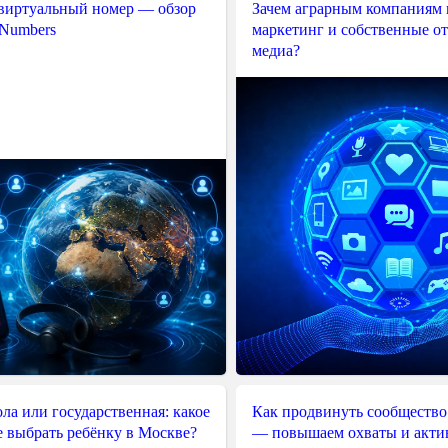
 виртуальный номер — обзор
Зачем аграрным компаниям 
 Numbers
маркетинг и собственные о
медиа?
ла или государственная: какое
Как продвинуть сообщество
е выбрать ребёнку в Москве?
— повышаем охваты и акти