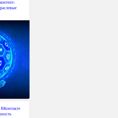
контент-
траслевые
 ВКонтакте
вность