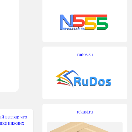
rudos.su
rekast.ru
й взгляд: что
тике нижних