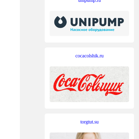
unipump.ru
cocacolshik.ru
torgtut.su