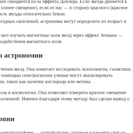
и смещаются из-за эффекта Доплера. Если звезда движется к
(синее смещение), если от нас — в сторону красного (красное
ость звезды относительно Земли.
ездных скоплений, астрономы могут определить их возраст и
ают изучать магнитные поля звезд через эффект Зеемана —
оздействием магнитного поля.
в астрономии
учения звезд. Она помогает исследовать экзопланеты, галактики,
с помощью спектроскопии ученые могут анализировать
и, такие как наличие кислорода или метана.
роль в космологии. Она позволяет измерить красное смещение
Вселенной. Именно благодаря этому методу был сделан вывод о
опии
пектрографами — устройствами, которые разделяют свет на