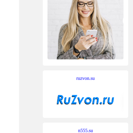
ruzvon.su
n555.su