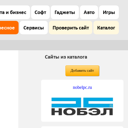
та и бизнес
Софт
Гаджеты
Авто
Игры
ресное
Сервисы
Проверить сайт
Каталог
Сайты из каталога
Добавить сайт
nobelpc.ru