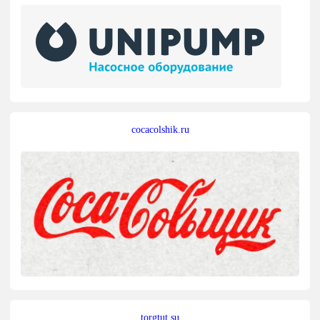
cocacolshik.ru
torgtut.su