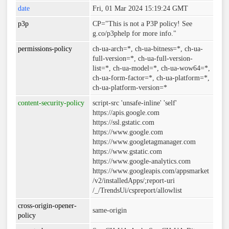
date
Fri, 01 Mar 2024 15:19:24 GMT
p3p
CP="This is not a P3P policy! See
g.co/p3phelp for more info."
permissions-policy
ch-ua-arch=*, ch-ua-bitness=*, ch-ua-
full-version=*, ch-ua-full-version-
list=*, ch-ua-model=*, ch-ua-wow64=*,
ch-ua-form-factor=*, ch-ua-platform=*,
ch-ua-platform-version=*
content-security-policy
script-src 'unsafe-inline' 'self'
https://apis.google.com
https://ssl.gstatic.com
https://www.google.com
https://www.googletagmanager.com
https://www.gstatic.com
https://www.google-analytics.com
https://www.googleapis.com/appsmarket
/v2/installedApps/;report-uri
/_/TrendsUi/cspreport/allowlist
cross-origin-opener-
same-origin
policy