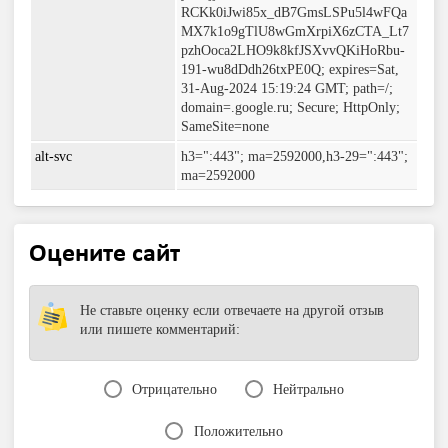
RCKk0iJwi85x_dB7GmsLSPu5l4wFQa
MX7k1o9gTlU8wGmXrpiX6zCTA_Lt7
pzhOoca2LHO9k8kfJSXvvQKiHoRbu-
191-wu8dDdh26txPE0Q; expires=Sat,
31-Aug-2024 15:19:24 GMT; path=/;
domain=.google.ru; Secure; HttpOnly;
SameSite=none
alt-svc
h3=":443"; ma=2592000,h3-29=":443";
ma=2592000
Оцените сайт
Не ставьте оценку если отвечаете на другой отзыв
или пишете комментарий:
Отрицательно
Нейтрально
Положительно