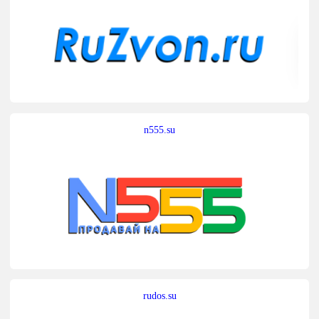
n555.su
rudos.su