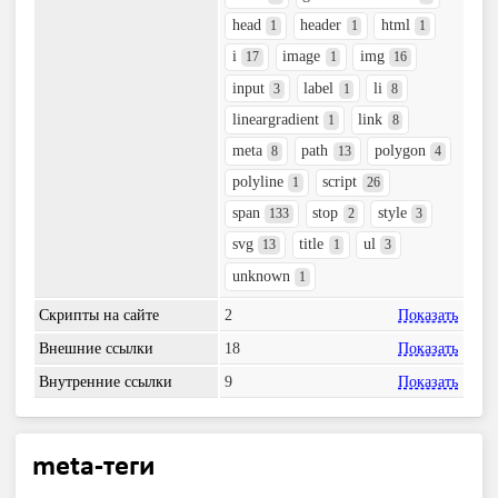
head
header
html
1
1
1
i
image
img
17
1
16
input
label
li
3
1
8
lineargradient
link
1
8
meta
path
polygon
8
13
4
polyline
script
1
26
span
stop
style
133
2
3
svg
title
ul
13
1
3
unknown
1
Скрипты на сайте
2
Показать
Внешние ссылки
18
Показать
Внутренние ссылки
9
Показать
meta-теги