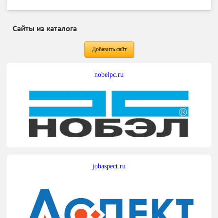
Сайты из каталога
Добавить сайт
nobelpc.ru
jobaspect.ru