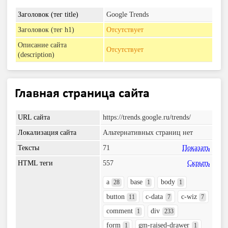
Заголовок (тег title)
Google Trends
Заголовок (тег h1)
Отсутствует
Описание сайта
Отсутствует
(description)
Главная страница сайта
URL сайта
https://trends.google.ru/trends/
Локализация сайта
Альтернативных страниц нет
Тексты
71
Показать
HTML теги
557
Скрыть
a
base
body
28
1
1
button
c-data
c-wiz
11
7
7
comment
div
1
233
form
gm-raised-drawer
1
1