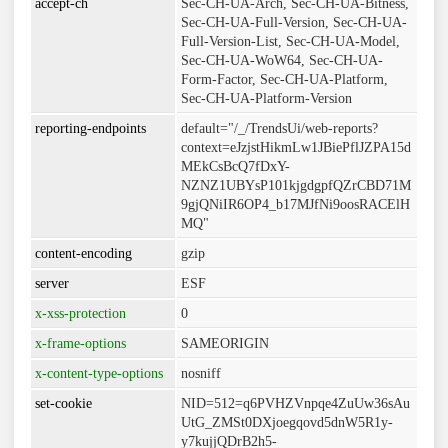
accept-ch
Sec-CH-UA-Arch, Sec-CH-UA-Bitness,
Sec-CH-UA-Full-Version, Sec-CH-UA-
Full-Version-List, Sec-CH-UA-Model,
Sec-CH-UA-WoW64, Sec-CH-UA-
Form-Factor, Sec-CH-UA-Platform,
Sec-CH-UA-Platform-Version
reporting-endpoints
default="/_/TrendsUi/web-reports?
context=eJzjstHikmLw1JBiePflJZPA15d
MEkCsBcQ7fDxY-
NZNZ1UBYsP101kjgdgpfQZrCBD71M
9gjQNiIR6OP4_b17MJfNi9oosRACElH
MQ"
content-encoding
gzip
server
ESF
x-xss-protection
0
x-frame-options
SAMEORIGIN
x-content-type-options
nosniff
set-cookie
NID=512=q6PVHZVnpqe4ZuUw36sAu
UtG_ZMSt0DXjoegqovd5dnW5R1y-
y7kujjQDrB2h5-