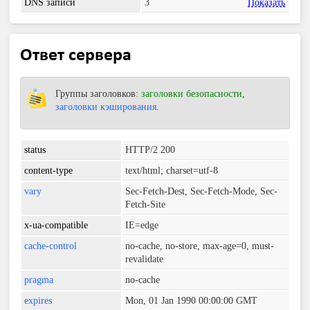
DNS записи
3
Показать
Ответ сервера
Группы заголовков:
заголовки безопасности
,
заголовки кэширования
.
status
HTTP/2 200
content-type
text/html; charset=utf-8
vary
Sec-Fetch-Dest, Sec-Fetch-Mode, Sec-
Fetch-Site
x-ua-compatible
IE=edge
cache-control
no-cache, no-store, max-age=0, must-
revalidate
pragma
no-cache
expires
Mon, 01 Jan 1990 00:00:00 GMT