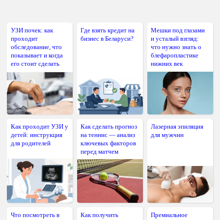
УЗИ почек: как
Где взять кредит на
Мешки под глазами
проходит
бизнес в Беларуси?
и усталый взгляд:
обследование, что
что нужно знать о
показывает и когда
блефаропластике
его стоит сделать
нижних век
Как проходит УЗИ у
Как сделать прогноз
Лазерная эпиляция
детей: инструкция
на теннис — анализ
для мужчин
для родителей
ключевых факторов
перед матчем
Что посмотреть в
Как получить
Премиальное