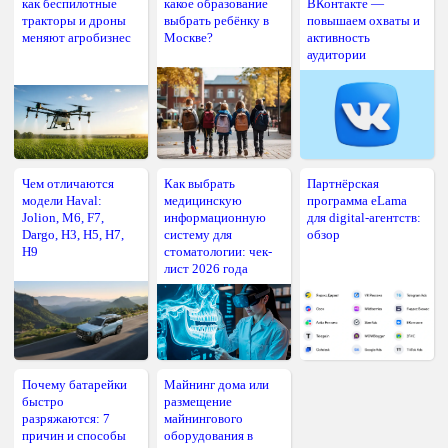
как беспилотные
какое образование
ВКонтакте —
тракторы и дроны
выбрать ребёнку в
повышаем охваты и
меняют агробизнес
Москве?
активность
аудитории
Чем отличаются
Как выбрать
Партнёрская
модели Haval:
медицинскую
программа eLama
Jolion, M6, F7,
информационную
для digital-агентств:
Dargo, H3, H5, H7,
систему для
обзор
H9
стоматологии: чек-
лист 2026 года
Почему батарейки
Майнинг дома или
быстро
размещение
разряжаются: 7
майнингового
причин и способы
оборудования в