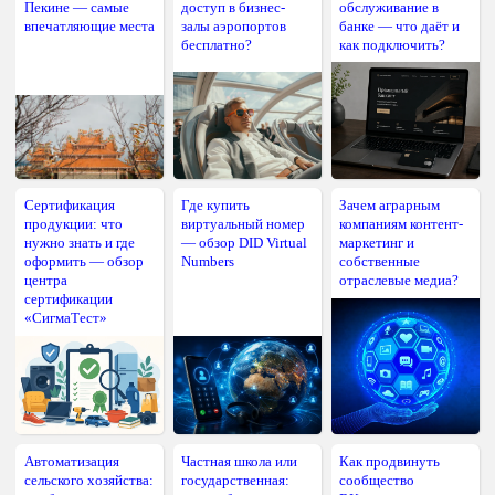
Пекине — самые
доступ в бизнес-
обслуживание в
впечатляющие места
залы аэропортов
банке — что даёт и
бесплатно?
как подключить?
Сертификация
Где купить
Зачем аграрным
продукции: что
виртуальный номер
компаниям контент-
нужно знать и где
— обзор DID Virtual
маркетинг и
оформить — обзор
Numbers
собственные
центра
отраслевые медиа?
сертификации
«СигмаТест»
Автоматизация
Частная школа или
Как продвинуть
сельского хозяйства:
государственная:
сообщество