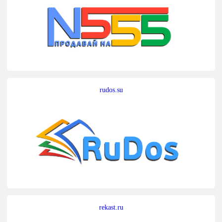
rudos.su
rekast.ru