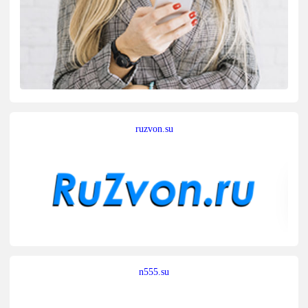
ruzvon.su
n555.su