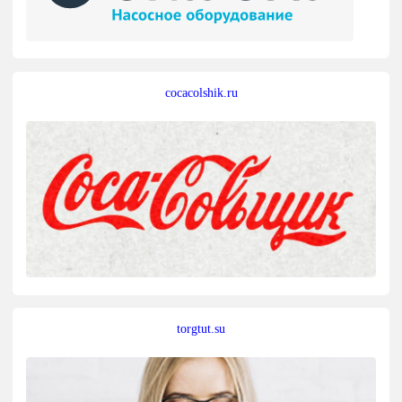
cocacolshik.ru
torgtut.su