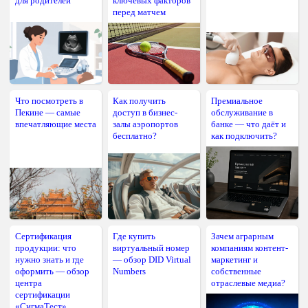
для родителей
ключевых факторов
перед матчем
Что посмотреть в
Как получить
Премиальное
Пекине — самые
доступ в бизнес-
обслуживание в
впечатляющие места
залы аэропортов
банке — что даёт и
бесплатно?
как подключить?
Сертификация
Где купить
Зачем аграрным
продукции: что
виртуальный номер
компаниям контент-
нужно знать и где
— обзор DID Virtual
маркетинг и
оформить — обзор
Numbers
собственные
центра
отраслевые медиа?
сертификации
«СигмаТест»