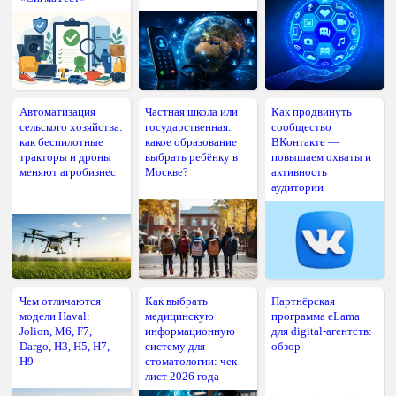
Автоматизация
Частная школа или
Как продвинуть
сельского хозяйства:
государственная:
сообщество
как беспилотные
какое образование
ВКонтакте —
тракторы и дроны
выбрать ребёнку в
повышаем охваты и
меняют агробизнес
Москве?
активность
аудитории
Чем отличаются
Как выбрать
Партнёрская
модели Haval:
медицинскую
программа eLama
Jolion, M6, F7,
информационную
для digital-агентств:
Dargo, H3, H5, H7,
систему для
обзор
H9
стоматологии: чек-
лист 2026 года