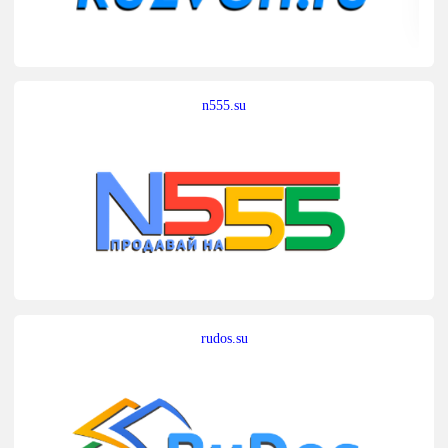
n555.su
rudos.su