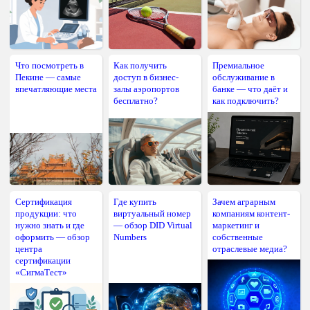
Что посмотреть в
Как получить
Премиальное
Пекине — самые
доступ в бизнес-
обслуживание в
впечатляющие места
залы аэропортов
банке — что даёт и
бесплатно?
как подключить?
Сертификация
Где купить
Зачем аграрным
продукции: что
виртуальный номер
компаниям контент-
нужно знать и где
— обзор DID Virtual
маркетинг и
оформить — обзор
Numbers
собственные
центра
отраслевые медиа?
сертификации
«СигмаТест»