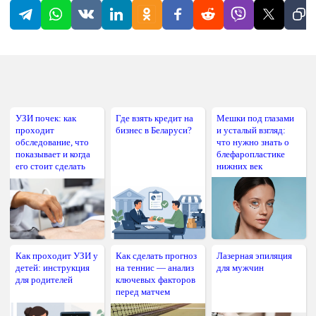
УЗИ почек: как
Где взять кредит на
Мешки под глазами
проходит
бизнес в Беларуси?
и усталый взгляд:
обследование, что
что нужно знать о
показывает и когда
блефаропластике
его стоит сделать
нижних век
Как проходит УЗИ у
Как сделать прогноз
Лазерная эпиляция
детей: инструкция
на теннис — анализ
для мужчин
для родителей
ключевых факторов
перед матчем