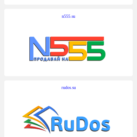
n555.su
rudos.su