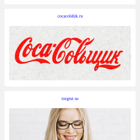
cocacolshik.ru
torgtut.su