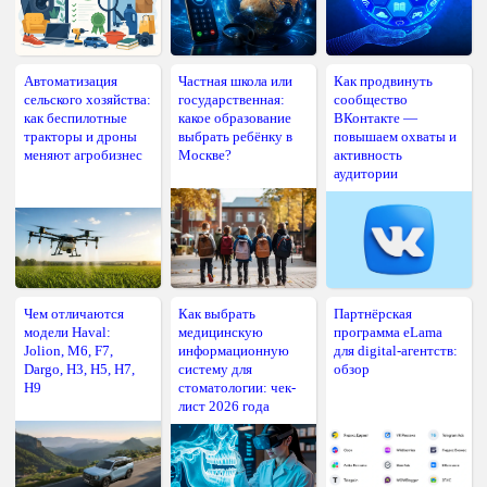
Автоматизация
Частная школа или
Как продвинуть
сельского хозяйства:
государственная:
сообщество
как беспилотные
какое образование
ВКонтакте —
тракторы и дроны
выбрать ребёнку в
повышаем охваты и
меняют агробизнес
Москве?
активность
аудитории
Чем отличаются
Как выбрать
Партнёрская
модели Haval:
медицинскую
программа eLama
Jolion, M6, F7,
информационную
для digital-агентств:
Dargo, H3, H5, H7,
систему для
обзор
H9
стоматологии: чек-
лист 2026 года