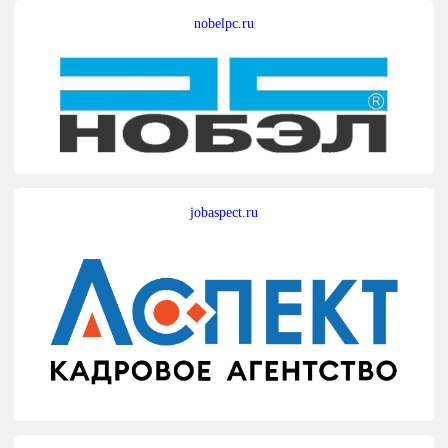
nobelpc.ru
jobaspect.ru