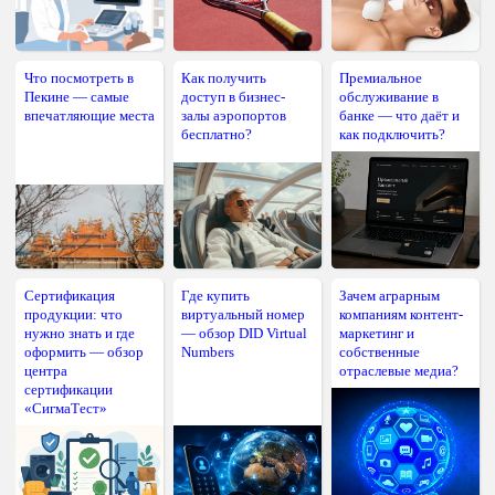
Что посмотреть в
Как получить
Премиальное
Пекине — самые
доступ в бизнес-
обслуживание в
впечатляющие места
залы аэропортов
банке — что даёт и
бесплатно?
как подключить?
Сертификация
Где купить
Зачем аграрным
продукции: что
виртуальный номер
компаниям контент-
нужно знать и где
— обзор DID Virtual
маркетинг и
оформить — обзор
Numbers
собственные
центра
отраслевые медиа?
сертификации
«СигмаТест»