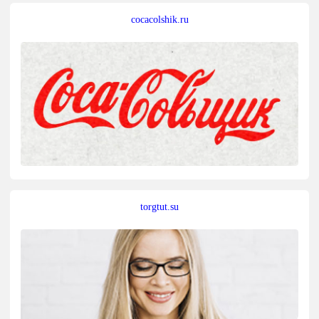
cocacolshik.ru
torgtut.su