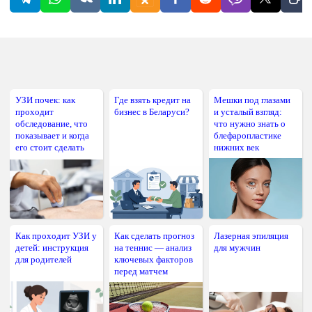
УЗИ почек: как
Где взять кредит на
Мешки под глазами
проходит
бизнес в Беларуси?
и усталый взгляд:
обследование, что
что нужно знать о
показывает и когда
блефаропластике
его стоит сделать
нижних век
Как проходит УЗИ у
Как сделать прогноз
Лазерная эпиляция
детей: инструкция
на теннис — анализ
для мужчин
для родителей
ключевых факторов
перед матчем