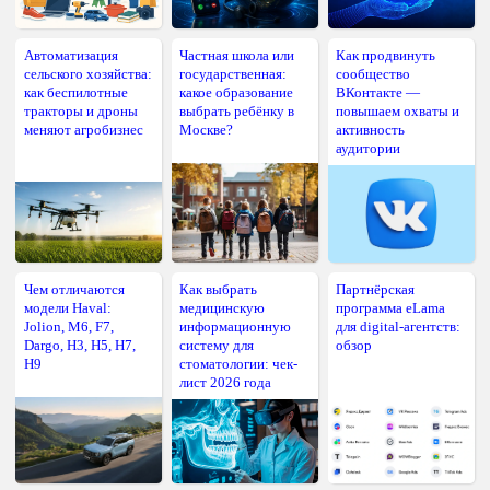
Автоматизация
Частная школа или
Как продвинуть
сельского хозяйства:
государственная:
сообщество
как беспилотные
какое образование
ВКонтакте —
тракторы и дроны
выбрать ребёнку в
повышаем охваты и
меняют агробизнес
Москве?
активность
аудитории
Чем отличаются
Как выбрать
Партнёрская
модели Haval:
медицинскую
программа eLama
Jolion, M6, F7,
информационную
для digital-агентств:
Dargo, H3, H5, H7,
систему для
обзор
H9
стоматологии: чек-
лист 2026 года