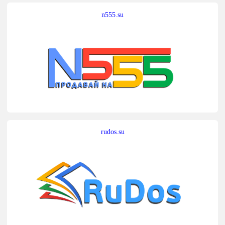
n555.su
rudos.su