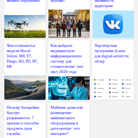
меняют агробизнес
Москве?
активность
аудитории
Чем отличаются
Как выбрать
Партнёрская
модели Haval:
медицинскую
программа eLama
Jolion, M6, F7,
информационную
для digital-агентств:
Dargo, H3, H5, H7,
систему для
обзор
H9
стоматологии: чек-
лист 2026 года
Почему батарейки
Майнинг дома или
быстро
размещение
разряжаются: 7
майнингового
причин и способы
оборудования в
продлить срок
дата-центре: что
службы
выгоднее?