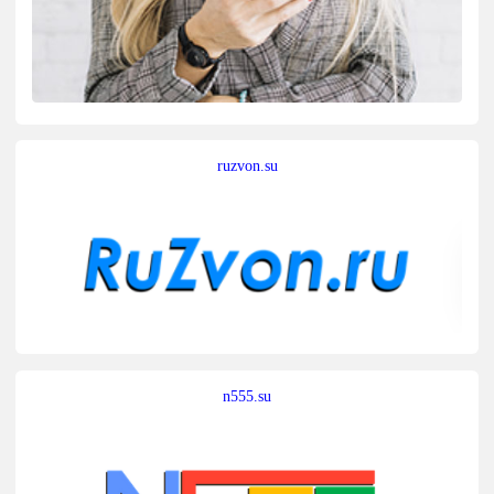
ruzvon.su
n555.su