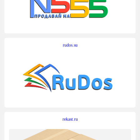
rudos.su
rekast.ru