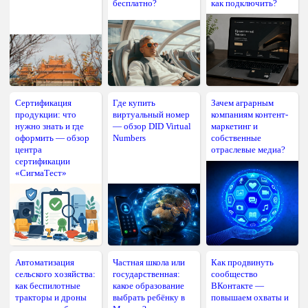
бесплатно?
как подключить?
Сертификация
Где купить
Зачем аграрным
продукции: что
виртуальный номер
компаниям контент-
нужно знать и где
— обзор DID Virtual
маркетинг и
оформить — обзор
Numbers
собственные
центра
отраслевые медиа?
сертификации
«СигмаТест»
Автоматизация
Частная школа или
Как продвинуть
сельского хозяйства:
государственная:
сообщество
как беспилотные
какое образование
ВКонтакте —
тракторы и дроны
выбрать ребёнку в
повышаем охваты и