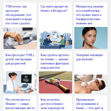
УЗИ почек: как
Где взять кредит на
Мешки под глазами
проходит
бизнес в Беларуси?
и усталый взгляд:
обследование, что
что нужно знать о
показывает и когда
блефаропластике
его стоит сделать
нижних век
Как проходит УЗИ у
Как сделать прогноз
Лазерная эпиляция
детей: инструкция
на теннис — анализ
для мужчин
для родителей
ключевых факторов
перед матчем
Что посмотреть в
Как получить
Премиальное
Пекине — самые
доступ в бизнес-
обслуживание в
впечатляющие места
залы аэропортов
банке — что даёт и