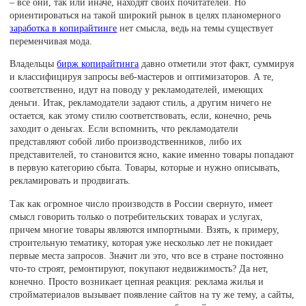
– все они, так или иначе, находят своих почитателей. Но
ориентироваться на такой широкий рынок в целях планомерного
заработка в копирайтинге
нет смысла, ведь на темы существует
переменчивая мода.
Владельцы
бирж копирайтинга
давно отметили этот факт, суммируя
и классифицируя запросы веб-мастеров и оптимизаторов. А те,
соответственно, идут на поводу у рекламодателей, имеющих
деньги. Итак, рекламодатели задают стиль, а другим ничего не
остается, как этому стилю соответствовать, если, конечно, речь
заходит о деньгах. Если вспомнить, что рекламодатели
представляют собой либо производственников, либо их
представителей, то становится ясно, какие именно товары попадают
в первую категорию сбыта. Товары, которые и нужно описывать,
рекламировать и продвигать.
Так как огромное число производств в России свернуто, имеет
смысл говорить только о потребительских товарах и услугах,
причем многие товары являются импортными. Взять, к примеру,
строительную тематику, которая уже несколько лет не покидает
первые места запросов. Значит ли это, что все в стране постоянно
что-то строят, ремонтируют, покупают недвижимость? Да нет,
конечно. Просто возникает цепная реакция: реклама жилья и
стройматериалов вызывает появление сайтов на ту же тему, а сайты,