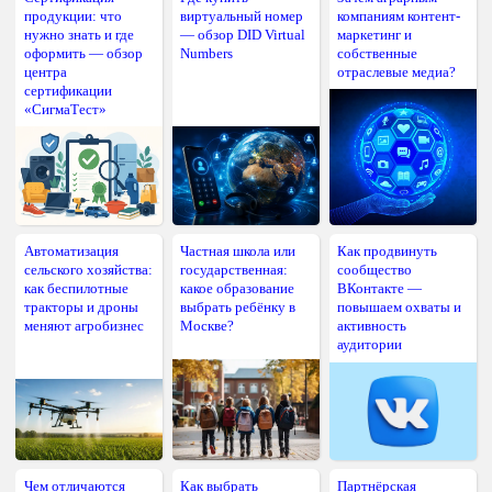
продукции: что
виртуальный номер
компаниям контент-
нужно знать и где
— обзор DID Virtual
маркетинг и
оформить — обзор
Numbers
собственные
центра
отраслевые медиа?
сертификации
«СигмаТест»
Автоматизация
Частная школа или
Как продвинуть
сельского хозяйства:
государственная:
сообщество
как беспилотные
какое образование
ВКонтакте —
тракторы и дроны
выбрать ребёнку в
повышаем охваты и
меняют агробизнес
Москве?
активность
аудитории
Чем отличаются
Как выбрать
Партнёрская