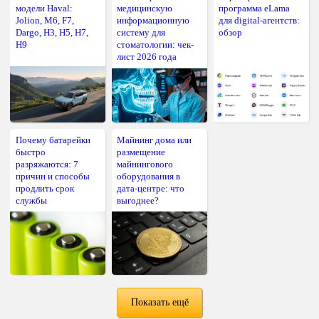
модели Haval:
медицинскую
программа eLama
Jolion, M6, F7,
информационную
для digital-агентств:
Dargo, H3, H5, H7,
систему для
обзор
H9
стоматологии: чек-
лист 2026 года
Почему батарейки
Майнинг дома или
быстро
размещение
разряжаются: 7
майнингового
причин и способы
оборудования в
продлить срок
дата-центре: что
службы
выгоднее?
Показать ещё