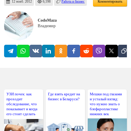
12 нояб. 2012
6,198
Работа и бизнес
Комментировать
CodoMaza
Владимир
УЗИ почек: как
Где взять кредит на
Мешки под глазами
проходит
бизнес в Беларуси?
и усталый взгляд:
обследование, что
что нужно знать о
показывает и когда
блефаропластике
его стоит сделать
нижних век