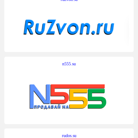
n555.su
rudos.su