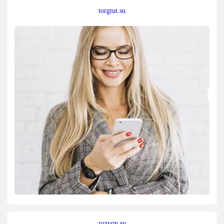
torgtut.su
ruzvon.su