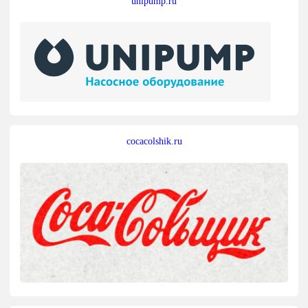
unipump.ru
cocacolshik.ru