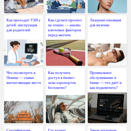
Как проходит УЗИ у
Как сделать прогноз
Лазерная эпиляция
детей: инструкция
на теннис — анализ
для мужчин
для родителей
ключевых факторов
перед матчем
Что посмотреть в
Как получить
Премиальное
Пекине — самые
доступ в бизнес-
обслуживание в
впечатляющие места
залы аэропортов
банке — что даёт и
бесплатно?
как подключить?
Сертификация
Где купить
Зачем аграрным