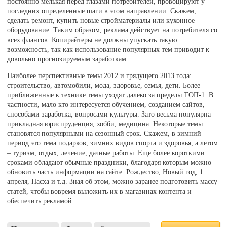
постоянно мелькая перед глазами потребителей, провоцируют у
последних определенные шаги в этом направлении. Скажем,
сделать ремонт, купить новые стройматериалы или кухонное
оборудование. Таким образом, реклама действует на потребителя со
всех флангов. Копирайтеры не должны упускать такую
возможность, так как использование популярных тем приводит к
довольно прогнозируемым заработкам.
Наиболее перспективные темы 2012 и грядущего 2013 года:
строительство, автомобили, мода, здоровье, семья, дети. Более
приближенные к технике темы уходят далеко за пределы ТОП-1. В
частности, мало кто интересуется обучением, созданием сайтов,
способами заработка, вопросами культуры. Зато весьма популярна
прикладная юриспруденция, хобби, медицина. Некоторые темы
становятся популярными на сезонный срок. Скажем, в зимний
период это тема подарков, зимних видов спорта и здоровья, а летом
– туризм, отдых, лечение, дачные работы. Еще более короткими
сроками обладают обычные праздники, благодаря которым можно
обновить часть информации на сайте: Рождество, Новый год, 1
апреля, Пасха и т.д. Зная об этом, можно заранее подготовить массу
статей, чтобы вовремя выложить их в магазинах контента и
обеспечить рекламой.