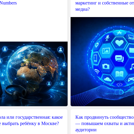
 Numbers
маркетинг и собственные о
медиа?
ла или государственная: какое
Как продвинуть сообщество
е выбрать ребёнку в Москве?
— повышаем охваты и акти
аудитории