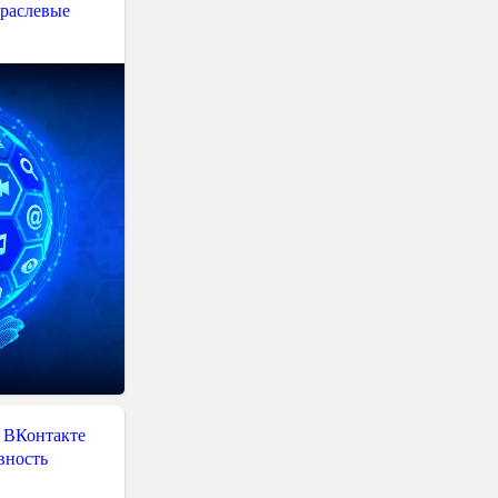
траслевые
 ВКонтакте
вность