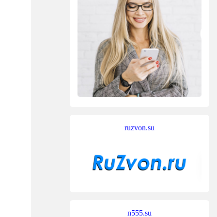
ruzvon.su
n555.su