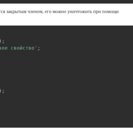
ется закрытым членом, его можно уничтожить при помощи
Скопировать
)
;
вое свойство'
;
)
;