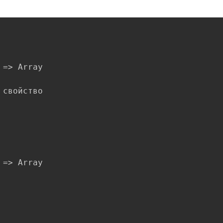
Скопировать
=> Array

свойство

=> Array
