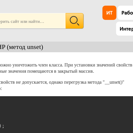
ИТ
Рабо
Инте
P (метод unset)
можно уничтожить член класса. При установки значений свойств
нные значения помещаются в закрытый массив.
ойств не допускается, однако перегрузка метода "__unset()"
:
Скопировать
)
;