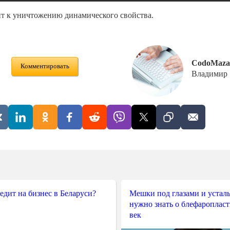
ит к уничтожению динамического свойства.
CodoMaza
Комментировать
Владимир
редит на бизнес в Беларуси?
Мешки под глазами и усталы
нужно знать о блефароплас
век