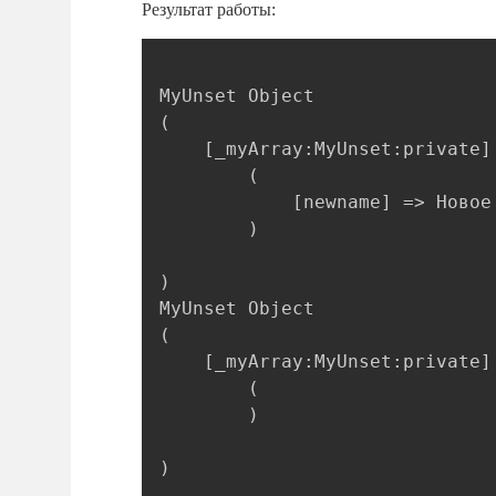
Результат работы:
MyUnset Object

(

    [_myArray:MyUnset:private] 
        (

            [newname] => Новое 
        )

)

MyUnset Object

(

    [_myArray:MyUnset:private] 
        (

        )
