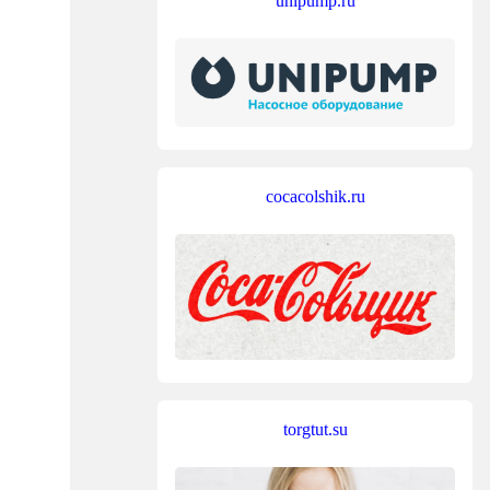
unipump.ru
cocacolshik.ru
torgtut.su