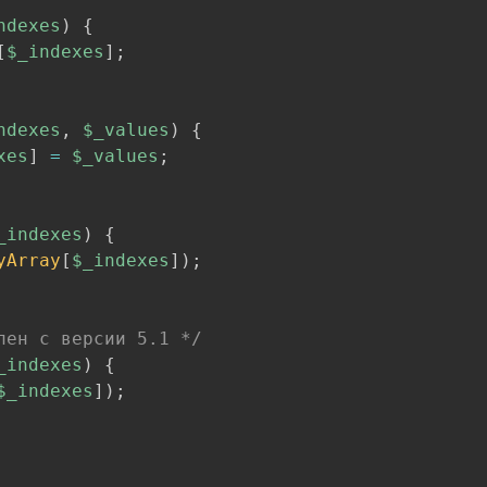
ndexes
)
{
[
$_indexes
]
;
ndexes
,
$_values
)
{
xes
]
=
$_values
;
_indexes
)
{
yArray
[
$_indexes
]
)
;
пен с версии 5.1 */
_indexes
)
{
$_indexes
]
)
;