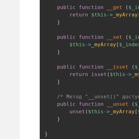
public
function
__get
(
$_i
return
$this
->
_myArray
}
public
function
__set
(
$_i
$this
->
_myArray
[
$_inde
}
public
function
__isset
(
$
return
isset
(
$this
->
_m
}
/* Метод "__unset()" досту
public
function
__unset
(
$
unset
(
$this
->
_myArray
[
}
}