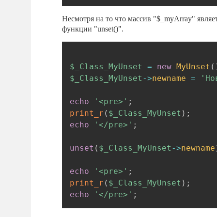
Несмотря на то что массив "$_myArray" явля
функции "unset()".
$_Class_MyUnset
=
new
MyUnset
(
$_Class_MyUnset
->
newname
=
'Но
echo
'<pre>'
;
print_r
(
$_Class_MyUnset
)
;
echo
'</pre>'
;
unset
(
$_Class_MyUnset
->
newname
echo
'<pre>'
;
print_r
(
$_Class_MyUnset
)
;
echo
'</pre>'
;