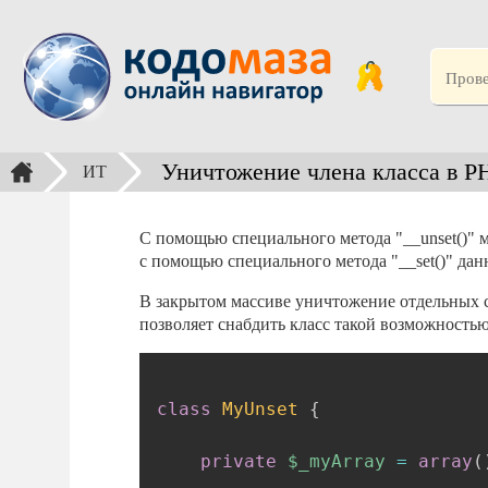
Уничтожение члена класса в PH
ИТ
С помощью специального метода "__unset()" 
с помощью специального метода "__set()" да
В закрытом массиве уничтожение отдельных св
позволяет снабдить класс такой возможностью
class
MyUnset
{
private
$_myArray
=
array
(