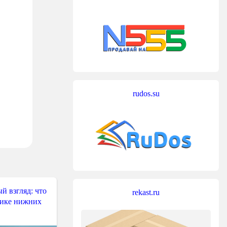
rudos.su
й взгляд: что
rekast.ru
тике нижних