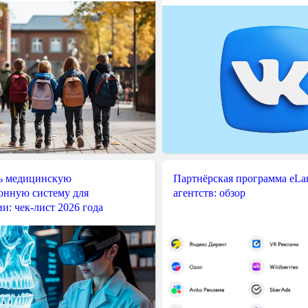
ь медицинскую
Партнёрская программа eLama
нную систему для
агентств: обзор
и: чек-лист 2026 года