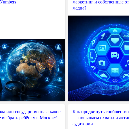
 Numbers
маркетинг и собственные о
медиа?
ла или государственная: какое
Как продвинуть сообщество
е выбрать ребёнку в Москве?
— повышаем охваты и акти
аудитории