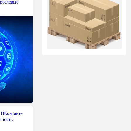
траслевые
 ВКонтакте
вность