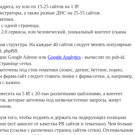
дреса, ну или по 15-25 сайтов на 1 IP.
истраторы, а также разные ДНС на 25-55 сайтов.
матики.
 с одной страницы.
2.0 сервисы, или человеческий, уникальный контент (сканы
ая структура. На каждые 40 сайтов следует менять популярные
l, phpBB.
один Google Adense или
Google Analytics
- вычислят по pub-id.
странице сетки.
аточены под стоп-тематики (лоанс, датинг, беттинг, порно,
а фарма-сайт следует ставить линки с фарма-сетки, а, например,
 с казино.
весить на 5 IP, с 20-тью различными шаблонами, а контент
тов, которые заточены под низкочастотные запросы, живут
геном.
 для того, чтобы поднять и держать на лидирующих позициях
не (всё зависит от качества PR сайтов и тематики). Чем больше
 сетка (ссылки с различных страниц сайтов сетки). Оптимальным