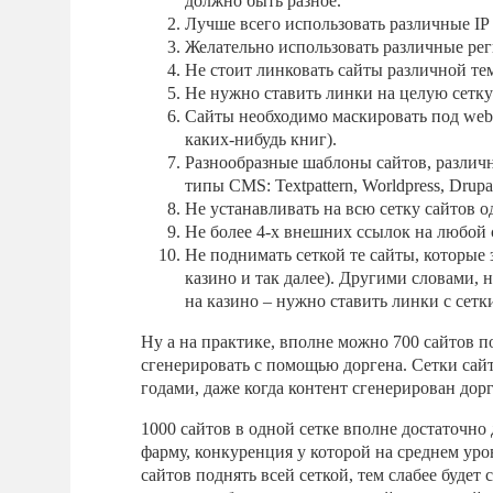
должно быть разное.
Лучше всего использовать различные IP а
Желательно использовать различные рег
Не стоит линковать сайты различной те
Не нужно ставить линки на целую сетку
Сайты необходимо маскировать под web 
каких-нибудь книг).
Разнообразные шаблоны сайтов, различн
типы CMS: Textpattern, Worldpress, Drupa
Не устанавливать на всю сетку сайтов 
Не более 4-х внешних ссылок на любой 
Не поднимать сеткой те сайты, которые з
казино и так далее). Другими словами, н
на казино – нужно ставить линки с сетки
Ну а на практике, вполне можно 700 сайтов по
сгенерировать с помощью доргена. Сетки сай
годами, даже когда контент сгенерирован дор
1000 сайтов в одной сетке вполне достаточно
фарму, конкуренция у которой на среднем уров
сайтов поднять всей сеткой, тем слабее будет