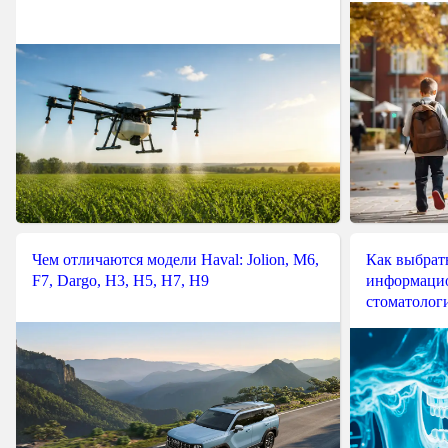
Чем отличаются модели Haval: Jolion, M6,
Как выбрат
F7, Dargo, H3, H5, H7, H9
информацио
стоматологи