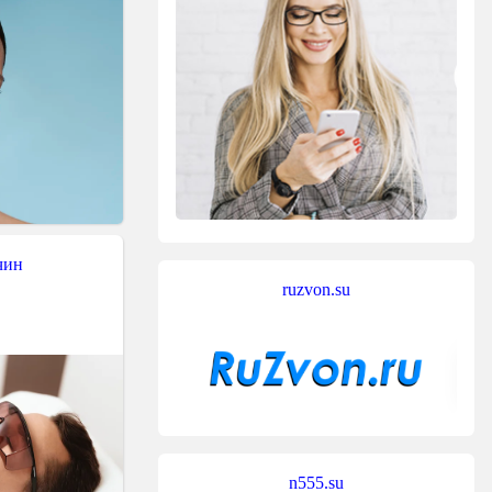
чин
ruzvon.su
n555.su