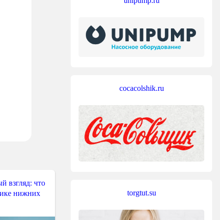
unipump.ru
cocacolshik.ru
й взгляд: что
torgtut.su
тике нижних