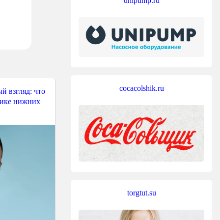
unipump.ru
cocacolshik.ru
й взгляд: что
тике нижних
torgtut.su