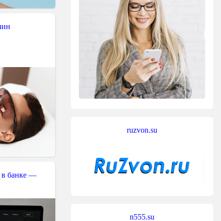
чин
ruzvon.su
 в банке —
n555.su