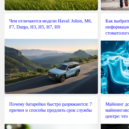
Чем отличаются модели Haval: Jolion, M6,
Как выбрат
F7, Dargo, H3, H5, H7, H9
информацио
стоматологи
Почему батарейки быстро разряжаются: 7
Майнинг до
причин и способы продлить срок службы
майнингово
центре: что