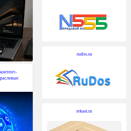
rudos.su
контент-
траслевые
rekast.ru