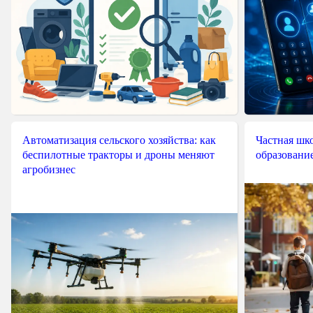
Автоматизация сельского хозяйства: как
Частная шко
беспилотные тракторы и дроны меняют
образовани
агробизнес