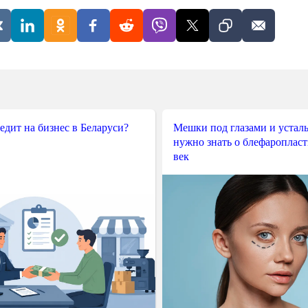
редит на бизнес в Беларуси?
Мешки под глазами и усталы
нужно знать о блефароплас
век