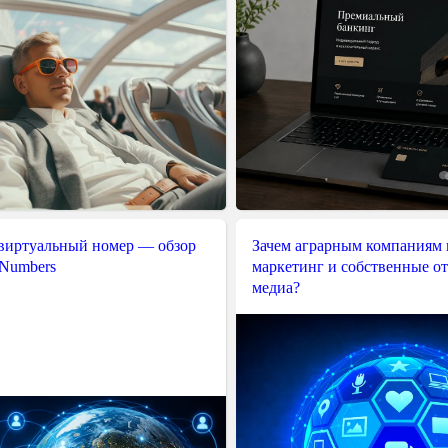
 виртуальный номер — обзор
Зачем аграрным компаниям 
 Numbers
маркетинг и собственные о
медиа?