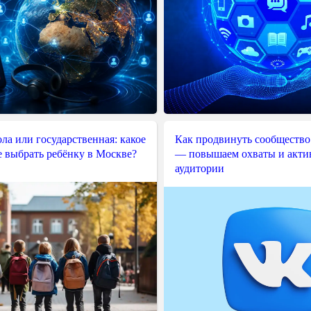
ла или государственная: какое
Как продвинуть сообщество
е выбрать ребёнку в Москве?
— повышаем охваты и акти
аудитории