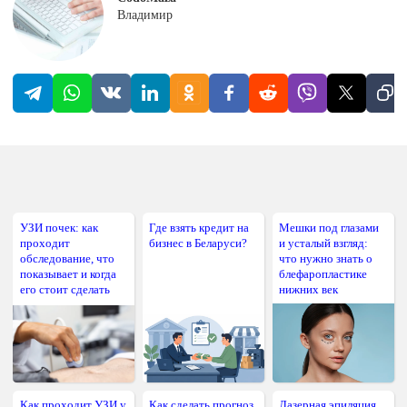
Владимир
УЗИ почек: как
Где взять кредит на
Мешки под глазами
проходит
бизнес в Беларуси?
и усталый взгляд:
обследование, что
что нужно знать о
показывает и когда
блефаропластике
его стоит сделать
нижних век
Как проходит УЗИ у
Как сделать прогноз
Лазерная эпиляция