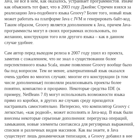
Java, не все в нем, как оказалось, устраивает программистов. Иначе
как объяснить тот факт, что в 2003 году Джеймс Стречен взялся за
реализацию Java-подобного языка Groovy? Более того, новый язык
может работать на платформе Java с JVM и генерировать байт-код.
Таким образом, Groovy является дополнением к Java, причем Java-
программисты могут в своих программах использовать, по
желанию, конструкции того или другого языка – как в данном
случае удобнее.
Сам автор перед выходом релиза в 2007 году ушел из проекта,
заметив с сожалением, что не знал о существовании более
перспективного языка Scala, иначе появление Groovy вообще было
бы под вопросом. Тем не менее, альтернативный язык оказался
очень удобен во многих случаях: многие его конструкции (в том
числе дополненные) позволяли реализовывать проекты более
понятно, компактно и прозрачно. Некоторые средства IDE (к
примеру, NetBeans 7.0) могут использовать возможности языка
прямо из коробки, в других же случаях среду приходится
настраивать самостоятельно. Интересно, что компилятор Groovy с
легкостью, «как родной», может исполнять и Java-код. В язык были
внесены некоторые серьезные дополнения: перегрузка операций,
замыкания, новые элементы синтаксиса для регулярных выражений,
списков и различных видов массивов. Как вы знаете, в Java
существует лишь динамическая типизация, а Groovy добавил в нее