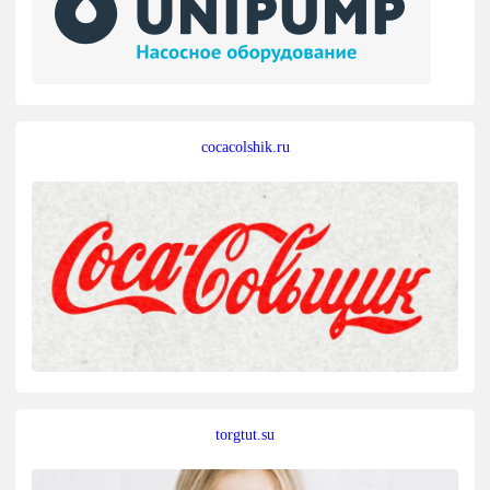
cocacolshik.ru
torgtut.su