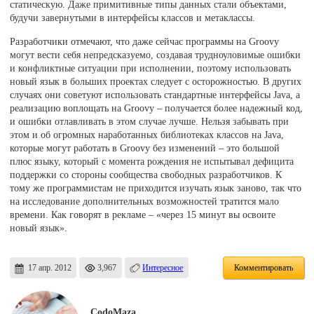
статическую. Даже примитивные типы данных стали объектами,
будучи завернутыми в интерфейсы классов и метаклассы.
Разработчики отмечают, что даже сейчас программы на Groovy
могут вести себя непредсказуемо, создавая трудноуловимые ошибки
и конфликтные ситуации при исполнении, поэтому использовать
новый язык в больших проектах следует с осторожностью. В других
случаях они советуют использовать стандартные интерфейсы Java, а
реализацию воплощать на Groovy – получается более надежный код,
и ошибки отлавливать в этом случае лучше. Нельзя забывать при
этом и об огромных наработанных библиотеках классов на Java,
которые могут работать в Groovy без изменений – это большой
плюс языку, который с момента рождения не испытывал дефицита
поддержки со стороны сообщества свободных разработчиков. К
тому же программистам не приходится изучать язык заново, так что
на исследование дополнительных возможностей тратится мало
времени. Как говорят в рекламе – «через 15 минут вы освоите
новый язык».
17 апр. 2012
3,967
Интересное
Комментировать
CodoMaza