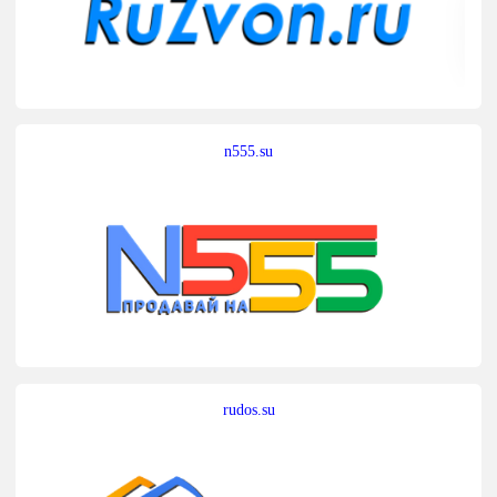
n555.su
rudos.su