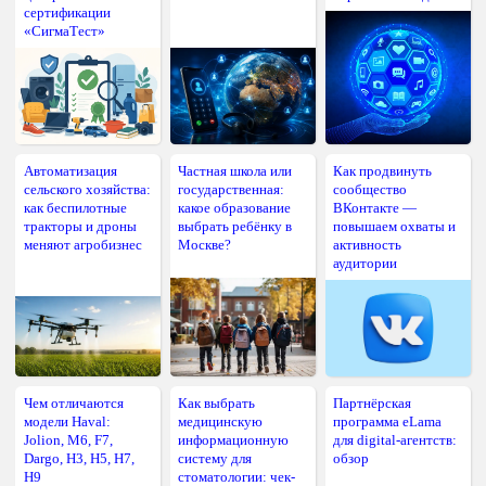
сертификации
«СигмаТест»
Автоматизация
Частная школа или
Как продвинуть
сельского хозяйства:
государственная:
сообщество
как беспилотные
какое образование
ВКонтакте —
тракторы и дроны
выбрать ребёнку в
повышаем охваты и
меняют агробизнес
Москве?
активность
аудитории
Чем отличаются
Как выбрать
Партнёрская
модели Haval:
медицинскую
программа eLama
Jolion, M6, F7,
информационную
для digital-агентств:
Dargo, H3, H5, H7,
систему для
обзор
H9
стоматологии: чек-