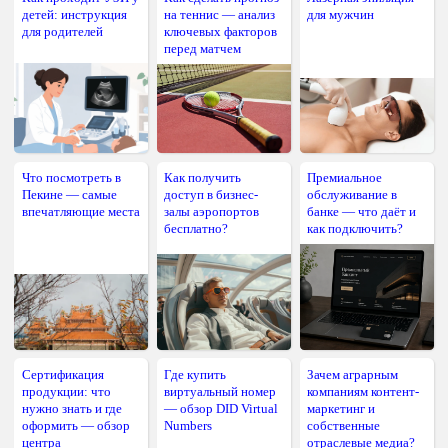
детей: инструкция
на теннис — анализ
для мужчин
для родителей
ключевых факторов
перед матчем
Что посмотреть в
Как получить
Премиальное
Пекине — самые
доступ в бизнес-
обслуживание в
впечатляющие места
залы аэропортов
банке — что даёт и
бесплатно?
как подключить?
Сертификация
Где купить
Зачем аграрным
продукции: что
виртуальный номер
компаниям контент-
нужно знать и где
— обзор DID Virtual
маркетинг и
оформить — обзор
Numbers
собственные
центра
отраслевые медиа?