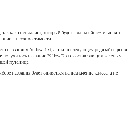
, так как специалист, который будет в дальнейшем изменять
вание к несовместимости.
ета названием YellowText, а при последующем редизайне решил
ге получилось название YellowText с составляющим зеленым
йшей путанице.
ре названия будет опираться на назначение класса, а не