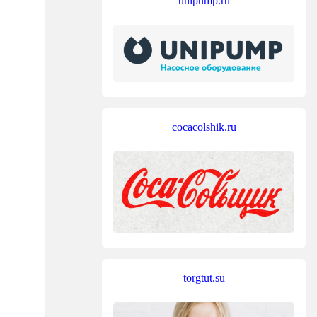
unipump.ru
cocacolshik.ru
torgtut.su