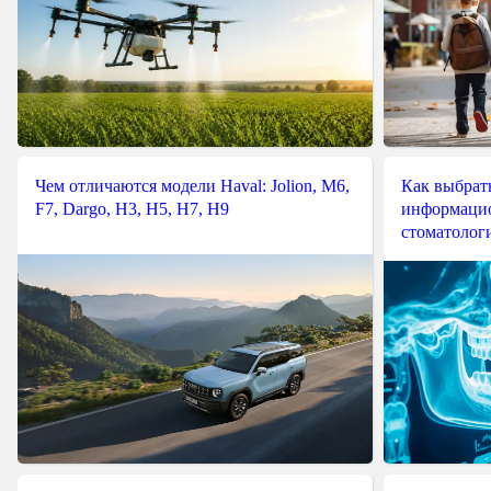
Чем отличаются модели Haval: Jolion, M6,
Как выбрат
F7, Dargo, H3, H5, H7, H9
информацио
стоматологи