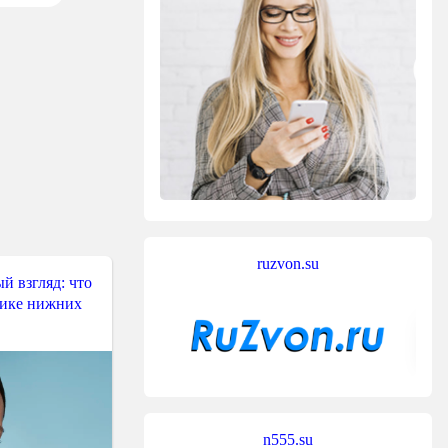
ruzvon.su
й взгляд: что
тике нижних
n555.su