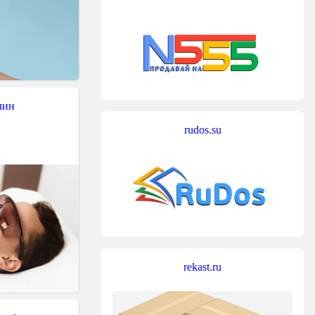
чин
rudos.su
rekast.ru