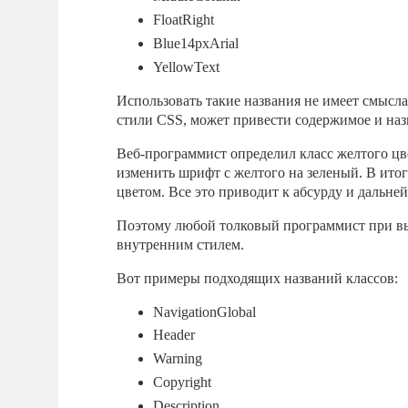
FloatRight
Blue14pxArial
YellowText
Использовать такие названия не имеет смысла
стили CSS, может привести содержимое и наз
Веб-программист определил класс желтого цв
изменить шрифт с желтого на зеленый. В ито
цветом. Все это приводит к абсурду и дальне
Поэтому любой толковый программист при выбо
внутренним стилем.
Вот примеры подходящих названий классов:
NavigationGlobal
Header
Warning
Copyright
Description