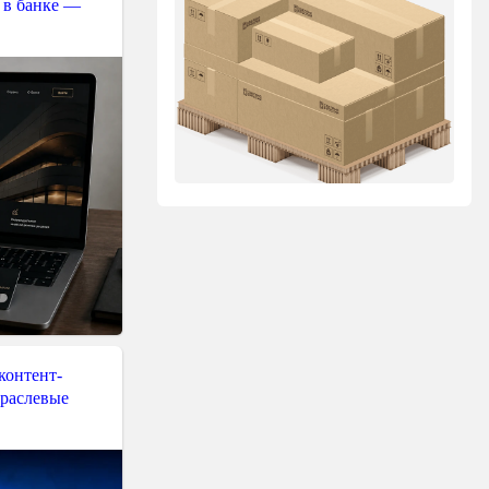
 в банке —
контент-
траслевые