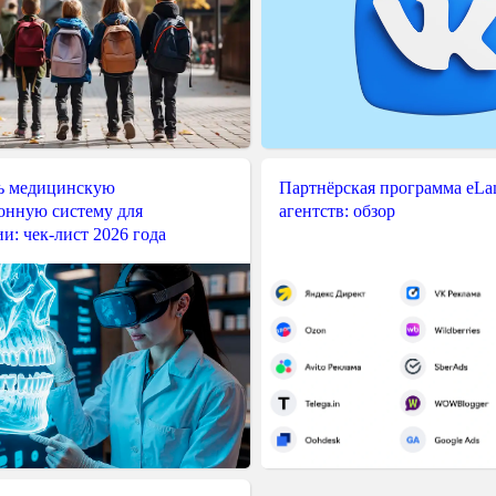
ь медицинскую
Партнёрская программа eLama
нную систему для
агентств: обзор
и: чек-лист 2026 года