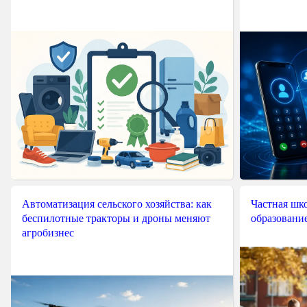
Автоматизация сельского хозяйства: как
Частная шко
беспилотные тракторы и дроны меняют
образовани
агробизнес