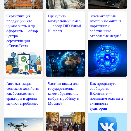
Сертификация
Где купить
Зачем аграрным
продукции: что
виртуальный номер
компаниям контент-
нужно знать и где
— обзор DID Virtual
маркетинг и
оформить — обзор
Numbers
собственные
центра
отраслевые медиа?
сертификации
«СигмаТест»
Автоматизация
Частная школа или
Как продвинуть
сельского хозяйства:
государственная:
сообщество
как беспилотные
какое образование
ВКонтакте —
тракторы и дроны
выбрать ребёнку в
повышаем охваты и
меняют агробизнес
Москве?
активность
аудитории