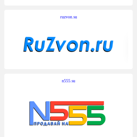
ruzvon.su
n555.su