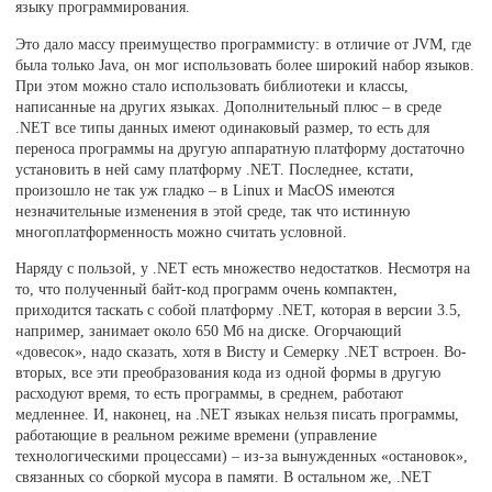
языку программирования.
Это дало массу преимущество программисту: в отличие от JVM, где
была только Java, он мог использовать более широкий набор языков.
При этом можно стало использовать библиотеки и классы,
написанные на других языках. Дополнительный плюс – в среде
.NET все типы данных имеют одинаковый размер, то есть для
переноса программы на другую аппаратную платформу достаточно
установить в ней саму платформу .NET. Последнее, кстати,
произошло не так уж гладко – в Linux и MacOS имеются
незначительные изменения в этой среде, так что истинную
многоплатформенность можно считать условной.
Наряду с пользой, у .NET есть множество недостатков. Несмотря на
то, что полученный байт-код программ очень компактен,
приходится таскать с собой платформу .NET, которая в версии 3.5,
например, занимает около 650 Мб на диске. Огорчающий
«довесок», надо сказать, хотя в Висту и Семерку .NET встроен. Во-
вторых, все эти преобразования кода из одной формы в другую
расходуют время, то есть программы, в среднем, работают
медленнее. И, наконец, на .NET языках нельзя писать программы,
работающие в реальном режиме времени (управление
технологическими процессами) – из-за вынужденных «остановок»,
связанных со сборкой мусора в памяти. В остальном же, .NET