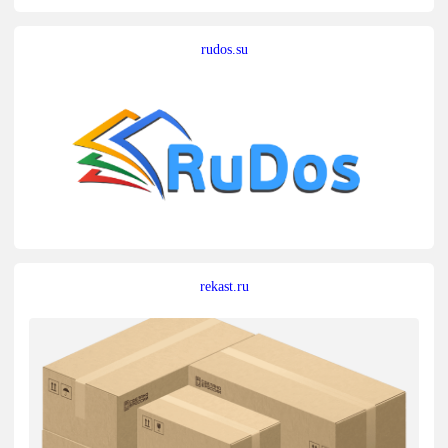
rudos.su
rekast.ru