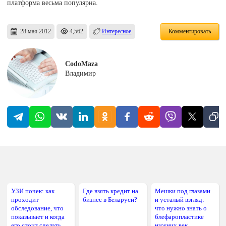
платформа весьма популярна.
28 мая 2012
4,562
Интересное
Комментировать
CodoMaza
Владимир
УЗИ почек: как
Где взять кредит на
Мешки под глазами
проходит
бизнес в Беларуси?
и усталый взгляд:
обследование, что
что нужно знать о
показывает и когда
блефаропластике
его стоит сделать
нижних век