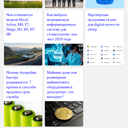
Чем отличаются
Как выбрать
Партнёрская
модели Haval:
медицинскую
программа eLama
Jolion, M6, F7,
информационную
для digital-агентств:
Dargo, H3, H5, H7,
систему для
обзор
H9
стоматологии: чек-
лист 2026 года
Почему батарейки
Майнинг дома или
быстро
размещение
разряжаются: 7
майнингового
причин и способы
оборудования в
продлить срок
дата-центре: что
службы
выгоднее?