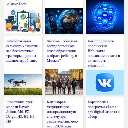
«СигмаТест»
Автоматизация
Частная школа или
Как продвинуть
сельского хозяйства:
государственная:
сообщество
как беспилотные
какое образование
ВКонтакте —
тракторы и дроны
выбрать ребёнку в
повышаем охваты и
меняют агробизнес
Москве?
активность
аудитории
Чем отличаются
Как выбрать
Партнёрская
модели Haval:
медицинскую
программа eLama
Jolion, M6, F7,
информационную
для digital-агентств:
Dargo, H3, H5, H7,
систему для
обзор
H9
стоматологии: чек-
лист 2026 года