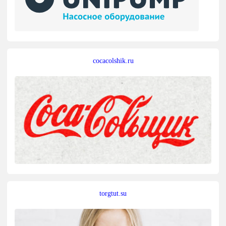
cocacolshik.ru
torgtut.su