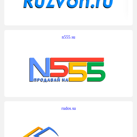
n555.su
rudos.su