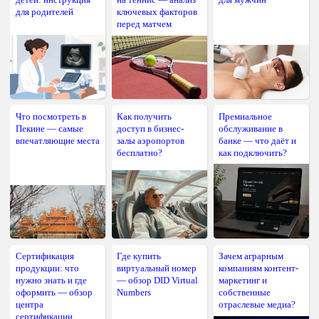
для родителей
ключевых факторов
перед матчем
Что посмотреть в
Как получить
Премиальное
Пекине — самые
доступ в бизнес-
обслуживание в
впечатляющие места
залы аэропортов
банке — что даёт и
бесплатно?
как подключить?
Сертификация
Где купить
Зачем аграрным
продукции: что
виртуальный номер
компаниям контент-
нужно знать и где
— обзор DID Virtual
маркетинг и
оформить — обзор
Numbers
собственные
центра
отраслевые медиа?
сертификации