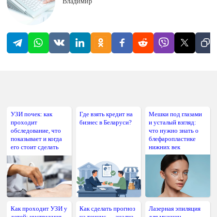
Владимир
УЗИ почек: как
Где взять кредит на
Мешки под глазами
проходит
бизнес в Беларуси?
и усталый взгляд:
обследование, что
что нужно знать о
показывает и когда
блефаропластике
его стоит сделать
нижних век
Как проходит УЗИ у
Как сделать прогноз
Лазерная эпиляция
детей: инструкция
на теннис — анализ
для мужчин