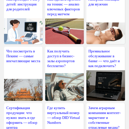
детей: инструкция
на теннис — анализ
для мужчин
для родителей
ключевых факторов
перед матчем
Что посмотреть в
Как получить
Премиальное
Пекине — самые
доступ в бизнес-
обслуживание в
впечатляющие места
залы аэропортов
банке — что даёт и
бесплатно?
как подключить?
Сертификация
Где купить
Зачем аграрным
продукции: что
виртуальный номер
компаниям контент-
нужно знать и где
— обзор DID Virtual
маркетинг и
оформить — обзор
Numbers
собственные
центра
отраслевые медиа?