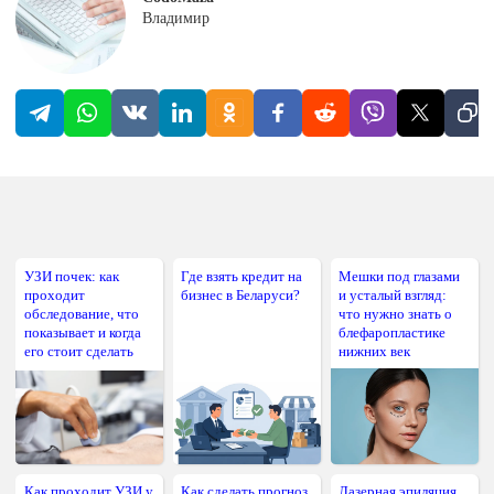
Владимир
УЗИ почек: как
Где взять кредит на
Мешки под глазами
проходит
бизнес в Беларуси?
и усталый взгляд:
обследование, что
что нужно знать о
показывает и когда
блефаропластике
его стоит сделать
нижних век
Как проходит УЗИ у
Как сделать прогноз
Лазерная эпиляция