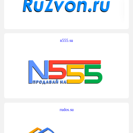
n555.su
rudos.su