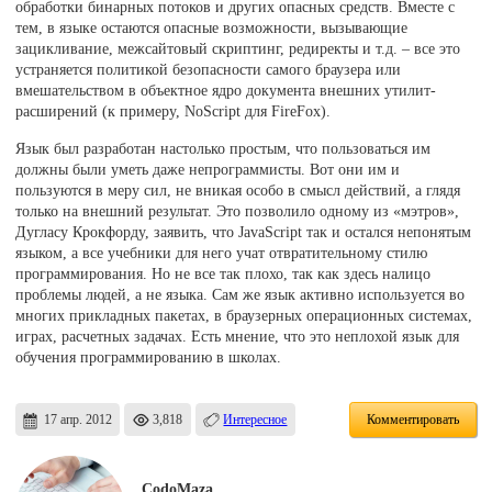
обработки бинарных потоков и других опасных средств. Вместе с
тем, в языке остаются опасные возможности, вызывающие
зацикливание, межсайтовый скриптинг, редиректы и т.д. – все это
устраняется политикой безопасности самого браузера или
вмешательством в объектное ядро документа внешних утилит-
расширений (к примеру, NoScript для FireFox).
Язык был разработан настолько простым, что пользоваться им
должны были уметь даже непрограммисты. Вот они им и
пользуются в меру сил, не вникая особо в смысл действий, а глядя
только на внешний результат. Это позволило одному из «мэтров»,
Дугласу Крокфорду, заявить, что JavaScript так и остался непонятым
языком, а все учебники для него учат отвратительному стилю
программирования. Но не все так плохо, так как здесь налицо
проблемы людей, а не языка. Сам же язык активно используется во
многих прикладных пакетах, в браузерных операционных системах,
играх, расчетных задачах. Есть мнение, что это неплохой язык для
обучения программированию в школах.
17 апр. 2012
3,818
Интересное
Комментировать
CodoMaza