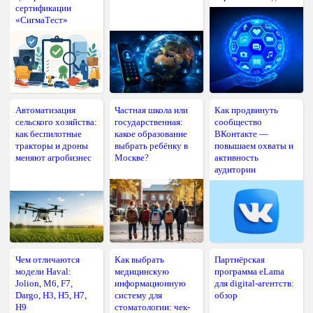
сертификации
«СигмаТест»
Автоматизация
Частная школа или
Как продвинуть
сельского хозяйства:
государственная:
сообщество
как беспилотные
какое образование
ВКонтакте —
тракторы и дроны
выбрать ребёнку в
повышаем охваты и
меняют агробизнес
Москве?
активность
аудитории
Чем отличаются
Как выбрать
Партнёрская
модели Haval:
медицинскую
программа eLama
Jolion, M6, F7,
информационную
для digital-агентств:
Dargo, H3, H5, H7,
систему для
обзор
H9
стоматологии: чек-