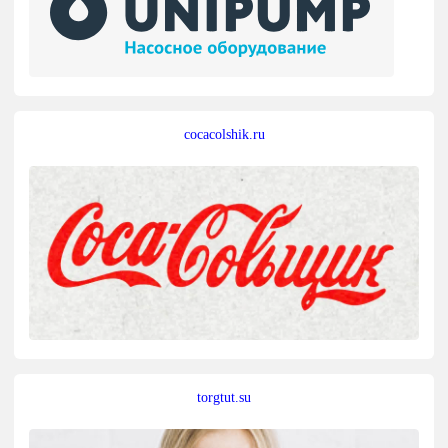
cocacolshik.ru
torgtut.su