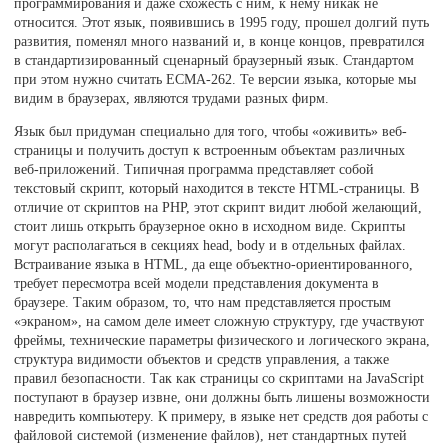
программирования и даже схожесть с ним, к нему никак не
относится. Этот язык, появившись в 1995 году, прошел долгий путь
развития, поменял много названий и, в конце концов, превратился
в стандартизированный сценарный браузерный язык. Стандартом
при этом нужно считать ECMA-262. Те версии языка, которые мы
видим в браузерах, являются трудами разных фирм.
Язык был придуман специально для того, чтобы «оживить» веб-
страницы и получить доступ к встроенным объектам различных
веб-приложений. Типичная программа представляет собой
текстовый скрипт, который находится в тексте HTML-страницы. В
отличие от скриптов на PHP, этот скрипт видит любой желающий,
стоит лишь открыть браузерное окно в исходном виде. Скрипты
могут располагаться в секциях head, body и в отдельных файлах.
Встраивание языка в HTML, да еще объектно-ориентированного,
требует пересмотра всей модели представления документа в
браузере. Таким образом, то, что нам представляется простым
«экраном», на самом деле имеет сложную структуру, где участвуют
фреймы, технические параметры физического и логического экрана,
структура видимости объектов и средств управления, а также
правил безопасности. Так как страницы со скриптами на JavaScript
поступают в браузер извне, они должны быть лишены возможности
навредить компьютеру. К примеру, в языке нет средств доя работы с
файловой системой (изменение файлов), нет стандартных путей