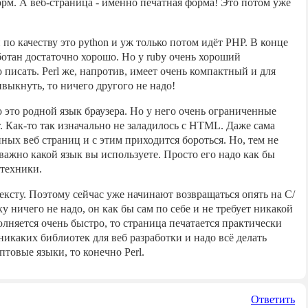
орм. А веб-страница - именно печатная форма! Это потом уже
 по качеству это python и уж только потом идёт PHP. В конце
аботан достаточно хорошо. Но у ruby очень хороший
писать. Perl же, напротив, имеет очень компактный и для
выкнуть, то ничего другого не надо!
это родной язык браузера. Но у него очень ограниченные
т. Как-то так изначально не заладилось с HTML. Даже сама
ных веб страниц и с этим приходится бороться. Но, тем не
важно какой язык вы используете. Просто его надо как бы
 техники.
ксту. Поэтому сейчас уже начинают возвращаться опять на С/
ничего не надо, он как бы сам по себе и не требует никакой
лняется очень быстро, то страница печатается практически
никаких библиотек для веб разработки и надо всё делать
птовые языки, то конечно Perl.
Ответить