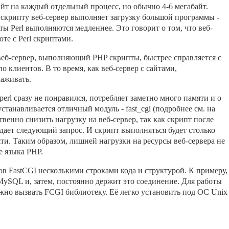
йт на каждый отдельный процесс, но обычно 4-6 мегабайт.
 скрипту веб-сервер выполняет загрузку большой программы -
пты Perl выполняются медленнее. Это говорит о том, что веб-
те с Perl скриптами.
еб-сервер, выполняющий PHP скрипты, быстрее справляется с
 клиентов. В то время, как веб-сервер с сайтами,
маживать.
rl сразу не понравился, потребляет заметно много памяти и о
 устанавливается отличный модуль - fast_cgi (подробнее см. на
ественно снизить нагрузку на веб-сервер, так как скрипт после
идает следующий запрос. И скрипт выполняться будет столько
яти. Таким образом, лишней нагрузки на ресурсы веб-сервера не
е языка PHP.
 FastCGI несколькими строками кода и структурой. К примеру,
MySQL и, затем, постоянно держит это соединение. Для работы
жно вызвать FCGI библиотеку. Её легко установить под ОС Unix