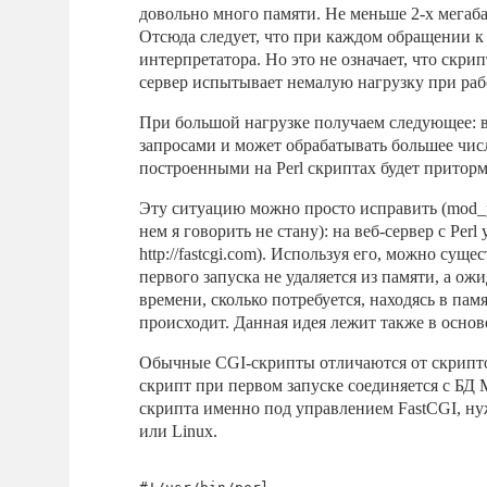
довольно много памяти. Не меньше 2-х мегаба
Отсюда следует, что при каждом обращении к
интерпретатора. Но это не означает, что скри
сервер испытывает немалую нагрузку при рабо
При большой нагрузке получаем следующее: в
запросами и может обрабатывать большее число
построенными на Perl скриптах будет притор
Эту ситуацию можно просто исправить (mod_pe
нем я говорить не стану): на веб-сервер с Perl
http://fastcgi.com). Используя его, можно сущ
первого запуска не удаляется из памяти, а ож
времени, сколько потребуется, находясь в пам
происходит. Данная идея лежит также в основ
Обычные CGI-скрипты отличаются от скриптов
скрипт при первом запуске соединяется с БД 
скрипта именно под управлением FastCGI, ну
или Linux.