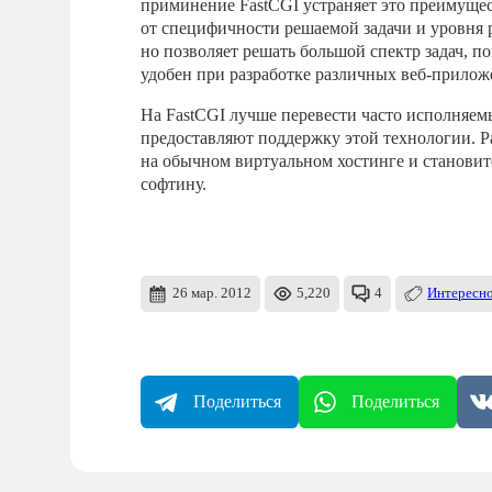
приминение FastCGI устраняет это преимуще
от специфичности решаемой задачи и уровня р
но позволяет решать большой спектр задач, 
удобен при разработке различных веб-прилож
На FastCGI лучше перевести часто исполняем
предоставляют поддержку этой технологии. Р
на обычном виртуальном хостинге и станови
софтину.
26 мар. 2012
5,220
4
Интересн
Поделиться
Поделиться