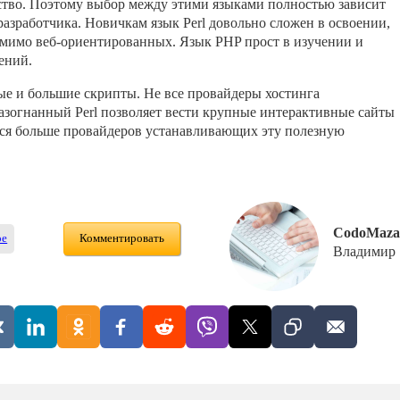
ство. Поэтому выбор между этими языками полностью зависит
азработчика. Новичкам язык Perl довольно сложен в освоении,
помимо веб-ориентированных. Язык PHP прост в изучении и
ений.
ые и большие скрипты. Не все провайдеры хостинга
азогнанный Perl позволяет вести крупные интерактивные сайты
тся больше провайдеров устанавливающих эту полезную
CodoMaza
ое
Комментировать
Владимир