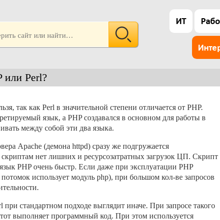
ИТ
Рабо
Инте
 или Perl?
зя, так как Perl в значительной степени отличается от PHP.
ретируемый язык, а PHP создавался в основном для работы в
нивать между собой эти два языка.
рвера Apache (демона httpd) сразу же подгружается
 скриптам нет лишних и ресурсозатратных загрузок ЦП. Скрипт
о язык PHP очень быстр. Если даже при эксплуатации PHP
потомок использует модуль php), при большом кол-ве запросов
ительности.
 при стандартном подходе выглядит иначе. При запросе такого
 тот выполняет программный код. При этом используется