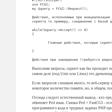
#!/usr/bin/perl

use FCGI;

my $query = FCGI::Request();

Действия, исполняемые при инициализации

скрипта (к примеру, соединение с базой д
while($query->Accept() >= 0)

{

	Главные действия, которые скрипт должен исполнить

}

Выполняя запросы, скрипт как бы проходит по
самом деле (под Unix или Linux) это дремлющ
Если запросов слишком много, то веб-сервер 
некоторое количество памяти, но, в общем, по
Отсюда следует естественный вывод - кто пре
обвиняет Perl язык. Связка Perl + FastCGI -
программного кода в трудных задачах PHP про