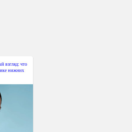
й взгляд: что
тике нижних