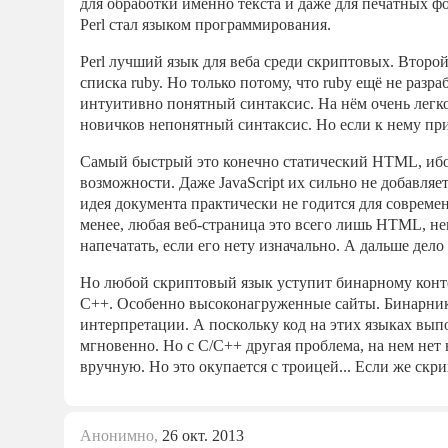
для обработки именно текста и даже для печатных ф
Perl стал языком программирования.
Perl лучший язык для веба среди скриптовых. Второй
списка ruby. Но только потому, что ruby ещё не разр
интуитивно понятный синтаксис. На нём очень легко 
новичков непонятный синтаксис. Но если к нему при
Самый быстрый это конечно статический HTML, ибо 
возможности. Даже JavaScript их сильно не добавляе
идея документа практически не годится для современ
менее, любая веб-страница это всего лишь HTML, не
напечатать, если его нету изначально. А дальше дело
Но любой скриптовый язык уступит бинарному конте
С++. Особенно высоконагруженные сайты. Бинарнику 
интерпретации. А поскольку код на этих языках выпо
мгновенно. Но с С/С++ другая проблема, на нем нет 
вручную. Но это окупается с троицей... Если же скри
Анонимно,
26 окт. 2013