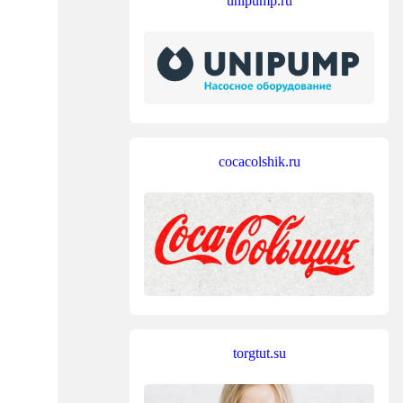
unipump.ru
cocacolshik.ru
torgtut.su