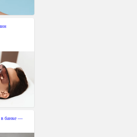
чин
 в банке —