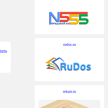
rudos.su
тить
rekast.ru