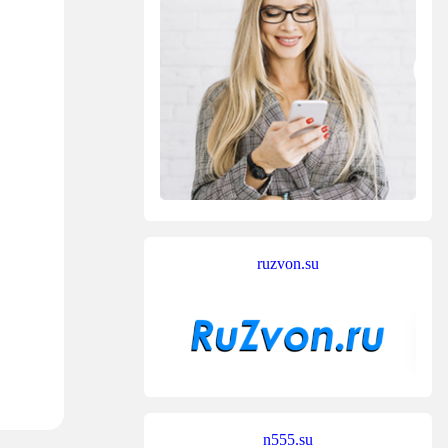
ruzvon.su
n555.su