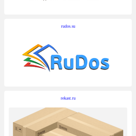
rudos.su
rekast.ru