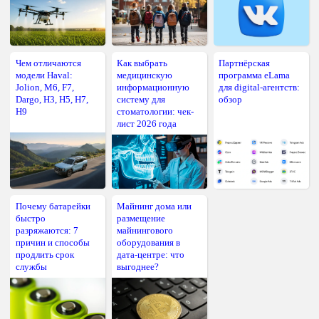
Чем отличаются
Как выбрать
Партнёрская
модели Haval:
медицинскую
программа eLama
Jolion, M6, F7,
информационную
для digital-агентств:
Dargo, H3, H5, H7,
систему для
обзор
H9
стоматологии: чек-
лист 2026 года
Почему батарейки
Майнинг дома или
быстро
размещение
разряжаются: 7
майнингового
причин и способы
оборудования в
продлить срок
дата-центре: что
службы
выгоднее?