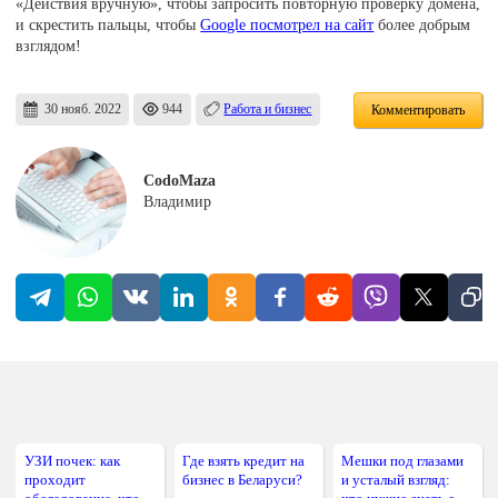
«Действия вручную», чтобы запросить повторную проверку домена,
и скрестить пальцы, чтобы
Google посмотрел на сайт
более добрым
взглядом!
30 нояб. 2022
944
Работа и бизнес
Комментировать
CodoMaza
Владимир
УЗИ почек: как
Где взять кредит на
Мешки под глазами
проходит
бизнес в Беларуси?
и усталый взгляд: