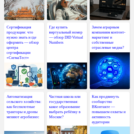
Сертификация
Где купить
Зачем аграрным
продукции: что
виртуальный номер
компаниям контент-
нужно знать и где
— обзор DID Virtual
маркетинг и
оформить — обзор
Numbers
собственные
центра
отраслевые медиа?
сертификации
«СигмаТест»
Автоматизация
Частная школа или
Как продвинуть
сельского хозяйства:
государственная:
сообщество
как беспилотные
какое образование
ВКонтакте —
тракторы и дроны
выбрать ребёнку в
повышаем охваты и
меняют агробизнес
Москве?
активность
аудитории