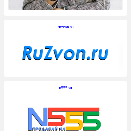
ruzvon.su
n555.su