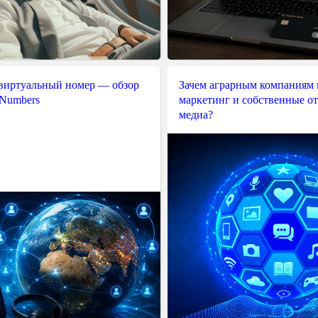
 виртуальный номер — обзор
Зачем аграрным компаниям 
 Numbers
маркетинг и собственные о
медиа?