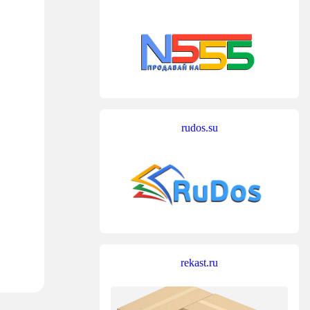
rudos.su
rekast.ru