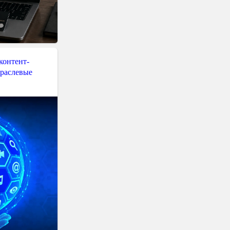
контент-
траслевые