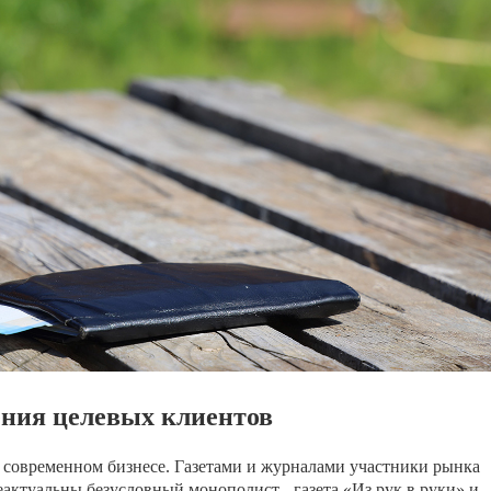
ния целевых клиентов
 современном бизнесе. Газетами и журналами участники рынка
актуальны безусловный монополист - газета «Из рук в руки» и