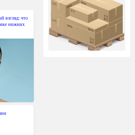
й взгляд: что
тике нижних
чин