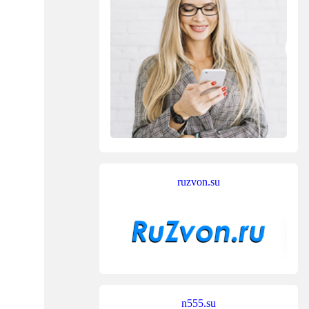
ruzvon.su
n555.su