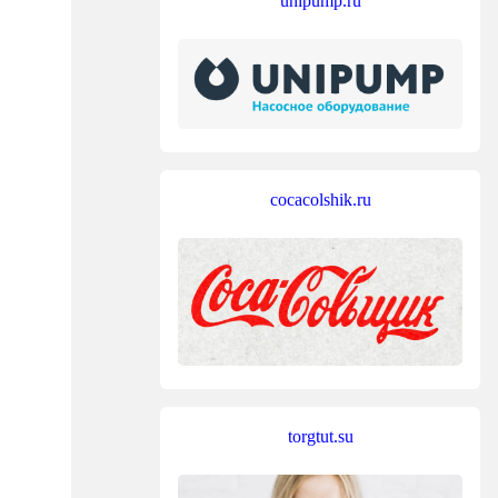
unipump.ru
cocacolshik.ru
torgtut.su