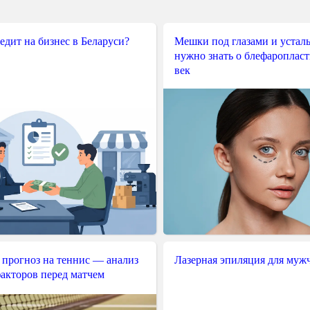
редит на бизнес в Беларуси?
Мешки под глазами и усталы
нужно знать о блефароплас
век
 прогноз на теннис — анализ
Лазерная эпиляция для муж
акторов перед матчем