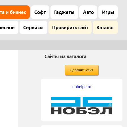
та и бизнес
Софт
Гаджеты
Авто
Игры
ресное
Сервисы
Проверить сайт
Каталог
Сайты из каталога
Добавить сайт
nobelpc.ru