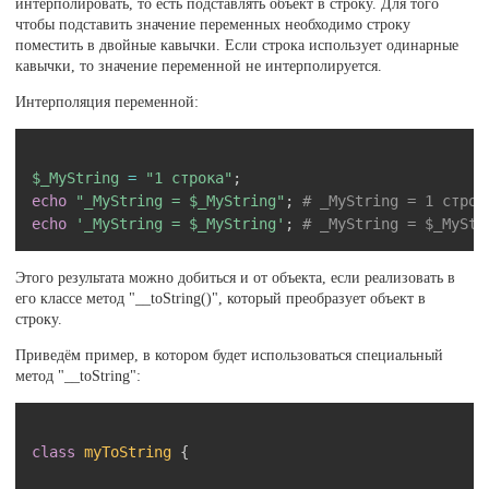
интерполировать, то есть подставлять объект в строку. Для того
чтобы подставить значение переменных необходимо строку
поместить в двойные кавычки. Если строка использует одинарные
кавычки, то значение переменной не интерполируется.
Интерполяция переменной:
Скопировать
$_MyString
=
"1 строка"
;
echo
"_MyString = 
$_MyString
"
;
# _MyString = 1 строк
echo
'_MyString = $_MyString'
;
# _MyString = $_MyStr
Этого результата можно добиться и от объекта, если реализовать в
его классе метод "__toString()", который преобразует объект в
строку.
Приведём пример, в котором будет использоваться специальный
метод "__toString":
Скопировать
class
myToString
{