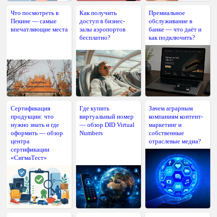
Что посмотреть в
Как получить
Премиальное
Пекине — самые
доступ в бизнес-
обслуживание в
впечатляющие места
залы аэропортов
банке — что даёт и
бесплатно?
как подключить?
Сертификация
Где купить
Зачем аграрным
продукции: что
виртуальный номер
компаниям контент-
нужно знать и где
— обзор DID Virtual
маркетинг и
оформить — обзор
Numbers
собственные
центра
отраслевые медиа?
сертификации
«СигмаТест»