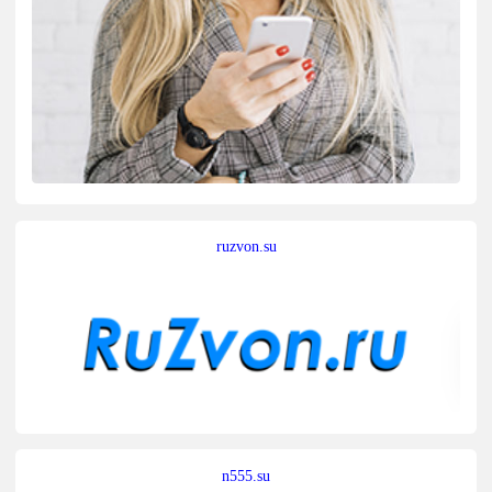
ruzvon.su
n555.su