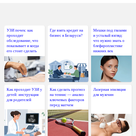
}
}
# В первом аргументе указывается символ с помощью ко
УЗИ почек: как
Где взять кредит на
Мешки под глазами
$_Class_myBreak
=
new
myBreak
(
'-'
,
array
(
'Элемент 1'
проходит
бизнес в Беларуси?
и усталый взгляд:
echo
$_Class_myBreak
;
обследование, что
что нужно знать о
показывает и когда
блефаропластике
его стоит сделать
нижних век
Как проходит УЗИ у
Как сделать прогноз
Лазерная эпиляция
детей: инструкция
на теннис — анализ
для мужчин
для родителей
ключевых факторов
перед матчем