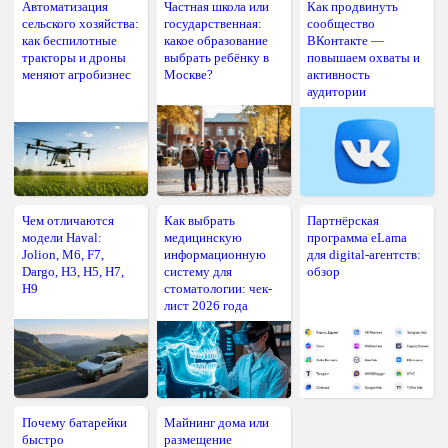
Автоматизация
Частная школа или
Как продвинуть
сельского хозяйства:
государственная:
сообщество
как беспилотные
какое образование
ВКонтакте —
тракторы и дроны
выбрать ребёнку в
повышаем охваты и
меняют агробизнес
Москве?
активность
аудитории
Чем отличаются
Как выбрать
Партнёрская
модели Haval:
медицинскую
программа eLama
Jolion, M6, F7,
информационную
для digital-агентств:
Dargo, H3, H5, H7,
систему для
обзор
H9
стоматологии: чек-
лист 2026 года
Почему батарейки
Майнинг дома или
быстро
размещение