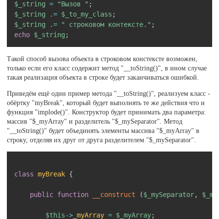
$_string
=
"Вызов "
;
$_string
.=
$_to_my_class
;
$_string
.=
" строковом контексте."
;
echo
$_string
;
Такой способ вызова объекта в строковом констексте возможен,
только если его класс содержит метод "__toString()", в ином случае
такая реализация объекта в строке будет заканчиваться ошибкой.
Приведём ещё один пример метода "__toString()", реализуем класс -
обёртку "myBreak", который будет выполнять те же действия что и
функция "implode()". Конструктор будет принимать два параметра:
массив "$_myArray" и разделитель "$_mySeparator". Метод
"__toString()" будет объединять элементы массива "$_myArray" в
строку, отделяя их друг от друга разделителем "$_mySeparator".
Скопировать
class
myBreak
{
public
function
__construct
(
$_mySeparator
,
$_my
$this
->
_myArray
=
$_myArray
;