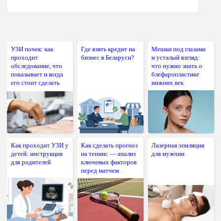
УЗИ почек: как
Где взять кредит на
Мешки под глазами
проходит
бизнес в Беларуси?
и усталый взгляд:
обследование, что
что нужно знать о
показывает и когда
блефаропластике
его стоит сделать
нижних век
Как проходит УЗИ у
Как сделать прогноз
Лазерная эпиляция
детей: инструкция
на теннис — анализ
для мужчин
для родителей
ключевых факторов
перед матчем