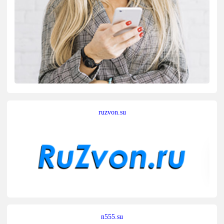
ruzvon.su
n555.su