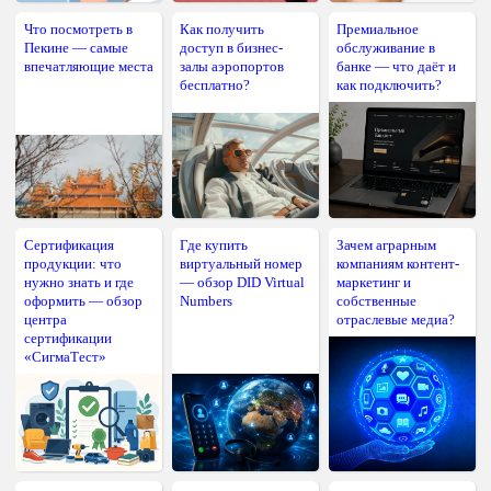
Что посмотреть в
Как получить
Премиальное
Пекине — самые
доступ в бизнес-
обслуживание в
впечатляющие места
залы аэропортов
банке — что даёт и
бесплатно?
как подключить?
Сертификация
Где купить
Зачем аграрным
продукции: что
виртуальный номер
компаниям контент-
нужно знать и где
— обзор DID Virtual
маркетинг и
оформить — обзор
Numbers
собственные
центра
отраслевые медиа?
сертификации
«СигмаТест»