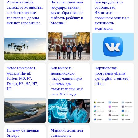
Автоматизация
Частная школа или
Как продвинуть
сельского хозяйства:
государственная:
сообщество
как беспилотные
какое образование
ВКонтакте —
тракторы и дроны
выбрать ребёнку в
повышаем охваты и
меняют агробизнес
Москве?
активность
аудитории
Чем отличаются
Как выбрать
Партнёрская
модели Haval:
медицинскую
программа eLama
Jolion, M6, F7,
информационную
для digital-агентств:
Dargo, H3, H5, H7,
систему для
обзор
H9
стоматологии: чек-
лист 2026 года
Почему батарейки
Майнинг дома или
быстро
размещение