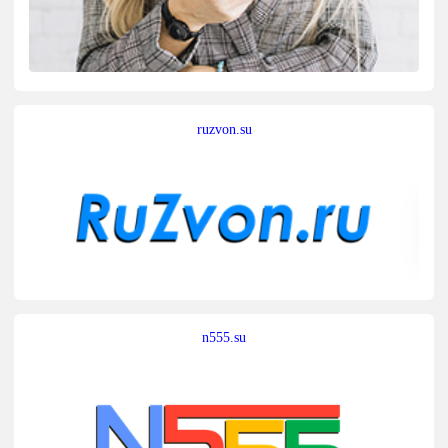
ruzvon.su
n555.su