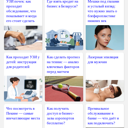
УЗИ почек: как
Где взять кредит на
Мешки под глазами
проходит
бизнес в Беларуси?
и усталый взгляд:
обследование, что
что нужно знать о
показывает и когда
блефаропластике
его стоит сделать
нижних век
Как проходит УЗИ у
Как сделать прогноз
Лазерная эпиляция
детей: инструкция
на теннис — анализ
для мужчин
для родителей
ключевых факторов
перед матчем
Что посмотреть в
Как получить
Премиальное
Пекине — самые
доступ в бизнес-
обслуживание в
впечатляющие места
залы аэропортов
банке — что даёт и
бесплатно?
как подключить?