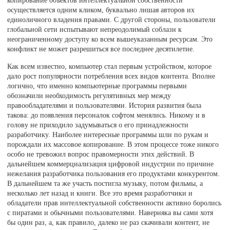
копирование объектов интеллектуальной собственности
осуществляется одним кликом, буквально лишая авторов их
единоличного владения правами. С другой стороны, пользователи
глобальной сети испытывают непреодолимый соблазн к
неограниченному доступу ко всем вышеуказанным ресурсам. Это
конфликт не может разрешиться все последнее десятилетие.
Как всем известно, компьютер стал первым устройством, которое
дало рост популярности потребления всех видов контента. Вполне
логично, что именно компьютерные программы первыми
обозначили необходимость регулятивных мер между
правообладателями и пользователями. История развития была
такова: до появления персоналок софтом менялись. Никому и в
голову не приходило задумываться о его принадлежности
разработчику. Наиболее интересные программы шли по рукам и
порождали их массовое копирование. В этом процессе тоже никого
особо не тревожил вопрос правомерности этих действий. В
дальнейшем коммерциализация цифровой индустрии по причине
нежелания разработчика пользования его продуктами конкурентом.
В дальнейшем та же участь постигла музыку, потом фильмы, а
несколько лет назад и книги. Все это время разработчики и
обладатели прав интеллектуальной собственности активно боролись
с пиратами и обычными пользователями. Наверняка вы сами хотя
бы один раз, а, как правило, далеко не раз скачивали контент, не