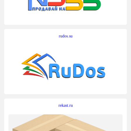
rudos.su
rekast.ru