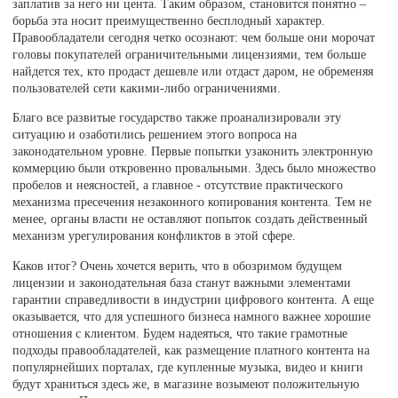
заплатив за него ни цента. Таким образом, становится понятно –
борьба эта носит преимущественно бесплодный характер.
Правообладатели сегодня четко осознают: чем больше они морочат
головы покупателей ограничительными лицензиями, тем больше
найдется тех, кто продаст дешевле или отдаст даром, не обременяя
пользователей сети какими-либо ограничениями.
Благо все развитые государство также проанализировали эту
ситуацию и озаботились решением этого вопроса на
законодательном уровне. Первые попытки узаконить электронную
коммерцию были откровенно провальными. Здесь было множество
пробелов и неясностей, а главное - отсутствие практического
механизма пресечения незаконного копирования контента. Тем не
менее, органы власти не оставляют попыток создать действенный
механизм урегулирования конфликтов в этой сфере.
Каков итог? Очень хочется верить, что в обозримом будущем
лицензии и законодательная база станут важными элементами
гарантии справедливости в индустрии цифрового контента. А еще
оказывается, что для успешного бизнеса намного важнее хорошие
отношения с клиентом. Будем надеяться, что такие грамотные
подходы правообладателей, как размещение платного контента на
популярнейших порталах, где купленные музыка, видео и книги
будут храниться здесь же, в магазине возымеют положительную