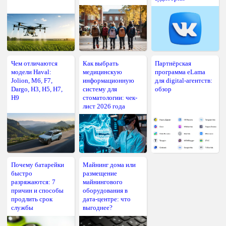
Чем отличаются
Как выбрать
Партнёрская
модели Haval:
медицинскую
программа eLama
Jolion, M6, F7,
информационную
для digital-агентств:
Dargo, H3, H5, H7,
систему для
обзор
H9
стоматологии: чек-
лист 2026 года
Почему батарейки
Майнинг дома или
быстро
размещение
разряжаются: 7
майнингового
причин и способы
оборудования в
продлить срок
дата-центре: что
службы
выгоднее?