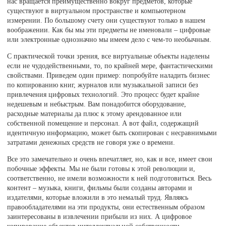
нас вращается преимущественно вокруг предметов, которые
существуют в виртуальном пространстве и компьютерном
измерении. По большому счету они существуют только в нашем
воображении. Как бы мы эти предметы не именовали – цифровые
или электронные однозначно мы имеем дело с чем-то необычным.
С практической точки зрения, все виртуальные объекты наделены
если не чудодейственными, то, по крайней мере, фантастическими
свойствами. Приведем один пример: попробуйте наладить бизнес
по копированию книг, журналов или музыкальной записи без
привлечения цифровых технологий. Это процесс будет крайне
недешевым и небыстрым. Вам понадобится оборудование,
расходные материалы да плюс к этому арендованное или
собственной помещение и персонал. А вот файл, содержащий
идентичную информацию, может быть скопирован с несравнимыми
затратами денежных средств не говоря уже о времени.
Все это замечательно и очень впечатляет, но, как и все, имеет свои
побочные эффекты. Мы не были готовы к этой революции и,
соответственно, не имели возможности к ней подготовиться. Весь
контент – музыка, книги, фильмы были созданы авторами и
издателями, которые вложили в это немалый труд. Являясь
правообладателями на эти продукты, они естественным образом
заинтересованы в извлечении прибыли из них. А цифровое