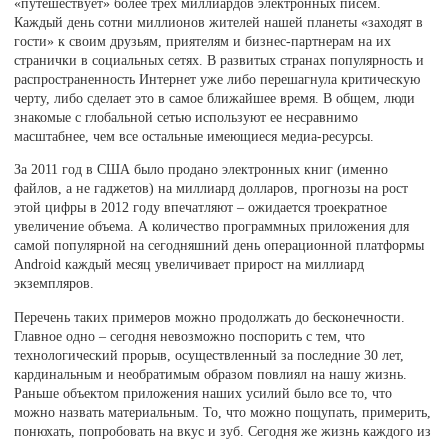
«путешествует» более трех миллиардов электронных писем.
Каждый день сотни миллионов жителей нашей планеты «заходят в
гости» к своим друзьям, приятелям и бизнес-партнерам на их
странички в социальных сетях. В развитых странах популярность и
распространенность Интернет уже либо перешагнула критическую
черту, либо сделает это в самое ближайшее время. В общем, люди
знакомые с глобальной сетью используют ее несравнимо
масштабнее, чем все остальные имеющиеся медиа-ресурсы.
За 2011 год в США было продано электронных книг (именно
файлов, а не гаджетов) на миллиард долларов, прогнозы на рост
этой цифры в 2012 году впечатляют – ожидается троекратное
увеличение объема. А количество программных приложения для
самой популярной на сегодняшний день операционной платформы
Android каждый месяц увеличивает прирост на миллиард
экземпляров.
Перечень таких примеров можно продолжать до бесконечности.
Главное одно – сегодня невозможно поспорить с тем, что
технологический прорыв, осуществленный за последние 30 лет,
кардинальным и необратимым образом повлиял на нашу жизнь.
Раньше объектом приложения наших усилий было все то, что
можно назвать материальным. То, что можно пощупать, примерить,
понюхать, попробовать на вкус и зуб. Сегодня же жизнь каждого из