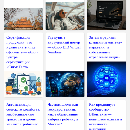
Сертификация
Где купить
Зачем аграрным
продукции: что
виртуальный номер
компаниям контент-
нужно знать и где
— обзор DID Virtual
маркетинг и
оформить — обзор
Numbers
собственные
центра
отраслевые медиа?
сертификации
«СигмаТест»
Автоматизация
Частная школа или
Как продвинуть
сельского хозяйства:
государственная:
сообщество
как беспилотные
какое образование
ВКонтакте —
тракторы и дроны
выбрать ребёнку в
повышаем охваты и
меняют агробизнес
Москве?
активность
аудитории