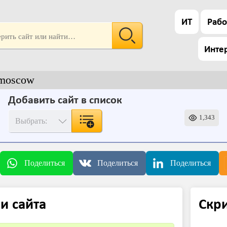
ИТ
Рабо
Инте
.moscow
Добавить сайт в список
1,343
Поделиться
Поделиться
Поделиться
и сайта
Скр