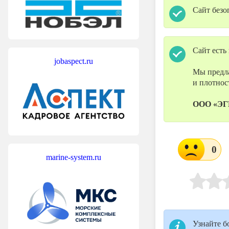
Сайт безо
Сайт есть
jobaspect.ru
Мы предла
и плотнос
ООО «Э
0
marine-system.ru
Узнайте б