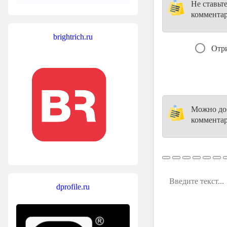
Не ставьт
коммента
brightrich.ru
Отр
Можно доб
комментар
dprofile.ru