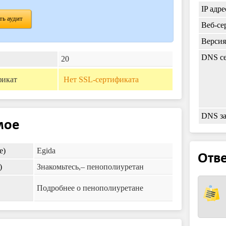
IP адре
ь аудит
Веб-се
Верси
DNS се
20
фикат
Нет SSL-сертификата
DNS з
мое
e)
Egida
Отве
)
Знакомьтесь,– пенополиуретан
Подробнее о пенополиуретане