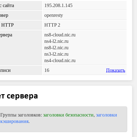
с сайта
195.208.1.145
рвер
openresty
я HTTP
HTTP 2
рвера
ns8-cloud.nic.ru
ns4-l2.nic.ru
ns8-l2.nic.ru
ns3-l2.nic.ru
ns4-cloud.nic.ru
аписи
16
Показать
т сервера
Группы заголовков:
заголовки безопасности
,
заголовки
кэширования
.