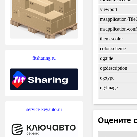
viewport
msapplication-Tile
msapplication-conf
theme-color
color-scheme
fitsharing.ru
og:title
og:description
og:type
og:image
service-keyauto.ru
Оцените с