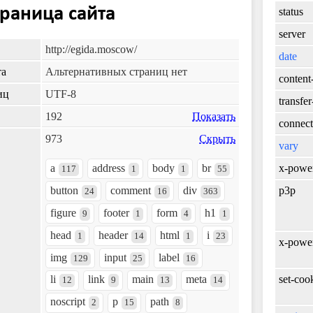
траница сайта
status
server
http://egida.moscow/
date
та
Альтернативных страниц нет
content
иц
UTF-8
transfe
192
Показать
connect
973
Скрыть
vary
a
address
body
br
x-powe
117
1
1
55
button
comment
div
p3p
24
16
363
figure
footer
form
h1
9
1
4
1
head
header
html
i
1
14
1
23
x-powe
img
input
label
129
25
16
set-coo
li
link
main
meta
12
9
13
14
noscript
p
path
2
15
8