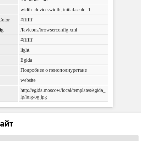
width=device-width, initial-scale=1
Color
#ffffff
ig
/favicons/browserconfig.xml
#ffffff
light
Egida
Подробнее о пенополиуретане
website
http://egida.moscow/local/templates/egida_
lp/img/og.jpg
айт