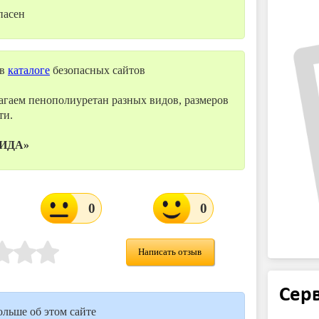
пасен
 в
каталоге
безопасных сайтов
гаем пенополиуретан разных видов, размеров
ти.
ГИДА»
0
0
Написать отзыв
Серв
ольше об этом сайте