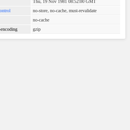
Thu, 19 Nov 1981 08:52:00 GMT
ontrol
no-store, no-cache, must-revalidate
no-cache
-encoding
gzip