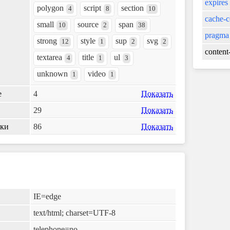
expires
polygon
script
section
4
8
10
cache-c
small
source
span
10
2
38
pragma
strong
style
sup
svg
12
1
2
2
content
textarea
title
ul
4
1
3
unknown
video
1
1
е
4
Показать
29
Показать
лки
86
Показать
IE=edge
text/html; charset=UTF-8
telephone=no