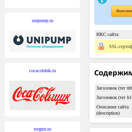
Выполнит
unipump.ru
ИКС сайта
SSL-серти
cocacolshik.ru
Содержи
Заголовок (тег titl
Заголовок (тег h1
Описание сайта
(description)
torgtut.su