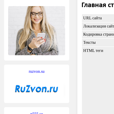
Главная с
URL сайта
Локализация сай
Кодировка стран
Тексты
HTML теги
ruzvon.su
n555.su