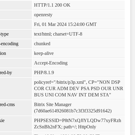
HTTP/1.1 200 OK
openresty
Fri, 01 Mar 2024 15:24:00 GMT
-type
text/html; charset=UTF-8
r-encoding
chunked
ion
keep-alive
Accept-Encoding
red-by
PHP/8.1.9
policyref="/bitrix/p3p.xml", CP="NON DSP
COR CUR ADM DEV PSA PSD OUR UNR
BUS UNI COM NAV INT DEM STA"
red-cms
Bitrix Site Manager
(7d60ae614926081b7c3f3f3325d91642)
kie
PHPSESSID=P8tN7xQJlYLQDw77xyFRzh
ZcSnBh2nFX; path=/; HttpOnly