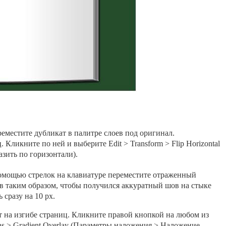
еместите дубликат в палитре слоев под оригинал.
 Кликните по ней и выберите Edit > Transform > Flip Horizontal
зить по горизонтали).
омощью стрелок на клавиатуре переместите отраженный
ив таким образом, чтобы получился аккуратный шов на стыке
 сразу на 10 рх.
нт на изгибе страниц. Кликните правой кнопкой на любом из
ns > Gradient Overlay (Параметры наложения > Наложение