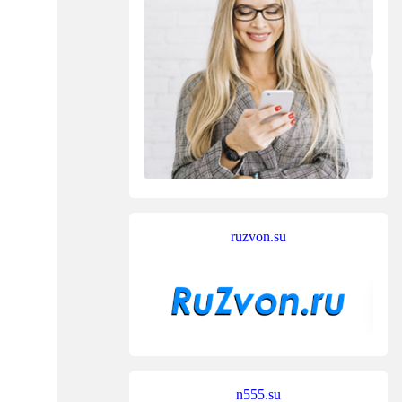
ruzvon.su
n555.su