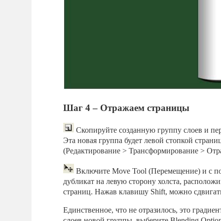
Шаг 4 – Отражаем страницы
Скопируйте созданную группу слоев и пер
Эта новая группа будет левой стопкой страниц.
(Редактирование > Трансформирование > Отра
Включите Move Tool (Перемещение) и с п
дубликат на левую сторону холста, располож
страниц. Нажав клавишу Shift, можно сдвигать
Единственное, что не отразилось, это градие
слоев новой группы, выберите Blending Optio