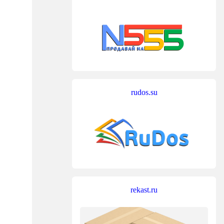
rudos.su
rekast.ru