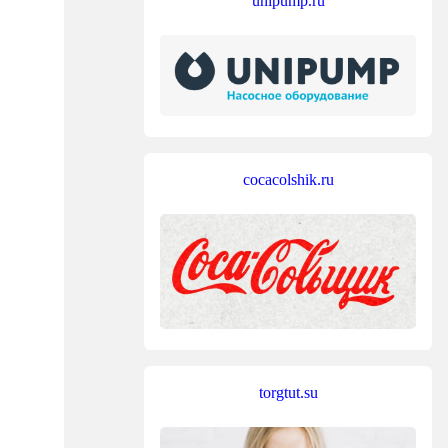
unipump.ru
cocacolshik.ru
torgtut.su