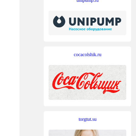
unipump.ru
cocacolshik.ru
torgtut.su