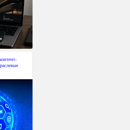
контент-
траслевые