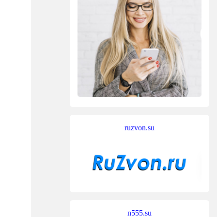
ruzvon.su
n555.su