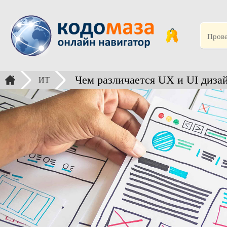
Чем различается UX и UI диза
ИТ