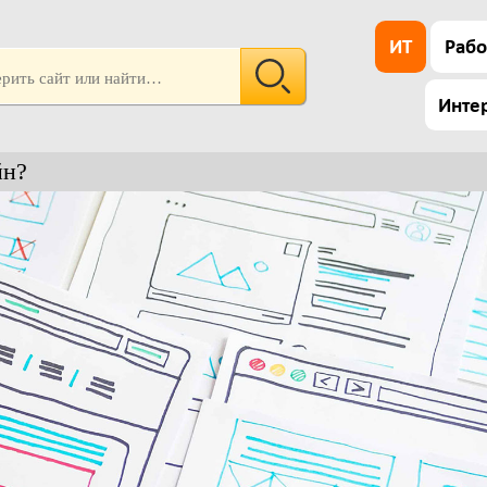
ИТ
Рабо
Инте
йн?