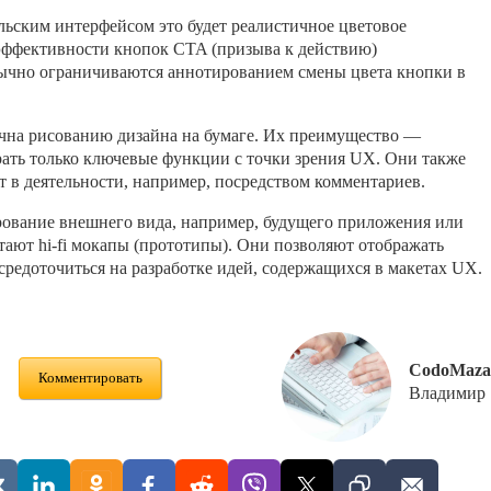
ельским интерфейсом это будет реалистичное цветовое
 эффективности кнопок CTA (призыва к действию)
ычно ограничиваются аннотированием смены цвета кнопки в
ична рисованию дизайна на бумаге. Их преимущество —
ать только ключевые функции с точки зрения UX. Они также
т в деятельности, например, посредством комментариев.
ирование внешнего вида, например, будущего приложения или
тают hi-fi мокапы (прототипы). Они позволяют отображать
осредоточиться на разработке идей, содержащихся в макетах UX.
CodoMaza
Комментировать
Владимир