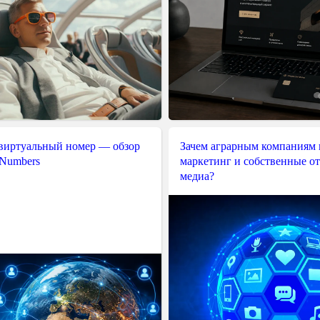
 виртуальный номер — обзор
Зачем аграрным компаниям 
 Numbers
маркетинг и собственные о
медиа?