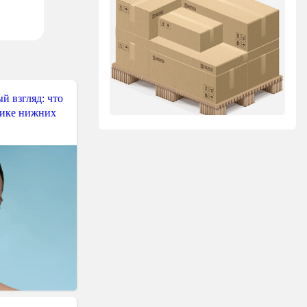
й взгляд: что
тике нижних