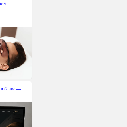
чин
 в банке —