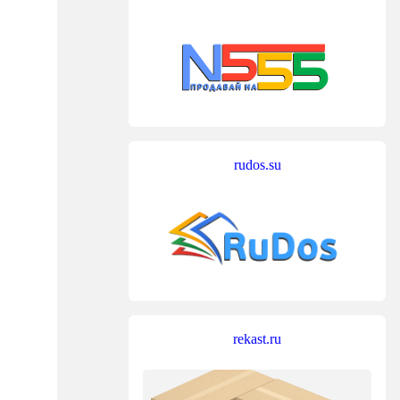
rudos.su
rekast.ru