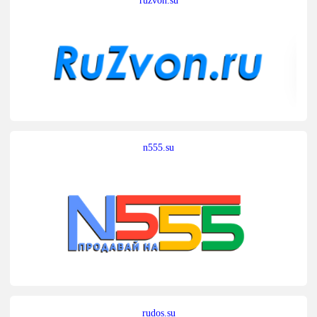
n555.su
rudos.su