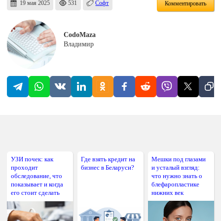
19 мая 2025
531
Софт
Комментировать
CodoMaza
Владимир
УЗИ почек: как
Где взять кредит на
Мешки под глазами
проходит
бизнес в Беларуси?
и усталый взгляд:
обследование, что
что нужно знать о
показывает и когда
блефаропластике
его стоит сделать
нижних век