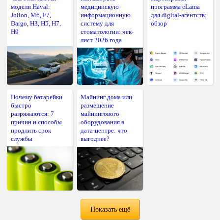
модели Haval:
медицинскую
программа eLama
Jolion, M6, F7,
информационную
для digital-агентств:
Dargo, H3, H5, H7,
систему для
обзор
H9
стоматологии: чек-
лист 2026 года
Почему батарейки
Майнинг дома или
быстро
размещение
разряжаются: 7
майнингового
причин и способы
оборудования в
продлить срок
дата-центре: что
службы
выгоднее?
Показать ещё