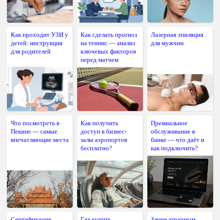
Как проходит УЗИ у
Как сделать прогноз
Лазерная эпиляция
детей: инструкция
на теннис — анализ
для мужчин
для родителей
ключевых факторов
перед матчем
Что посмотреть в
Как получить
Премиальное
Пекине — самые
доступ в бизнес-
обслуживание в
впечатляющие места
залы аэропортов
банке — что даёт и
бесплатно?
как подключить?
Сертификация
Где купить
Зачем аграрным