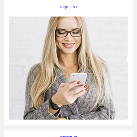
torgtut.su
ruzvon.su