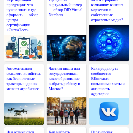
продукции: что
виртуальный номер
компаниям контент-
нужно знать и где
— обзор DID Virtual
маркетинг и
оформить — обзор
Numbers
собственные
центра
отраслевые медиа?
сертификации
«СигмаТест»
Автоматизация
Частная школа или
Как продвинуть
сельского хозяйства:
государственная:
сообщество
как беспилотные
какое образование
ВКонтакте —
тракторы и дроны
выбрать ребёнку в
повышаем охваты и
меняют агробизнес
Москве?
активность
аудитории
Чем отличаются
Как выбрать
Партнёрская