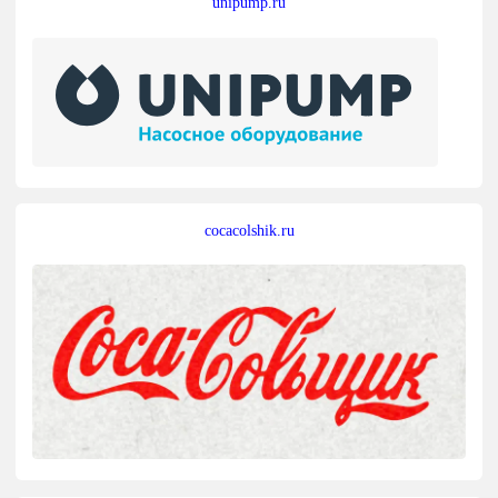
unipump.ru
cocacolshik.ru