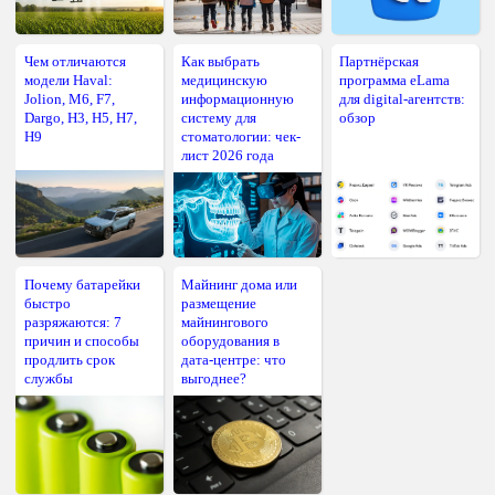
Чем отличаются
Как выбрать
Партнёрская
модели Haval:
медицинскую
программа eLama
Jolion, M6, F7,
информационную
для digital-агентств:
Dargo, H3, H5, H7,
систему для
обзор
H9
стоматологии: чек-
лист 2026 года
Почему батарейки
Майнинг дома или
быстро
размещение
разряжаются: 7
майнингового
причин и способы
оборудования в
продлить срок
дата-центре: что
службы
выгоднее?