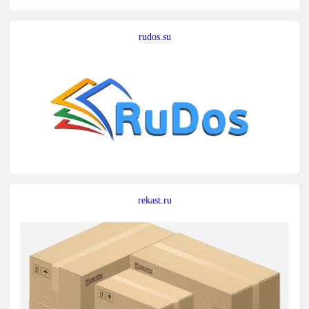
rudos.su
rekast.ru