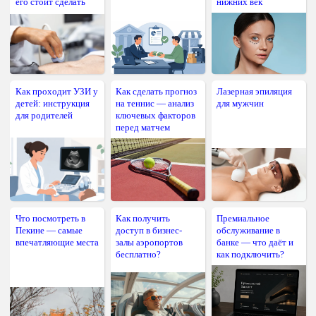
его стоит сделать
нижних век
Как проходит УЗИ у
Как сделать прогноз
Лазерная эпиляция
детей: инструкция
на теннис — анализ
для мужчин
для родителей
ключевых факторов
перед матчем
Что посмотреть в
Как получить
Премиальное
Пекине — самые
доступ в бизнес-
обслуживание в
впечатляющие места
залы аэропортов
банке — что даёт и
бесплатно?
как подключить?