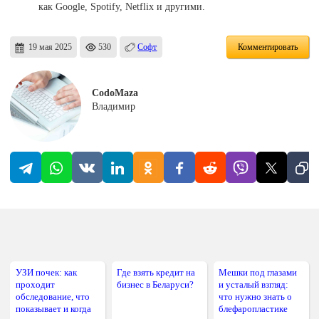
как Google, Spotify, Netflix и другими.
19 мая 2025
530
Софт
Комментировать
CodoMaza
Владимир
УЗИ почек: как
Где взять кредит на
Мешки под глазами
проходит
бизнес в Беларуси?
и усталый взгляд:
обследование, что
что нужно знать о
показывает и когда
блефаропластике