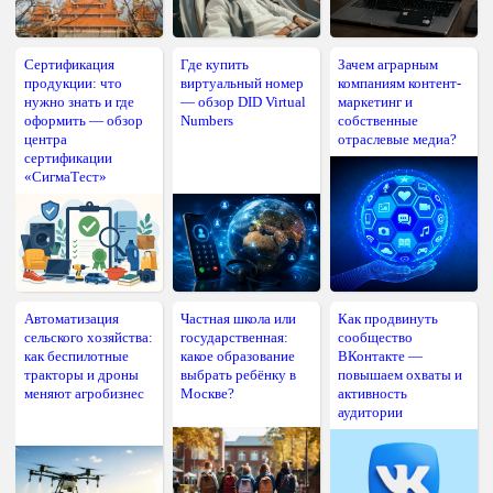
Сертификация
Где купить
Зачем аграрным
продукции: что
виртуальный номер
компаниям контент-
нужно знать и где
— обзор DID Virtual
маркетинг и
оформить — обзор
Numbers
собственные
центра
отраслевые медиа?
сертификации
«СигмаТест»
Автоматизация
Частная школа или
Как продвинуть
сельского хозяйства:
государственная:
сообщество
как беспилотные
какое образование
ВКонтакте —
тракторы и дроны
выбрать ребёнку в
повышаем охваты и
меняют агробизнес
Москве?
активность
аудитории