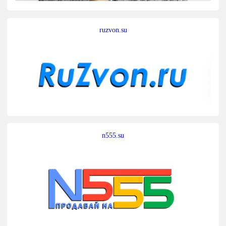
ruzvon.su
n555.su