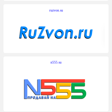
ruzvon.su
n555.su