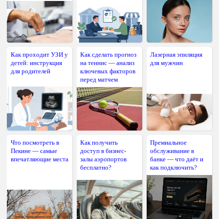
Как проходит УЗИ у
Как сделать прогноз
Лазерная эпиляция
детей: инструкция
на теннис — анализ
для мужчин
для родителей
ключевых факторов
перед матчем
Что посмотреть в
Как получить
Премиальное
Пекине — самые
доступ в бизнес-
обслуживание в
впечатляющие места
залы аэропортов
банке — что даёт и
бесплатно?
как подключить?