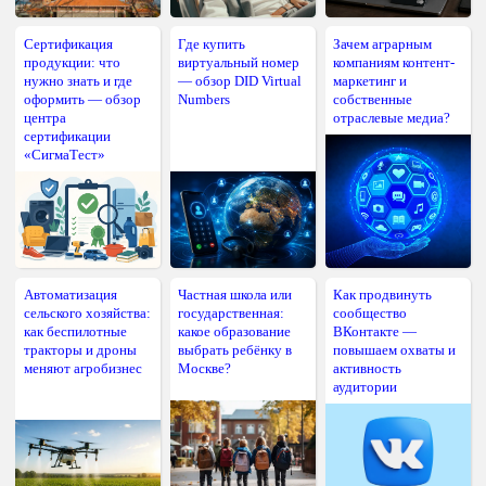
Сертификация
Где купить
Зачем аграрным
продукции: что
виртуальный номер
компаниям контент-
нужно знать и где
— обзор DID Virtual
маркетинг и
оформить — обзор
Numbers
собственные
центра
отраслевые медиа?
сертификации
«СигмаТест»
Автоматизация
Частная школа или
Как продвинуть
сельского хозяйства:
государственная:
сообщество
как беспилотные
какое образование
ВКонтакте —
тракторы и дроны
выбрать ребёнку в
повышаем охваты и
меняют агробизнес
Москве?
активность
аудитории