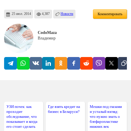
25 июл. 2014
4,387
Новости
Комментировать
CodoMaza
Владимир
УЗИ почек: как
Где взять кредит на
Мешки под глазами
проходит
бизнес в Беларуси?
и усталый взгляд:
обследование, что
что нужно знать о
показывает и когда
блефаропластике
его стоит сделать
нижних век