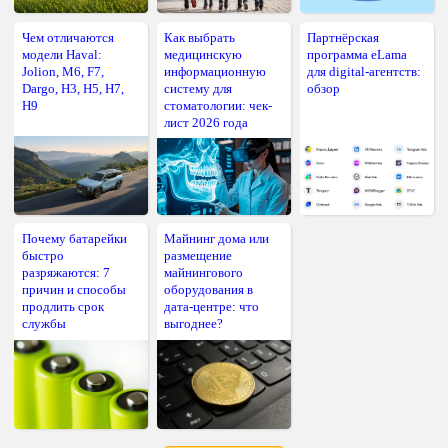
Чем отличаются
Как выбрать
Партнёрская
модели Haval:
медицинскую
программа eLama
Jolion, M6, F7,
информационную
для digital-агентств:
Dargo, H3, H5, H7,
систему для
обзор
H9
стоматологии: чек-
лист 2026 года
Почему батарейки
Майнинг дома или
быстро
размещение
разряжаются: 7
майнингового
причин и способы
оборудования в
продлить срок
дата-центре: что
службы
выгоднее?