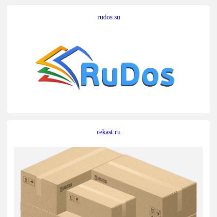
rudos.su
rekast.ru