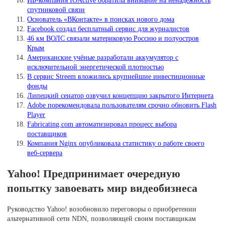
спутниковой связи
Основатель «ВКонтакте» в поисках нового дома
Facebook создал бесплатный сервис для журналистов
46 км ВОЛС связали материковую Россию и полуостров
Крым
Американские учёные разработали аккумулятор с
исключительной энергетической плотностью
В сервис Streem вложились крупнейшие инвестиционные
фонды
Липецкий сенатор озвучил концепцию закрытого Интернета
Adobe порекомендовала пользователям срочно обновить Flash
Player
Fabricating.com автоматизировал процесс выбора
поставщиков
Компания Nginx опубликовала статистику о работе своего
веб-сервера
Yahoo! Предпринимает очередную
попытку завоевать мир видеобизнеса
Руководство Yahoo! возобновило переговоры о приобретении
альтернативной сети NDN, позволяющей своим поставщикам