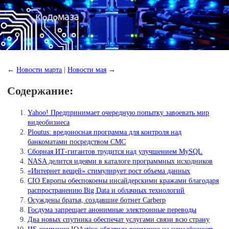
←
Новости марта
|
Новости мая
→
Содержание:
Yahoo! Предпринимает очередную попытку завоевать мир
видеобизнеса
Ploutus: вредоносная программа для контроля над
банкоматами посредством СМС
Сборная ИТ-гигантов трудится над улучшением MySQL
NASA делится идеями в каталоге программных исходников
«Интернет вещей» стимулирует рост объема данных
CIO Европы обеспокоены инсайдерскими кражами благодаря
распространению Big Data и облачных технологий
Осуждены братья, создавшие ботнет Carberp
Госдума запрещает анонимные электронные переводы
Два новых спутника обеспечат услугами связи всю страну
ИБ-компания IOActive обратила внимание на ненадёжность