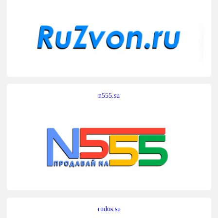
n555.su
rudos.su