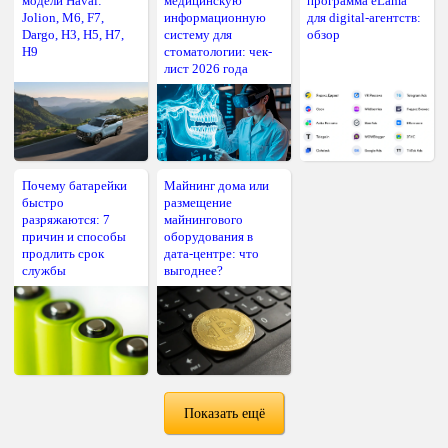
модели Haval:
медицинскую
программа eLama
Jolion, M6, F7,
информационную
для digital-агентств:
Dargo, H3, H5, H7,
систему для
обзор
H9
стоматологии: чек-
лист 2026 года
Почему батарейки
Майнинг дома или
быстро
размещение
разряжаются: 7
майнингового
причин и способы
оборудования в
продлить срок
дата-центре: что
службы
выгоднее?
Показать ещё