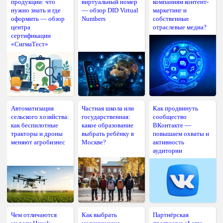
продукции: что
виртуальный номер
компаниям контент-
нужно знать и где
— обзор DID Virtual
маркетинг и
оформить — обзор
Numbers
собственные
центра
отраслевые медиа?
сертификации
«СигмаТест»
Автоматизация
Частная школа или
Как продвинуть
сельского хозяйства:
государственная:
сообщество
как беспилотные
какое образование
ВКонтакте —
тракторы и дроны
выбрать ребёнку в
повышаем охваты и
меняют агробизнес
Москве?
активность
аудитории
Чем отличаются
Как выбрать
Партнёрская