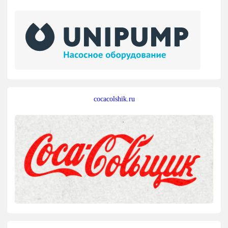
cocacolshik.ru