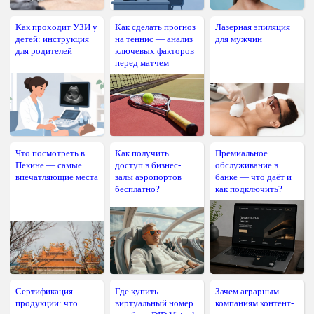
Как проходит УЗИ у
Как сделать прогноз
Лазерная эпиляция
детей: инструкция
на теннис — анализ
для мужчин
для родителей
ключевых факторов
перед матчем
Что посмотреть в
Как получить
Премиальное
Пекине — самые
доступ в бизнес-
обслуживание в
впечатляющие места
залы аэропортов
банке — что даёт и
бесплатно?
как подключить?
Сертификация
Где купить
Зачем аграрным
продукции: что
виртуальный номер
компаниям контент-