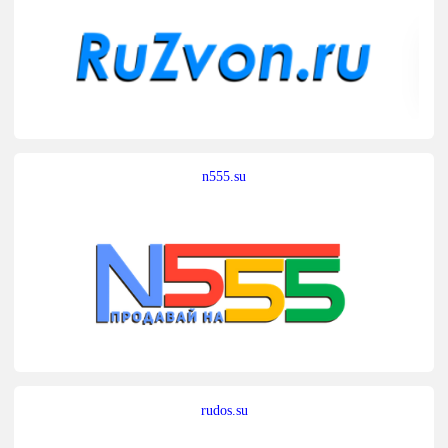
n555.su
rudos.su