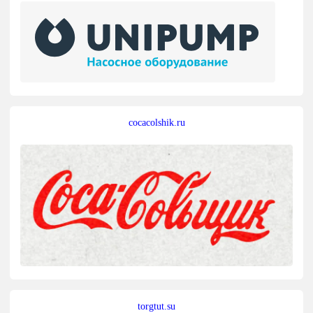
cocacolshik.ru
torgtut.su