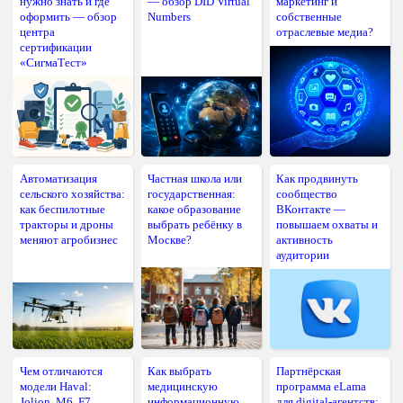
нужно знать и где
— обзор DID Virtual
маркетинг и
оформить — обзор
Numbers
собственные
центра
отраслевые медиа?
сертификации
«СигмаТест»
Автоматизация
Частная школа или
Как продвинуть
сельского хозяйства:
государственная:
сообщество
как беспилотные
какое образование
ВКонтакте —
тракторы и дроны
выбрать ребёнку в
повышаем охваты и
меняют агробизнес
Москве?
активность
аудитории
Чем отличаются
Как выбрать
Партнёрская
модели Haval:
медицинскую
программа eLama
Jolion, M6, F7,
информационную
для digital-агентств: