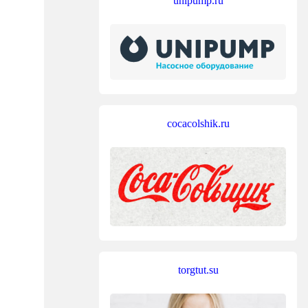
unipump.ru
cocacolshik.ru
torgtut.su