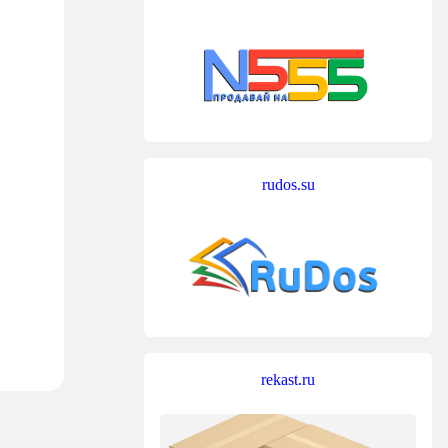
rudos.su
rekast.ru