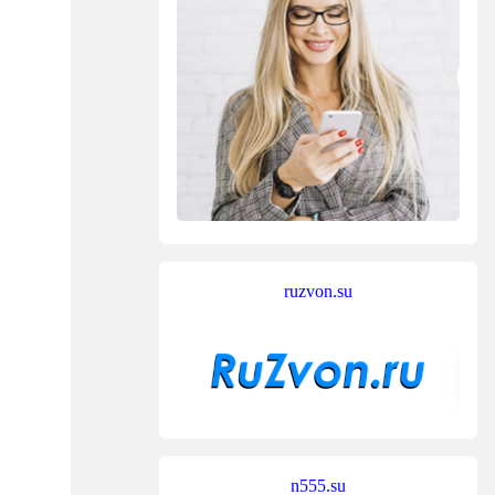
ruzvon.su
n555.su