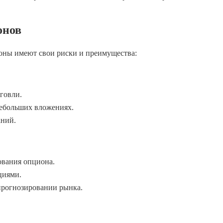
онов
оны имеют свои риски и преимущества:
говли.
ебольших вложениях.
аний.
ования опциона.
циями.
рогнозировании рынка.