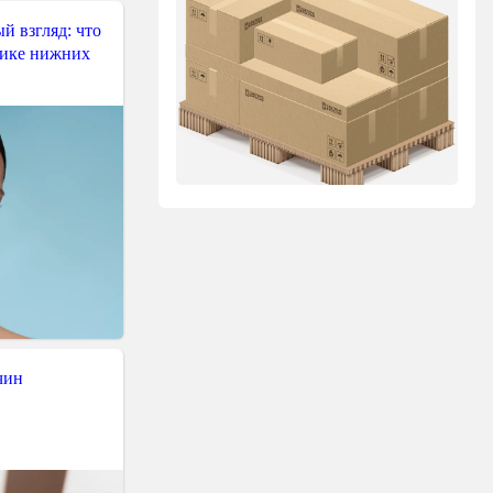
й взгляд: что
тике нижних
чин