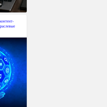
контент-
траслевые