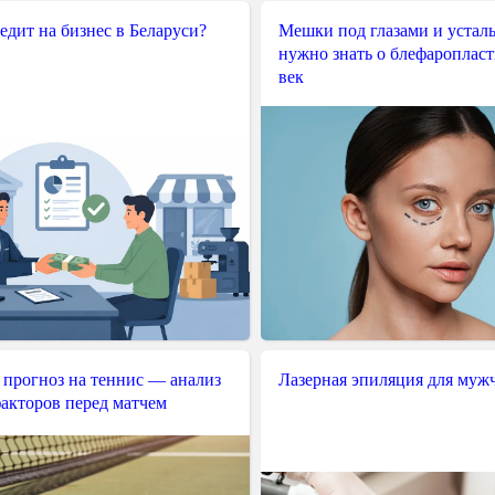
редит на бизнес в Беларуси?
Мешки под глазами и усталы
нужно знать о блефароплас
век
 прогноз на теннис — анализ
Лазерная эпиляция для муж
акторов перед матчем