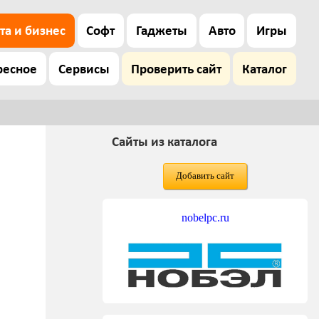
та и бизнес
Софт
Гаджеты
Авто
Игры
ресное
Сервисы
Проверить сайт
Каталог
Сайты из каталога
Добавить сайт
nobelpc.ru