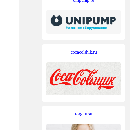
unipump.ru
cocacolshik.ru
torgtut.su