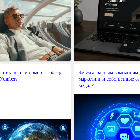
 виртуальный номер — обзор
Зачем аграрным компаниям 
 Numbers
маркетинг и собственные о
медиа?