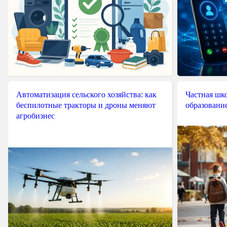
Автоматизация сельского хозяйства: как
Частная шко
беспилотные тракторы и дроны меняют
образовани
агробизнес