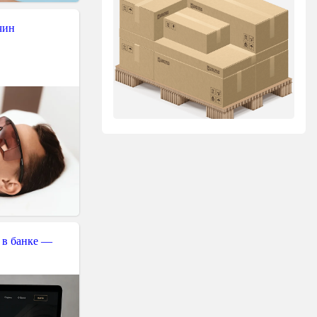
чин
 в банке —