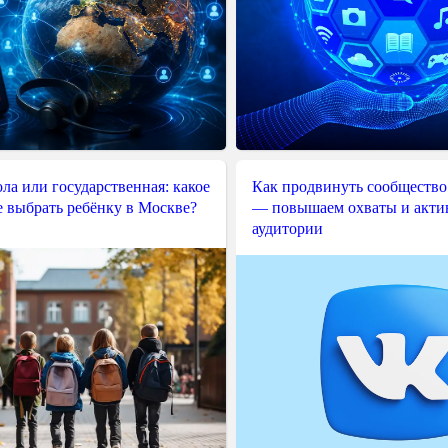
ла или государственная: какое
Как продвинуть сообщество
е выбрать ребёнку в Москве?
— повышаем охваты и акти
аудитории