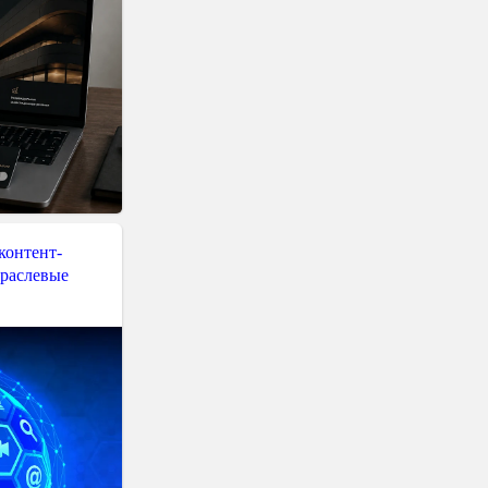
контент-
траслевые