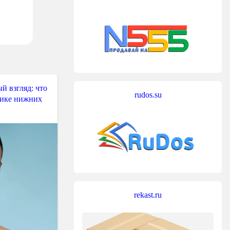
й взгляд: что
rudos.su
тике нижних
rekast.ru