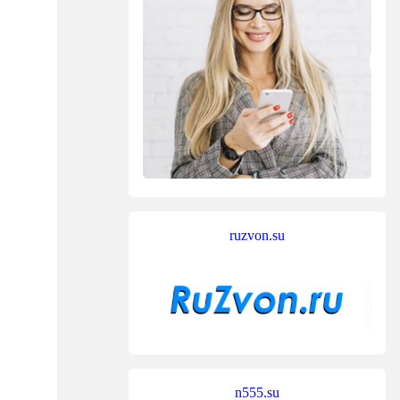
ruzvon.su
n555.su