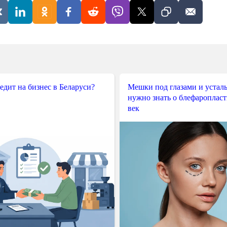
редит на бизнес в Беларуси?
Мешки под глазами и усталы
нужно знать о блефароплас
век