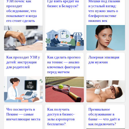
УЗИ почек: как
Где взять кредит на
Мешки под глазами
проходит
бизнес в Беларуси?
и усталый взгляд:
обследование, что
что нужно знать о
показывает и когда
блефаропластике
его стоит сделать
нижних век
Как проходит УЗИ у
Как сделать прогноз
Лазерная эпиляция
детей: инструкция
на теннис — анализ
для мужчин
для родителей
ключевых факторов
перед матчем
Что посмотреть в
Как получить
Премиальное
Пекине — самые
доступ в бизнес-
обслуживание в
впечатляющие места
залы аэропортов
банке — что даёт и
бесплатно?
как подключить?