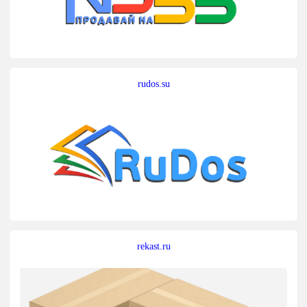
rudos.su
rekast.ru