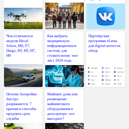
Чем отличаются
Как выбрать
Партнёрская
модели Haval:
медицинскую
программа eLama
Jolion, M6, F7,
информационную
для digital-агентств:
Dargo, H3, H5, H7,
систему для
обзор
H9
стоматологии: чек-
лист 2026 года
Почему батарейки
Майнинг дома или
быстро
размещение
разряжаются: 7
майнингового
причин и способы
оборудования в
продлить срок
дата-центре: что
службы
выгоднее?