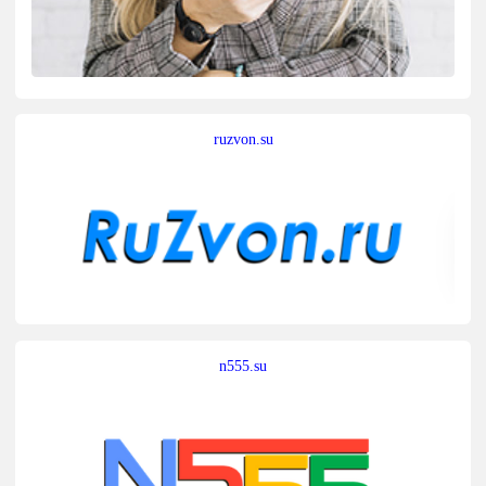
ruzvon.su
n555.su