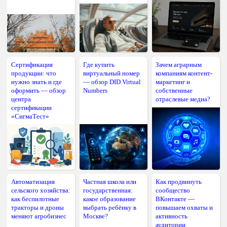
Сертификация
Где купить
Зачем аграрным
продукции: что
виртуальный номер
компаниям контент-
нужно знать и где
— обзор DID Virtual
маркетинг и
оформить — обзор
Numbers
собственные
центра
отраслевые медиа?
сертификации
«СигмаТест»
Автоматизация
Частная школа или
Как продвинуть
сельского хозяйства:
государственная:
сообщество
как беспилотные
какое образование
ВКонтакте —
тракторы и дроны
выбрать ребёнку в
повышаем охваты и
меняют агробизнес
Москве?
активность
аудитории