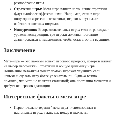
разнообразие игры.
Стратегии игры:
Мета-игра влияет на то, какие стратегии
будут наиболее эффективными. Например, если в игре
популярны агрессивные тактики, игроки могут начать
избегать защитных подходов.
Конкуренция:
В соревновательных играх мета-игра создает
уровень конкуренции, где игроки должны постоянно
адаптироваться к изменениям, чтобы оставаться на вершине.
Заключение
Мета-игра — это важный аспект игрового процесса, который влияет
на выбор персонажей, стратегии и общую динамику игры.
Понимание мета-игры может помочь игрокам улучшить свои
навыки и сделать игру более увлекательной. Однако важно
помнить, что мета не является статичной; она постоянно меняется и
требует от игроков адаптации.
Интересные факты о мета-игре
Первоначально термин "мета-игра" использовался в
настольных играх, таких как покер и шахматы.