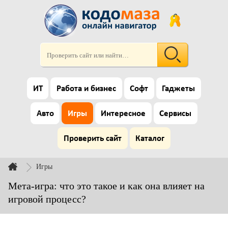
ИТ
Работа и бизнес
Софт
Гаджеты
Авто
Игры
Интересное
Сервисы
Проверить сайт
Каталог
Игры
Мета-игра: что это такое и как она влияет на
игровой процесс?