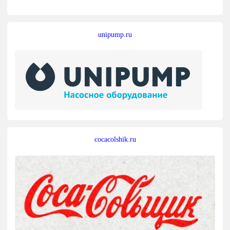
unipump.ru
cocacolshik.ru