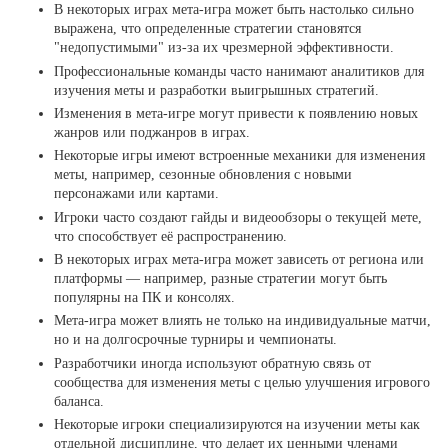
В некоторых играх мета-игра может быть настолько сильно
выражена, что определенные стратегии становятся
"недопустимыми" из-за их чрезмерной эффективности.
Профессиональные команды часто нанимают аналитиков для
изучения меты и разработки выигрышных стратегий.
Изменения в мета-игре могут привести к появлению новых
жанров или поджанров в играх.
Некоторые игры имеют встроенные механики для изменения
меты, например, сезонные обновления с новыми
персонажами или картами.
Игроки часто создают гайды и видеообзоры о текущей мете,
что способствует её распространению.
В некоторых играх мета-игра может зависеть от региона или
платформы — например, разные стратегии могут быть
популярны на ПК и консолях.
Мета-игра может влиять не только на индивидуальные матчи,
но и на долгосрочные турниры и чемпионаты.
Разработчики иногда используют обратную связь от
сообщества для изменения меты с целью улучшения игрового
баланса.
Некоторые игроки специализируются на изучении меты как
отдельной дисциплине, что делает их ценными членами