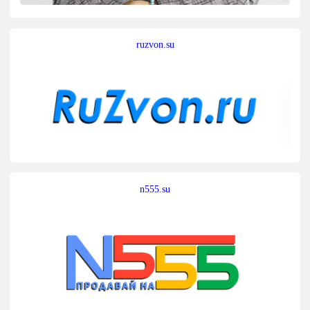
ruzvon.su
n555.su