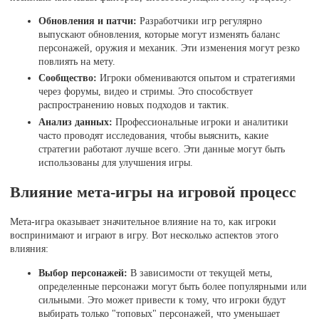
Обновления и патчи:
Разработчики игр регулярно
выпускают обновления, которые могут изменять баланс
персонажей, оружия и механик. Эти изменения могут резко
повлиять на мету.
Сообщество:
Игроки обмениваются опытом и стратегиями
через форумы, видео и стримы. Это способствует
распространению новых подходов и тактик.
Анализ данных:
Профессиональные игроки и аналитики
часто проводят исследования, чтобы выяснить, какие
стратегии работают лучше всего. Эти данные могут быть
использованы для улучшения игры.
Влияние мета-игры на игровой процесс
Мета-игра оказывает значительное влияние на то, как игроки
воспринимают и играют в игру. Вот несколько аспектов этого
влияния:
Выбор персонажей:
В зависимости от текущей меты,
определенные персонажи могут быть более популярными или
сильными. Это может привести к тому, что игроки будут
выбирать только "топовых" персонажей, что уменьшает