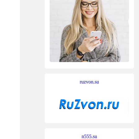
ruzvon.su
n555.su