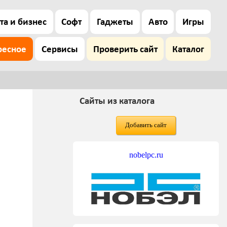
та и бизнес
Софт
Гаджеты
Авто
Игры
ресное
Сервисы
Проверить сайт
Каталог
Сайты из каталога
Добавить сайт
nobelpc.ru