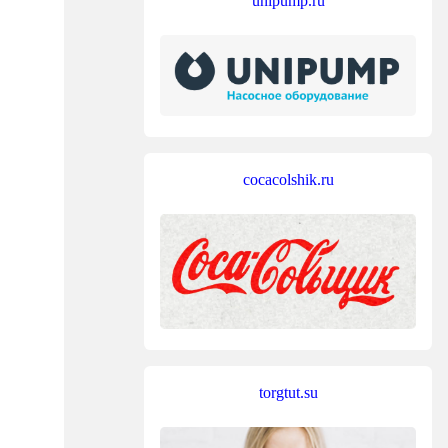
unipump.ru
cocacolshik.ru
torgtut.su