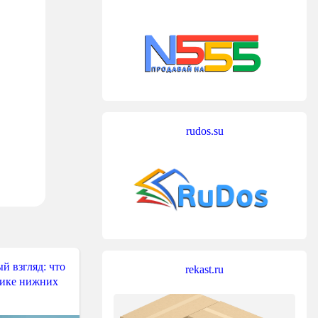
rudos.su
й взгляд: что
rekast.ru
тике нижних