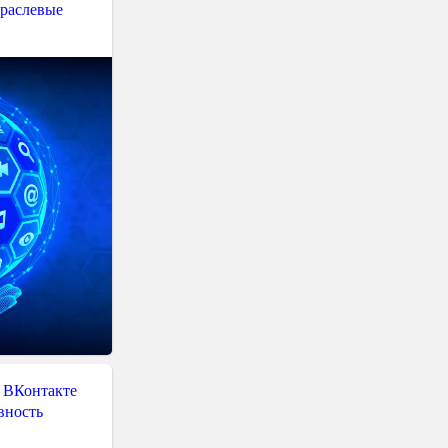
траслевые
 ВКонтакте
вность