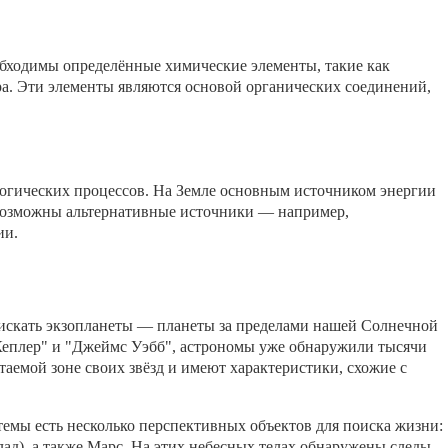
бходимы определённые химические элементы, такие как
сера. Эти элементы являются основой органических соединений,
логических процессов. На Земле основным источником энергии
 возможны альтернативные источники — например,
ии.
искать экзопланеты — планеты за пределами нашей Солнечной
"Кеплер" и "Джеймс Уэбб", астрономы уже обнаружили тысячи
таемой зоне своих звёзд и имеют характеристики, схожие с
темы есть несколько перспективных объектов для поиска жизни:
ад), а также Марс. На этих небесных телах обнаружены следы