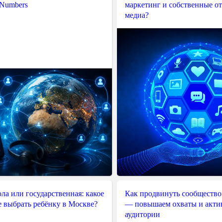
 Numbers
маркетинг и собственные о
медиа?
ла или государственная: какое
Как продвинуть сообщество
е выбрать ребёнку в Москве?
— повышаем охваты и акти
аудитории