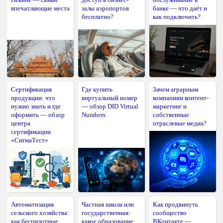
впечатляющие места
залы аэропортов
банке — что даёт и
бесплатно?
как подключить?
Сертификация
Где купить
Зачем аграрным
продукции: что
виртуальный номер
компаниям контент-
нужно знать и где
— обзор DID Virtual
маркетинг и
оформить — обзор
Numbers
собственные
центра
отраслевые медиа?
сертификации
«СигмаТест»
Автоматизация
Частная школа или
Как продвинуть
сельского хозяйства:
государственная:
сообщество
как беспилотные
какое образование
ВКонтакте —