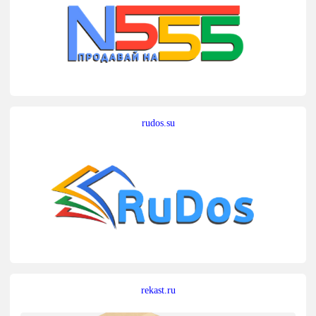
rudos.su
rekast.ru