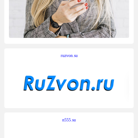
ruzvon.su
n555.su