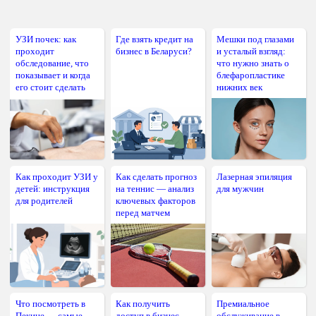
УЗИ почек: как
Где взять кредит на
Мешки под глазами
проходит
бизнес в Беларуси?
и усталый взгляд:
обследование, что
что нужно знать о
показывает и когда
блефаропластике
его стоит сделать
нижних век
Как проходит УЗИ у
Как сделать прогноз
Лазерная эпиляция
детей: инструкция
на теннис — анализ
для мужчин
для родителей
ключевых факторов
перед матчем
Что посмотреть в
Как получить
Премиальное
Пекине — самые
доступ в бизнес-
обслуживание в