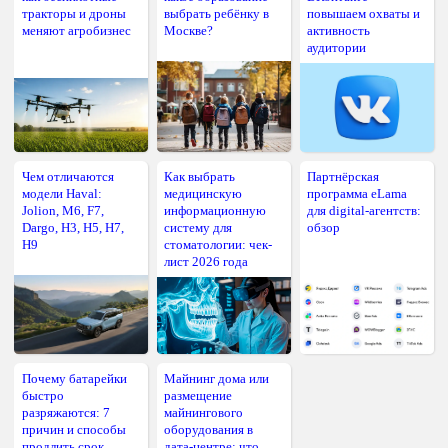
тракторы и дроны
выбрать ребёнку в
повышаем охваты и
меняют агробизнес
Москве?
активность
аудитории
Чем отличаются
Как выбрать
Партнёрская
модели Haval:
медицинскую
программа eLama
Jolion, M6, F7,
информационную
для digital-агентств:
Dargo, H3, H5, H7,
систему для
обзор
H9
стоматологии: чек-
лист 2026 года
Почему батарейки
Майнинг дома или
быстро
размещение
разряжаются: 7
майнингового
причин и способы
оборудования в
продлить срок
дата-центре: что