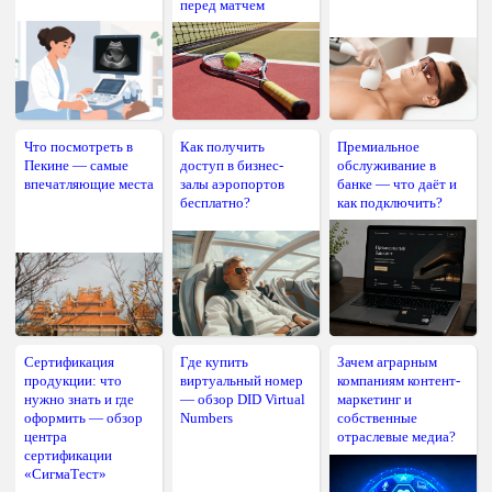
перед матчем
Что посмотреть в
Как получить
Премиальное
Пекине — самые
доступ в бизнес-
обслуживание в
впечатляющие места
залы аэропортов
банке — что даёт и
бесплатно?
как подключить?
Сертификация
Где купить
Зачем аграрным
продукции: что
виртуальный номер
компаниям контент-
нужно знать и где
— обзор DID Virtual
маркетинг и
оформить — обзор
Numbers
собственные
центра
отраслевые медиа?
сертификации
«СигмаТест»