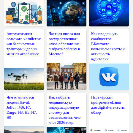
Автоматизация
Частная школа или
Как продвинуть
сельского хозяйства:
государственная:
сообщество
как беспилотные
какое образование
ВКонтакте —
тракторы и дроны
выбрать ребёнку в
повышаем охваты и
меняют агробизнес
Москве?
активность
аудитории
Чем отличаются
Как выбрать
Партнёрская
модели Haval:
медицинскую
программа eLama
Jolion, M6, F7,
информационную
для digital-агентств:
Dargo, H3, H5, H7,
систему для
обзор
H9
стоматологии: чек-
лист 2026 года