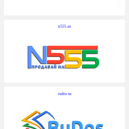
n555.su
rudos.su