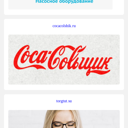
cocacolshik.ru
torgtut.su