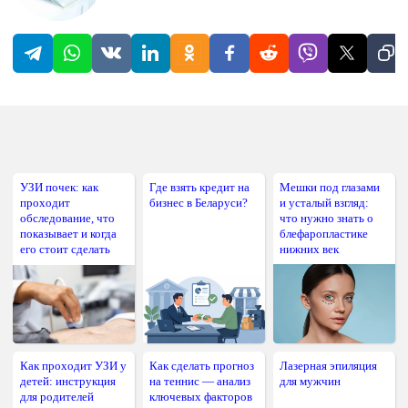
УЗИ почек: как
Где взять кредит на
Мешки под глазами
проходит
бизнес в Беларуси?
и усталый взгляд:
обследование, что
что нужно знать о
показывает и когда
блефаропластике
его стоит сделать
нижних век
Как проходит УЗИ у
Как сделать прогноз
Лазерная эпиляция
детей: инструкция
на теннис — анализ
для мужчин
для родителей
ключевых факторов