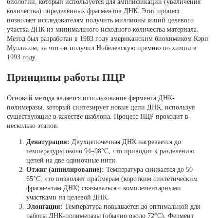
биологии, который используется для амплификации (увеличения
количества) определённых фрагментов ДНК. Этот процесс
позволяет исследователям получить миллионы копий целевого
участка ДНК из минимального исходного количества материала.
Метод был разработан в 1983 году американским биохимиком Кэри
Муллисом, за что он получил Нобелевскую премию по химии в
1993 году.
Принципы работы ПЦР
Основой метода является использование фермента ДНК-
полимеразы, который синтезирует новые цепи ДНК, используя
существующие в качестве шаблона. Процесс ПЦР проходит в
несколько этапов:
Денатурация:
Двухцепочечная ДНК нагревается до
температуры около 94–98°C, что приводит к разделению
цепей на две одиночные нити.
Отжиг (аннилирование):
Температура снижается до 50–
65°C, что позволяет праймерам (коротким синтетическим
фрагментам ДНК) связываться с комплементарными
участками на целевой ДНК.
Элонгация:
Температура повышается до оптимальной для
работы ДНК-полимеразы (обычно около 72°C). Фермент