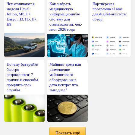
Чем отличаются
Как выбрать
Партнёрская
модели Haval:
медицинскую
программа eLama
Jolion, M6, F7,
информационную
для digital-агентств:
Dargo, H3, H5, H7,
систему для
обзор
H9
стоматологии: чек-
лист 2026 года
Почему батарейки
Майнинг дома или
быстро
размещение
разряжаются: 7
майнингового
причин и способы
оборудования в
продлить срок
дата-центре: что
службы
выгоднее?
Показать ещё