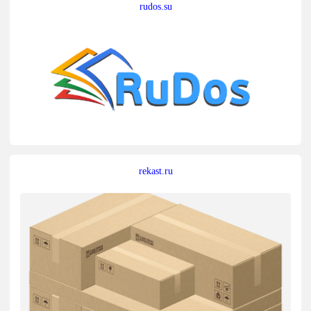
rudos.su
rekast.ru