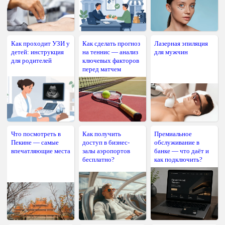
Как проходит УЗИ у
Как сделать прогноз
Лазерная эпиляция
детей: инструкция
на теннис — анализ
для мужчин
для родителей
ключевых факторов
перед матчем
Что посмотреть в
Как получить
Премиальное
Пекине — самые
доступ в бизнес-
обслуживание в
впечатляющие места
залы аэропортов
банке — что даёт и
бесплатно?
как подключить?