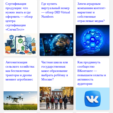
Сертификация
Где купить
Зачем аграрным
продукции: что
виртуальный номер
компаниям контент-
нужно знать и где
— обзор DID Virtual
маркетинг и
оформить — обзор
Numbers
собственные
центра
отраслевые медиа?
сертификации
«СигмаТест»
Автоматизация
Частная школа или
Как продвинуть
сельского хозяйства:
государственная:
сообщество
как беспилотные
какое образование
ВКонтакте —
тракторы и дроны
выбрать ребёнку в
повышаем охваты и
меняют агробизнес
Москве?
активность
аудитории