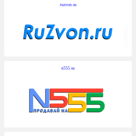
ruzvon.su
n555.su