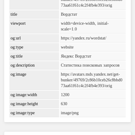
73aa61f61c4c2f4fb4e393/orig
title
Вордстат
viewport
width=device-width, initial-
scale=1.0
og:url
https://yandex.ru/wordstat/
og:type
website
og:title
Яндекс Вордстат
og:description
Статистика поисковых запросов
og:image
https://avatars.mds.yandex.net/get-
bunker/49769/2c86b10ceb26c8bbd0
73aa61f61c4c2f4fb4e393/orig
og:image:width
1200
og:image:height
630
og:image:type
image/png