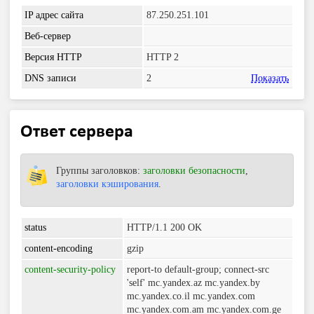
IP адрес сайта
87.250.251.101
Веб-сервер
Версия HTTP
HTTP 2
DNS записи
2
Показать
Ответ сервера
Группы заголовков:
заголовки безопасности
,
заголовки кэширования
.
status
HTTP/1.1 200 OK
content-encoding
gzip
content-security-policy
report-to default-group; connect-src
'self' mc.yandex.az mc.yandex.by
mc.yandex.co.il mc.yandex.com
mc.yandex.com.am mc.yandex.com.ge