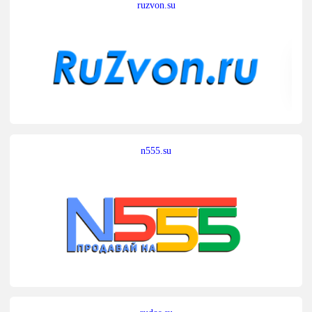
ruzvon.su
n555.su