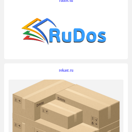
rudos.su
rekast.ru