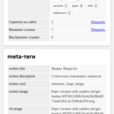
section
span
title
1
9
1
unknown
1
Скрипты на сайте
2
Показать
Внешние ссылки
7
Показать
Внутренние ссылки
0
meta-теги
twitter:title
Яндекс Вордстат
twitter:description
Статистика поисковых запросов
twitter:card
summary_large_image
twitter:image
https://avatars.mds.yandex.net/get-
bunker/49769/2c86b10ceb26c8bbd0
73aa61f61c4c2f4fb4e393/orig
vk:image
https://avatars.mds.yandex.net/get-
bunker/49769/2c86b10ceb26c8bbd0