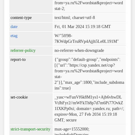
from=ya.ru%2Fwordstat&project=word
stat-2;
content-type
text/html; charset=utf-8
date
Fri, 01 Mar 2024 15:19:18 GMT
etag
W/"5ff98-
7KWdpGrTruRVp4Ajjh5Le0L191M"
referrer-policy
no-referrer-when-downgrade
report-to
{"group":"default-group","endpoints":
[{"url":"https://csp.yandex.net/csp?
from=ya.ru%2Fwordstat&project=word
stat-
2"}],"max_age":1800,"include_subdoma
ins":true}
set-cookie
_yasc=wFunVf6k8M1ys1+Ajb6vhwDL
VtJhFyr2//mWFkTh8p7d7m6Pi77OvkZ
1IXKPp0xi; domain=.yandex.ru; path=/;
expires=Mon, 27 Feb 2034 15:19:18
GMT; secure
strict-transport-security
max-age=15552000;
includeSubDomains