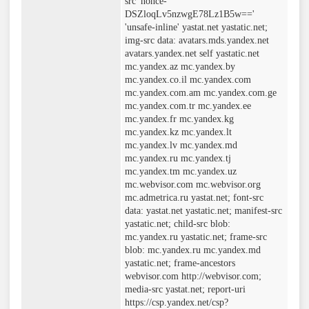
src 'nonce-
DSZloqLv5nzwgE78Lz1B5w=='
'unsafe-inline' yastat.net yastatic.net;
img-src data: avatars.mds.yandex.net
avatars.yandex.net self yastatic.net
mc.yandex.az mc.yandex.by
mc.yandex.co.il mc.yandex.com
mc.yandex.com.am mc.yandex.com.ge
mc.yandex.com.tr mc.yandex.ee
mc.yandex.fr mc.yandex.kg
mc.yandex.kz mc.yandex.lt
mc.yandex.lv mc.yandex.md
mc.yandex.ru mc.yandex.tj
mc.yandex.tm mc.yandex.uz
mc.webvisor.com mc.webvisor.org
mc.admetrica.ru yastat.net; font-src
data: yastat.net yastatic.net; manifest-src
yastatic.net; child-src blob:
mc.yandex.ru yastatic.net; frame-src
blob: mc.yandex.ru mc.yandex.md
yastatic.net; frame-ancestors
webvisor.com http://webvisor.com;
media-src yastat.net; report-uri
https://csp.yandex.net/csp?