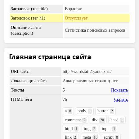
Заголовок (тег title)
Вордстат
Заголовок (тег h1)
Отсутствует
Описание сайта
Статистика поисковых запросов
(description)
Главная страница сайта
URL сайта
http://wordstat-2.yandex.ru/
Локализация сайта
Альтернативных страниц нет
Тексты
5
Показать
HTML теги
76
Скрыть
a
body
button
8
1
2
comment
div
head
2
20
1
html
img
input
1
2
1
link
meta
script
2
16
8