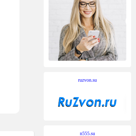
ruzvon.su
n555.su