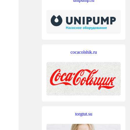
unipump.ru
cocacolshik.ru
torgtut.su