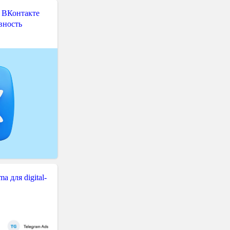
 ВКонтакте
вность
 для digital-