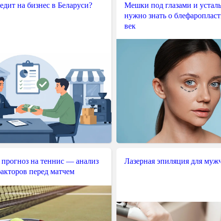
редит на бизнес в Беларуси?
Мешки под глазами и усталы
нужно знать о блефароплас
век
 прогноз на теннис — анализ
Лазерная эпиляция для муж
акторов перед матчем