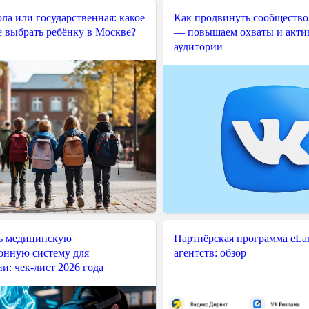
ла или государственная: какое
Как продвинуть сообщество
е выбрать ребёнку в Москве?
— повышаем охваты и акти
аудитории
ь медицинскую
Партнёрская программа eLama
нную систему для
агентств: обзор
и: чек-лист 2026 года