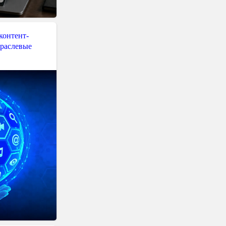
контент-
траслевые