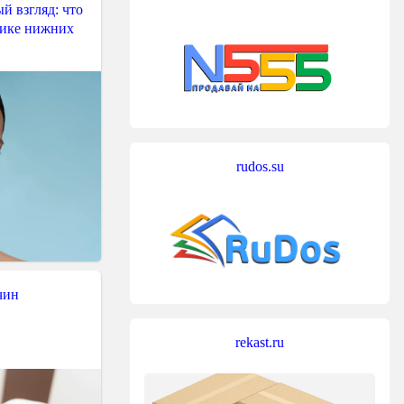
й взгляд: что
тике нижних
rudos.su
чин
rekast.ru