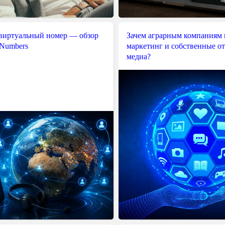
 виртуальный номер — обзор
Зачем аграрным компаниям 
 Numbers
маркетинг и собственные о
медиа?