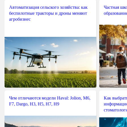
Автоматизация сельского хозяйства: как
Частная шко
беспилотные тракторы и дроны меняют
образовани
агробизнес
Чем отличаются модели Haval: Jolion, M6,
Как выбрат
F7, Dargo, H3, H5, H7, H9
информацио
стоматологи