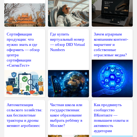
Сертификация
Где купить
Зачем аграрным
продукции: что
виртуальный номер
компаниям контент-
нужно знать и где
— обзор DID Virtual
маркетинг и
оформить — обзор
Numbers
собственные
центра
отраслевые медиа?
сертификации
«СигмаТест»
Автоматизация
Частная школа или
Как продвинуть
сельского хозяйства:
государственная:
сообщество
как беспилотные
какое образование
ВКонтакте —
тракторы и дроны
выбрать ребёнку в
повышаем охваты и
меняют агробизнес
Москве?
активность
аудитории