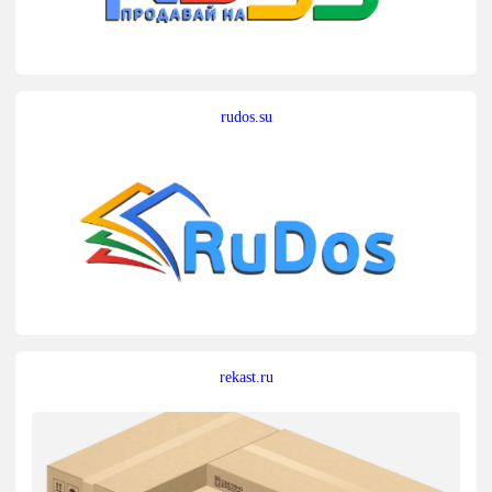
rudos.su
rekast.ru