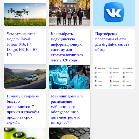
Чем отличаются
Как выбрать
Партнёрская
модели Haval:
медицинскую
программа eLama
Jolion, M6, F7,
информационную
для digital-агентств:
Dargo, H3, H5, H7,
систему для
обзор
H9
стоматологии: чек-
лист 2026 года
Почему батарейки
Майнинг дома или
быстро
размещение
разряжаются: 7
майнингового
причин и способы
оборудования в
продлить срок
дата-центре: что
службы
выгоднее?