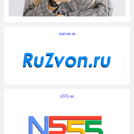
ruzvon.su
n555.su