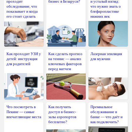
проходит
бизнес в Беларуси?
и усталый взгляд:
обследование, что
что нужно знать о
показывает и когда
блефаропластике
его стоит сделать
нижних век
Как проходит УЗИ у
Как сделать прогноз
Лазерная эпиляция
детей: инструкция
на теннис — анализ
для мужчин
для родителей
ключевых факторов
перед матчем
Что посмотреть в
Как получить
Премиальное
Пекине — самые
доступ в бизнес-
обслуживание в
впечатляющие места
залы аэропортов
банке — что даёт и
бесплатно?
как подключить?