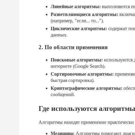
Линейные алгоритмы:
выполняются пос
Разветвляющиеся алгоритмы:
включаю
(например, "если... то...").
Циклические алгоритмы:
содержат пов
данных.
2. По области применения
Поисковые алгоритмы:
используются д
интернете (Google Search).
Сортировочные алгоритмы:
применяют
быстрая сортировка).
Криптографические алгоритмы:
обесп
сообщений.
Где используются алгоритм
Алгоритмы находят применение практически в
Медицина:
Алгоритмы помогают диагнос