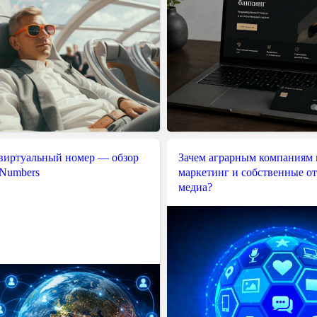
 виртуальный номер — обзор
Зачем аграрным компаниям 
 Numbers
маркетинг и собственные о
медиа?