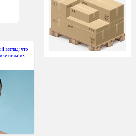
й взгляд: что
тике нижних