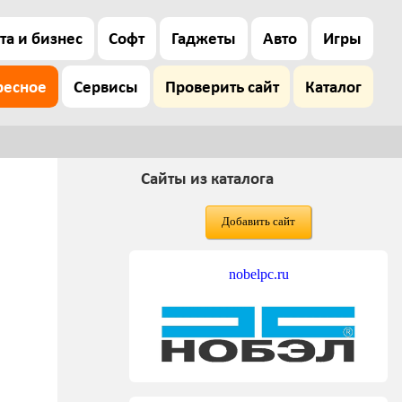
та и бизнес
Софт
Гаджеты
Авто
Игры
ресное
Сервисы
Проверить сайт
Каталог
Сайты из каталога
Добавить сайт
nobelpc.ru