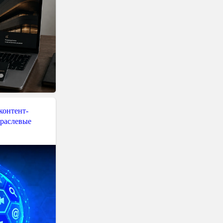
контент-
траслевые