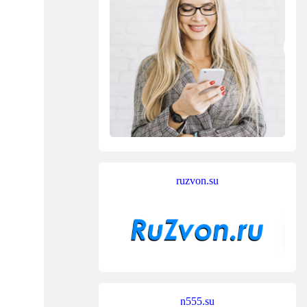
ruzvon.su
n555.su