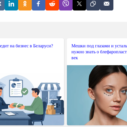
редит на бизнес в Беларуси?
Мешки под глазами и усталы
нужно знать о блефароплас
век