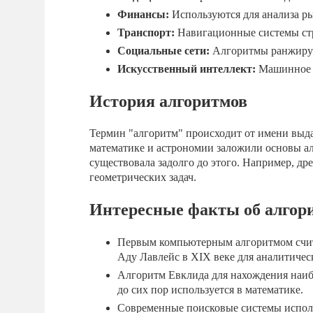
Финансы:
Используются для анализа ры
Транспорт:
Навигационные системы стр
Социальные сети:
Алгоритмы ранжируют
Искусственный интеллект:
Машинное о
История алгоритмов
Термин "алгоритм" происходит от имени выд
математике и астрономии заложили основы а
существовала задолго до этого. Например, д
геометрических задач.
Интересные факты об алгор
Первым компьютерным алгоритмом счита
Аду Лавлейс в XIX веке для аналитиче
Алгоритм Евклида для нахождения наибо
до сих пор используется в математике.
Современные поисковые системы исполь