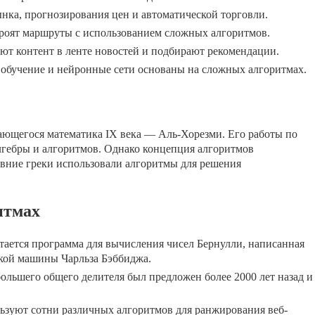
нка, прогнозирования цен и автоматической торговли.
оят маршруты с использованием сложных алгоритмов.
 контент в ленте новостей и подбирают рекомендации.
бучение и нейронные сети основаны на сложных алгоритмах.
ающегося математика IX века — Аль-Хорезми. Его работы по
лгебры и алгоритмов. Однако концепция алгоритмов
ревние греки использовали алгоритмы для решения
итмах
ется программа для вычисления чисел Бернулли, написанная
ской машины Чарльза Бэббиджа.
льшего общего делителя был предложен более 2000 лет назад и
зуют сотни различных алгоритмов для ранжирования веб-