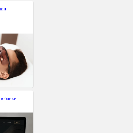
чин
 в банке —