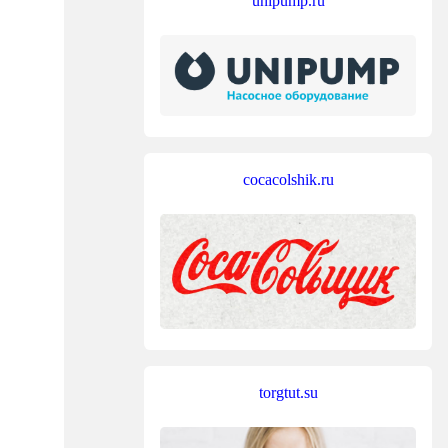
unipump.ru
cocacolshik.ru
torgtut.su