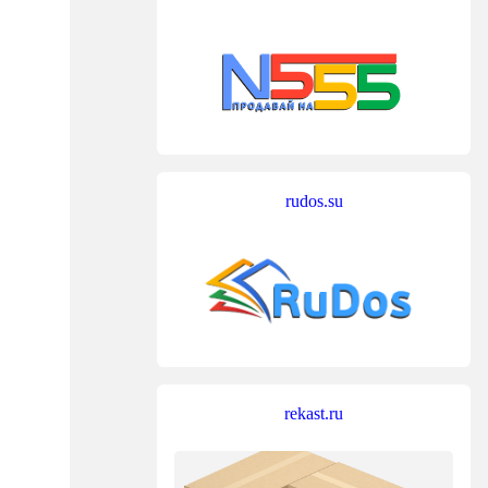
rudos.su
rekast.ru