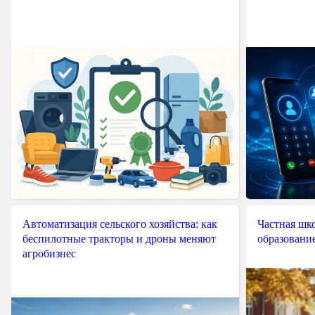
Автоматизация сельского хозяйства: как
Частная шко
беспилотные тракторы и дроны меняют
образовани
агробизнес