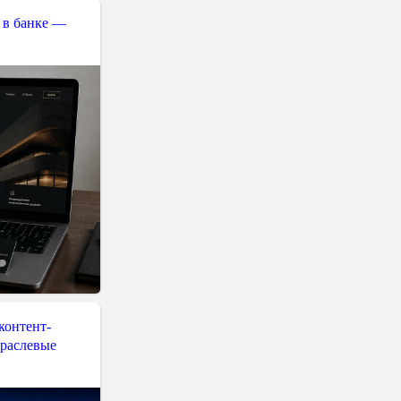
 в банке —
контент-
траслевые