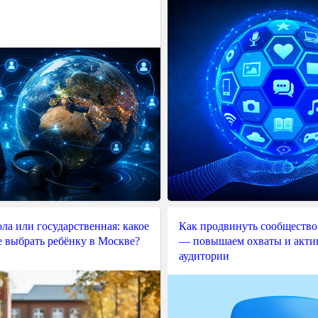
ла или государственная: какое
Как продвинуть сообщество
е выбрать ребёнку в Москве?
— повышаем охваты и акти
аудитории