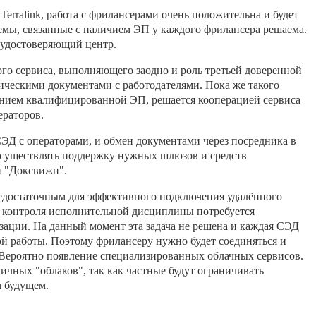
Terralink, работа с фрилансерами очень положительна и будет
емы, связанные с наличием ЭП у каждого фрилансера решаема.
удостоверяющий центр.
го сервиса, выполняющего заодно и роль третьей доверенной
ческими документами с работодателями. Пока же такого
ванием квалифицированной ЭП, решается кооперацией сервиса
раторов.
ЭД с операторами, и обмен документами через посредника в
осуществлять поддержку нужных шлюзов и средств
и "Доксвижн".
недостаточным для эффективного подключения удалённого
я контроля исполнительной дисциплины потребуется
ации. На данный момент эта задача не решена и каждая СЭД
й работы. Поэтому фрилансеру нужно будет соединяться и
 Вероятно появление специализированных облачных сервисов.
чных "облаков", так как частные будут ограничивать
м будущем.