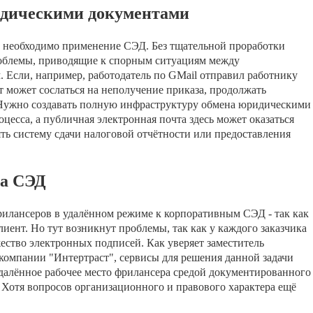
идическими документами
 необходимо применение СЭД. Без тщательной проработки
проблемы, приводящие к спорным ситуациям между
 Если, например, работодатель по GMail отправил работнику
т может сослаться на неполучение приказа, продолжать
. Нужно создавать полную инфраструктуру обмена юридическими
есса, а публичная электронная почта здесь может оказаться
ть систему сдачи налоговой отчётности или предоставления
ка СЭД
илансеров в удалённом режиме к корпоративным СЭД - так как
иент. Но тут возникнут проблемы, так как у каждого заказчика
ество электронных подписей. Как уверяет заместитель
 компании "Интертраст", сервисы для решения данной задачи
далённое рабочее место фрилансера средой документированного
 Хотя вопросов организационного и правового характера ещё