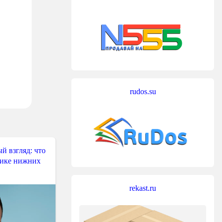
rudos.su
й взгляд: что
тике нижних
rekast.ru