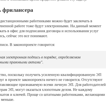
ь фрилансера
с дистанционными работниками можно будет заключать в
олненной работе тоже будут электронными. На данный момент
ть в офис для подписания договора и использования услуг
сь, сейчас это все понимают.
писи. В законопроекте говорится:
ая электронная подпись в порядке, определяемом
вными правовыми актами".
ство, поскольку получить усиленную квалифицированную ЭП
луг в проекте законопроекта ничего не говорится. Отсутствуют
ставляющие признаваемую всеми личную ЭП. Для работодателей
ерам ЭП, могут оказаться хлопотным делом. Не каждому
ификатов и ключей. Проще со штатными работниками, желающими
т меньше.