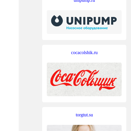
unipump.ru
cocacolshik.ru
torgtut.su