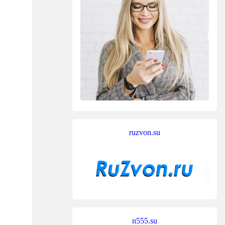
ruzvon.su
n555.su