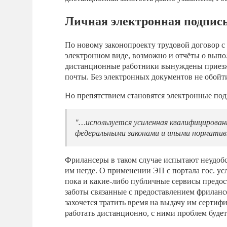
Личная электронная подпис
По новому законопроекту трудовой договор 
электронном виде, возможно и отчёты о вып
дистанционные работники вынуждены приезжа
почты. Без электронных документов не обойти
Но препятствием становятся электронные под
"…используется усиленная квалифицированн
федеральными законами и иными нормати
Фрилансеры в таком случае испытают неудоб
им негде. О применении ЭП с портала гос. ус
пока и какие-либо публичные сервисы предо
заботы связанные с предоставлением фриланс
захочется тратить время на выдачу им серт
работать дистанционно, с ними проблем буде