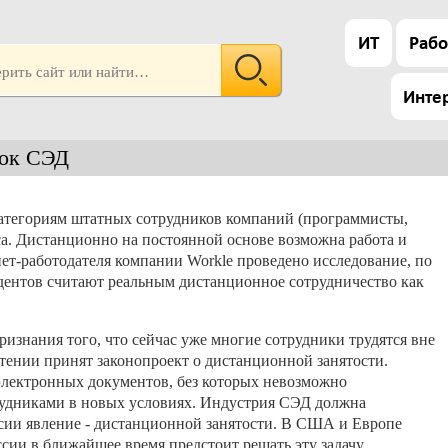
ИТ
Рабо
Инте
нок СЭД
атегориям штатных сотрудников компаний (программисты,
иса. Дистанционно на постоянной основе возможна работа и
ет-работодателя компании Workle проведено исследование, по
ндентов считают реальным дистанционное сотрудничество как
изнания того, что сейчас уже многие сотрудники трудятся вне
чтении принят законопроект о дистанционной занятости.
 электронных документов, без которых невозможно
рудниками в новых условиях. Индустрия СЭД должна
ссии явление - дистанционной занятости. В США и Европе
ссии в ближайшее время предстоит решать эту задачу.