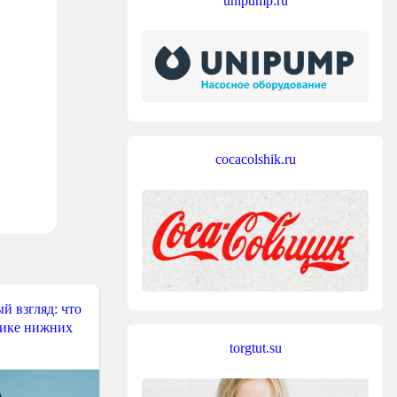
unipump.ru
cocacolshik.ru
й взгляд: что
тике нижних
torgtut.su