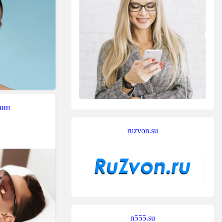
чин
ruzvon.su
n555.su