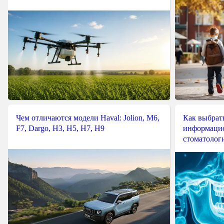
Чем отличаются модели Haval: Jolion, M6,
Как выбрат
F7, Dargo, H3, H5, H7, H9
информацио
стоматологи