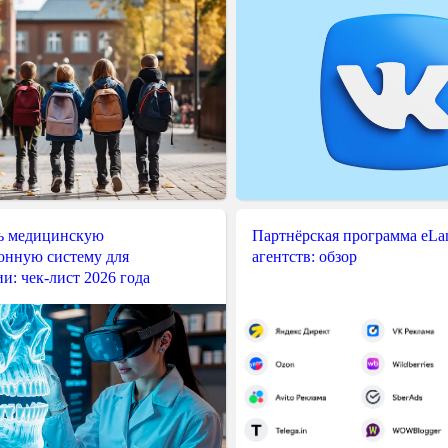
ь медицинскую
Партнёрская программа eLama
нную систему для
агентств: обзор
и: чек-лист 2026 года