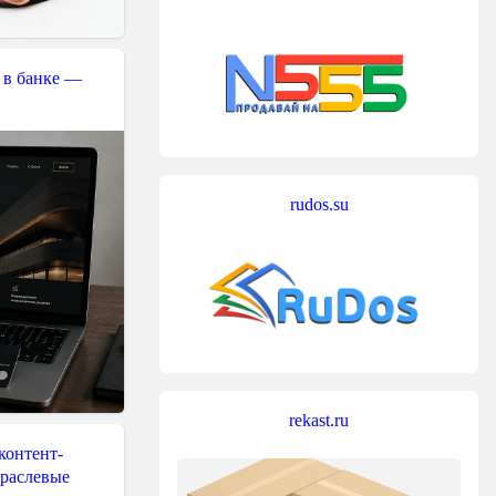
 в банке —
rudos.su
rekast.ru
контент-
траслевые