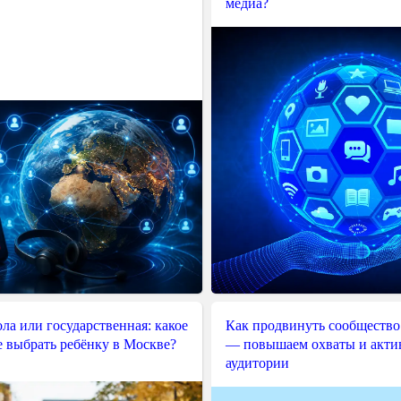
медиа?
ла или государственная: какое
Как продвинуть сообщество
е выбрать ребёнку в Москве?
— повышаем охваты и акти
аудитории