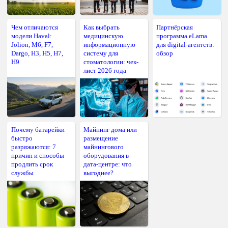
Чем отличаются
Как выбрать
Партнёрская
модели Haval:
медицинскую
программа eLama
Jolion, M6, F7,
информационную
для digital-агентств:
Dargo, H3, H5, H7,
систему для
обзор
H9
стоматологии: чек-
лист 2026 года
Почему батарейки
Майнинг дома или
быстро
размещение
разряжаются: 7
майнингового
причин и способы
оборудования в
продлить срок
дата-центре: что
службы
выгоднее?