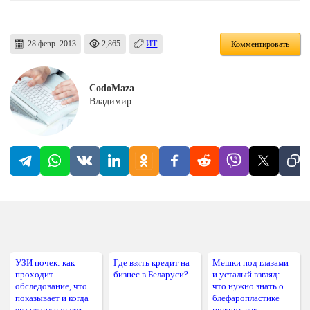
28 февр. 2013
2,865
ИТ
Комментировать
CodoMaza
Владимир
УЗИ почек: как
Где взять кредит на
Мешки под глазами
проходит
бизнес в Беларуси?
и усталый взгляд:
обследование, что
что нужно знать о
показывает и когда
блефаропластике
его стоит сделать
нижних век