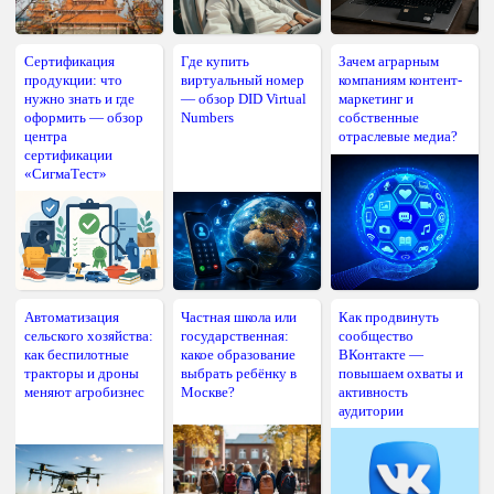
Сертификация
Где купить
Зачем аграрным
продукции: что
виртуальный номер
компаниям контент-
нужно знать и где
— обзор DID Virtual
маркетинг и
оформить — обзор
Numbers
собственные
центра
отраслевые медиа?
сертификации
«СигмаТест»
Автоматизация
Частная школа или
Как продвинуть
сельского хозяйства:
государственная:
сообщество
как беспилотные
какое образование
ВКонтакте —
тракторы и дроны
выбрать ребёнку в
повышаем охваты и
меняют агробизнес
Москве?
активность
аудитории