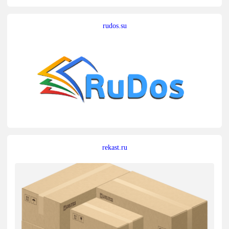
rudos.su
rekast.ru