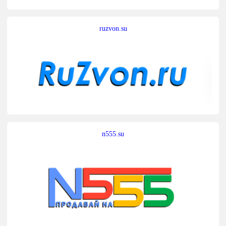
ruzvon.su
n555.su